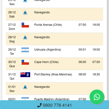
Sex
26/12
Navegando
Sab
27/12
Punta Arenas (Chile)
07:00
19:00
Dom
28/12
Navegando
Seg
29/12
Ushuaia (Argentina)
00:01
19:00
Ter
30/12
Cape Horn (Chile)
06:00
07:00
Qua
31/12
Port Stanley (Ilhas Malvinas)
08:00
18:30
Qui
01/01
Navegando
Sex
02/01
Puerto Madryn (Argentina)
07:00
15:00
Sab
0800 778 4141