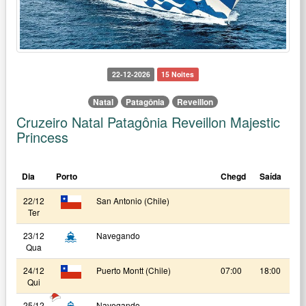
22-12-2026
15 Noites
Natal
Patagônia
Reveillon
Cruzeiro Natal Patagônia Reveillon Majestic
Princess
Dia
Porto
Chegd
Saída
22/12
San Antonio (Chile)
Ter
23/12
Navegando
Qua
24/12
Puerto Montt (Chile)
07:00
18:00
Qui
25/12
Navegando