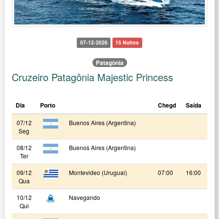
07-12-2026
15 Noites
Patagônia
Cruzeiro Patagônia Majestic Princess
Dia
Porto
Chegd
Saída
07/12
Buenos Aires (Argentina)
Seg
08/12
Buenos Aires (Argentina)
Ter
09/12
Montevideo (Uruguai)
07:00
16:00
Qua
10/12
Navegando
Qui