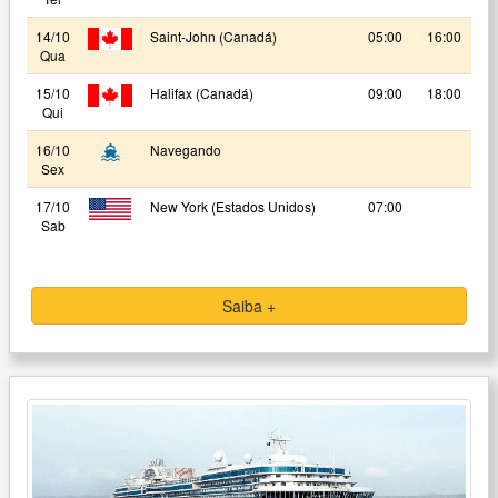
14/10
Saint-John (Canadá)
05:00
16:00
Qua
15/10
Halifax (Canadá)
09:00
18:00
Qui
16/10
Navegando
Sex
17/10
New York (Estados Unidos)
07:00
Sab
Saiba +