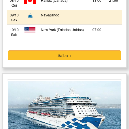
08/10
Halifax (Canadá)
13:00
21:00
Qui
09/10
Navegando
Sex
10/10
New York (Estados Unidos)
07:00
Sab
Saiba +