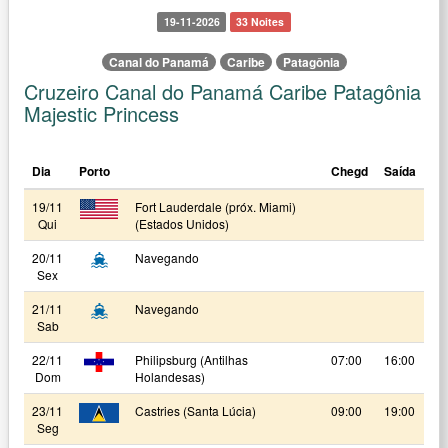
19-11-2026
33 Noites
Canal do Panamá
Caribe
Patagônia
Cruzeiro Canal do Panamá Caribe Patagônia
Majestic Princess
Dia
Porto
Chegd
Saída
19/11
Fort Lauderdale (próx. Miami)
Qui
(Estados Unidos)
20/11
Navegando
Sex
21/11
Navegando
Sab
22/11
Philipsburg (Antilhas
07:00
16:00
Dom
Holandesas)
23/11
Castries (Santa Lúcia)
09:00
19:00
Seg