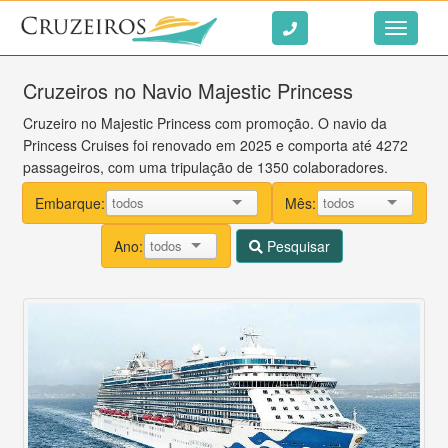
Ir ao conteúdo
Toggle
navigati
Cruzeiros no Navio Majestic Princess
Cruzeiro no Majestic Princess com promoção. O navio da
Princess Cruises foi renovado em 2025 e comporta até 4272
passageiros, com uma tripulação de 1350 colaboradores.
Embarque:
Mês:
Ano:
Pesquisar