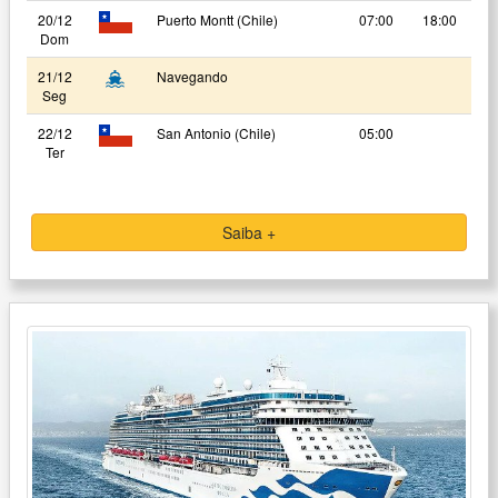
20/12
Puerto Montt (Chile)
07:00
18:00
Dom
21/12
Navegando
Seg
22/12
San Antonio (Chile)
05:00
Ter
Saiba +