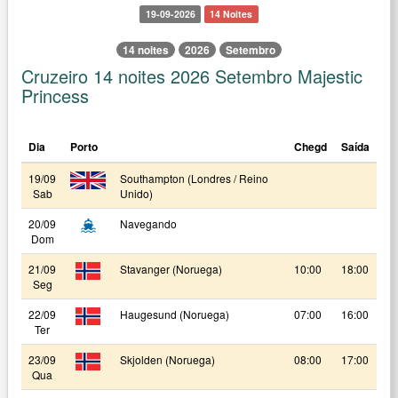
19-09-2026
14 Noites
14 noites
2026
Setembro
Cruzeiro 14 noites 2026 Setembro Majestic
Princess
Dia
Porto
Chegd
Saída
19/09
Southampton (Londres / Reino
Sab
Unido)
20/09
Navegando
Dom
21/09
Stavanger (Noruega)
10:00
18:00
Seg
22/09
Haugesund (Noruega)
07:00
16:00
Ter
23/09
Skjolden (Noruega)
08:00
17:00
Qua