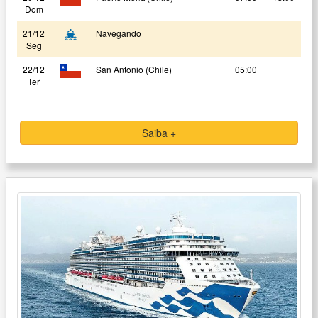
Dom
21/12
Navegando
Seg
22/12
San Antonio (Chile)
05:00
Ter
Saiba +