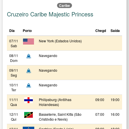
Caribe
Cruzeiro Caribe Majestic Princess
Dia
Porto
Chegd
Saída
07/11
New York (Estados Unidos)
Sab
08/11
Navegando
Dom
09/11
Navegando
Seg
10/11
Navegando
Ter
11/11
Philipsburg (Antilhas
09:00
19:00
Qua
Holandesas)
12/11
Basseterre, Saint Kitts (São
07:00
16:00
Qui
Cristóvão e Nevis)
13/11
Castries (Santa Lúcia)
08:00
18:00