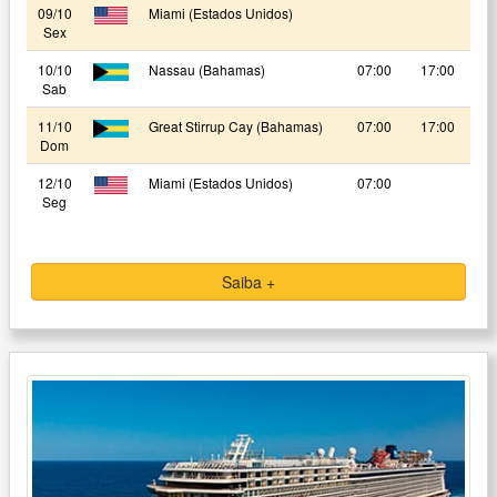
09/10
Miami (Estados Unidos)
Sex
10/10
Nassau (Bahamas)
07:00
17:00
Sab
11/10
Great Stirrup Cay (Bahamas)
07:00
17:00
Dom
12/10
Miami (Estados Unidos)
07:00
Seg
Saiba +