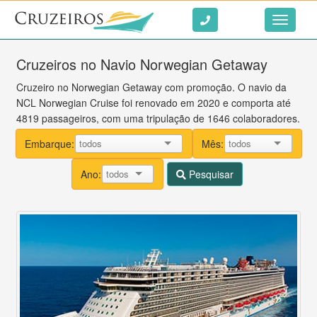
Ir ao conteúdo
Toggle
navigati
Cruzeiros no Navio Norwegian Getaway
Cruzeiro no Norwegian Getaway com promoção. O navio da
NCL Norwegian Cruise foi renovado em 2020 e comporta até
4819 passageiros, com uma tripulação de 1646 colaboradores.
Embarque:
Mês:
Ano:
Pesquisar