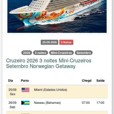
25-09-2026
3 Noites
2026
3 noites
Mini-Cruzeiros
Setembro
Cruzeiro 2026 3 noites Mini-Cruzeiros
Setembro Norwegian Getaway
Dia
Porto
Chegd
Saída
25/09
Miami (Estados Unidos)
Sex
26/09
Nassau (Bahamas)
07:00
17:00
Sab