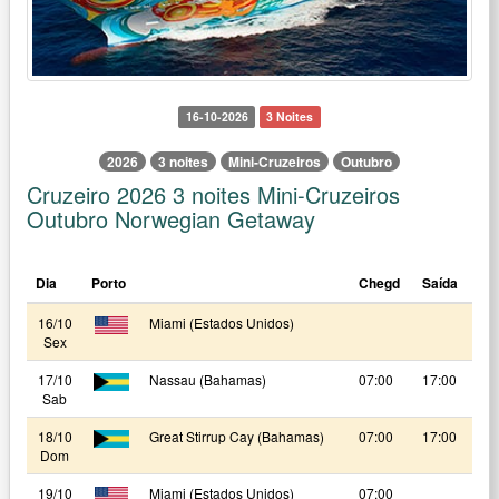
16-10-2026
3 Noites
2026
3 noites
Mini-Cruzeiros
Outubro
Cruzeiro 2026 3 noites Mini-Cruzeiros
Outubro Norwegian Getaway
Dia
Porto
Chegd
Saída
16/10
Miami (Estados Unidos)
Sex
17/10
Nassau (Bahamas)
07:00
17:00
Sab
18/10
Great Stirrup Cay (Bahamas)
07:00
17:00
Dom
19/10
Miami (Estados Unidos)
07:00