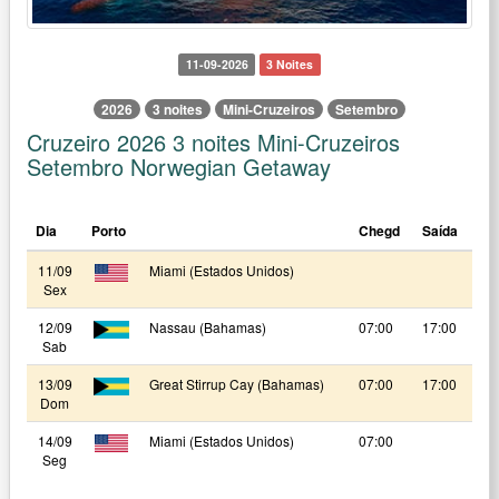
11-09-2026
3 Noites
2026
3 noites
Mini-Cruzeiros
Setembro
Cruzeiro 2026 3 noites Mini-Cruzeiros
Setembro Norwegian Getaway
Dia
Porto
Chegd
Saída
11/09
Miami (Estados Unidos)
Sex
12/09
Nassau (Bahamas)
07:00
17:00
Sab
13/09
Great Stirrup Cay (Bahamas)
07:00
17:00
Dom
14/09
Miami (Estados Unidos)
07:00
Seg