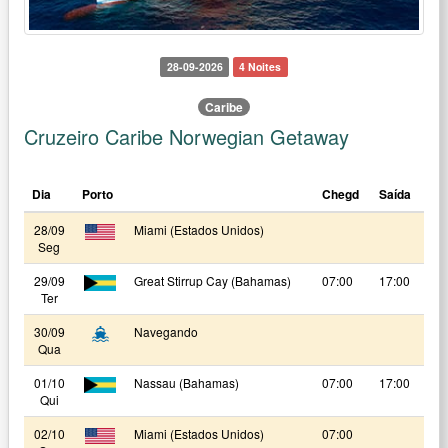
28-09-2026
4 Noites
Caribe
Cruzeiro Caribe Norwegian Getaway
Dia
Porto
Chegd
Saída
28/09
Miami (Estados Unidos)
Seg
29/09
Great Stirrup Cay (Bahamas)
07:00
17:00
Ter
30/09
Navegando
Qua
01/10
Nassau (Bahamas)
07:00
17:00
Qui
02/10
Miami (Estados Unidos)
07:00