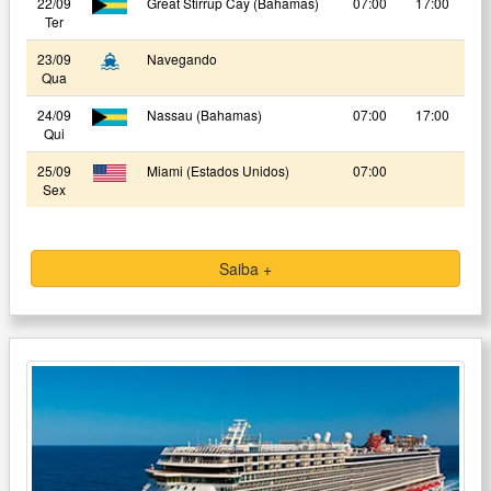
22/09
Great Stirrup Cay (Bahamas)
07:00
17:00
Ter
23/09
Navegando
Qua
24/09
Nassau (Bahamas)
07:00
17:00
Qui
25/09
Miami (Estados Unidos)
07:00
Sex
Saiba +