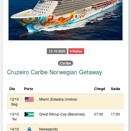
12-10-2026
4 Noites
Caribe
Cruzeiro Caribe Norwegian Getaway
Dia
Porto
Chegd
Saída
12/10
Miami (Estados Unidos)
Seg
13/10
Great Stirrup Cay (Bahamas)
07:00
17:00
Ter
14/10
Navegando