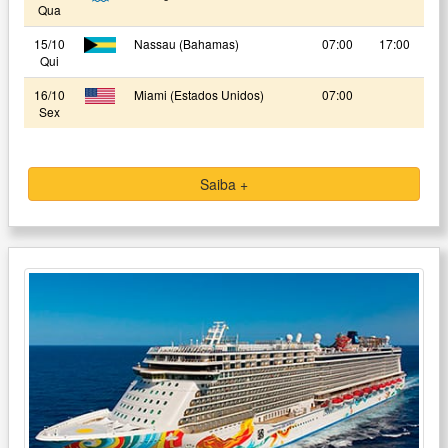
Qua
15/10
Nassau (Bahamas)
07:00
17:00
Qui
16/10
Miami (Estados Unidos)
07:00
Sex
Saiba +