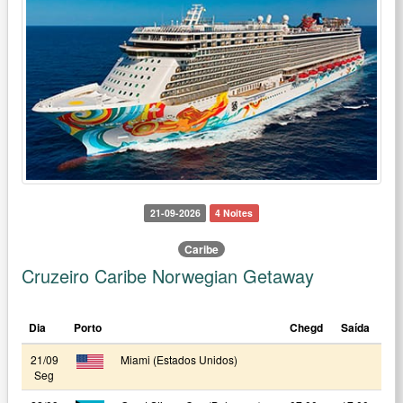
21-09-2026
4 Noites
Caribe
Cruzeiro Caribe Norwegian Getaway
Dia
Porto
Chegd
Saída
21/09
Miami (Estados Unidos)
Seg