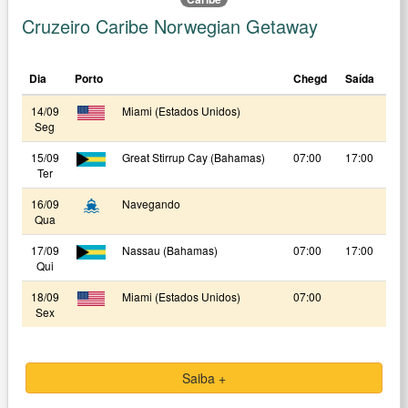
Cruzeiro Caribe Norwegian Getaway
Dia
Porto
Chegd
Saída
14/09
Miami (Estados Unidos)
Seg
15/09
Great Stirrup Cay (Bahamas)
07:00
17:00
Ter
16/09
Navegando
Qua
17/09
Nassau (Bahamas)
07:00
17:00
Qui
18/09
Miami (Estados Unidos)
07:00
Sex
Saiba +