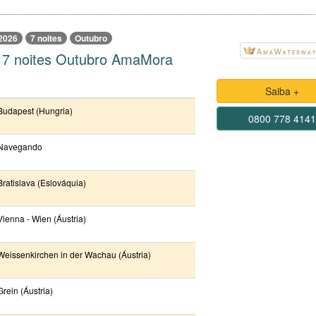
2026
7 noites
Outubro
 7 noites Outubro AmaMora
Saiba +
Budapest (Hungria)
0800 778 414
Navegando
Bratislava (Eslováquia)
Vienna - Wien (Áustria)
Weissenkirchen in der Wachau (Áustria)
Grein (Áustria)