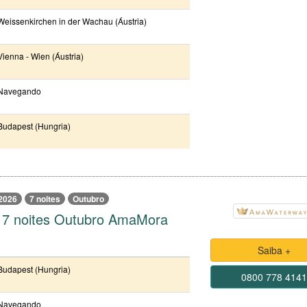
Weissenkirchen in der Wachau (Áustria)
Vienna - Wien (Áustria)
Navegando
Budapest (Hungria)
2026
7 noites
Outubro
 7 noites Outubro AmaMora
Saiba +
Budapest (Hungria)
0800 778 414
Navegando