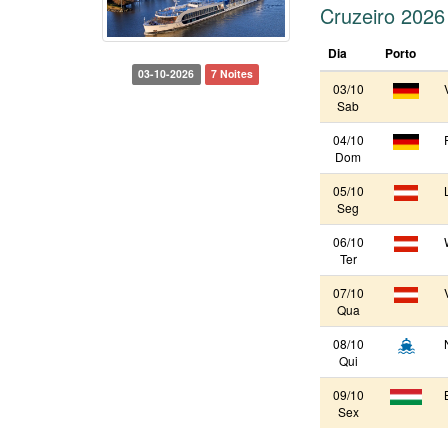
Cruzeiro 2026
Dia
Porto
03-10-2026
7 Noites
03/10
Sab
04/10
Dom
05/10
Seg
06/10
Ter
07/10
Qua
08/10
Qui
09/10
Sex