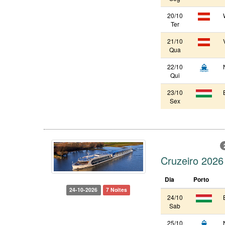
20/10
Ter
21/10
Qua
22/10
Qui
23/10
Sex
Cruzeiro 2026
Dia
Porto
24-10-2026
7 Noites
24/10
Sab
25/10