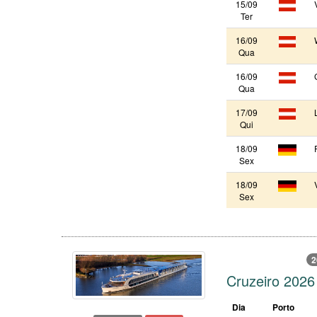
15/09
Ter
16/09
Qua
16/09
Qua
17/09
Qui
18/09
Sex
18/09
Sex
2
Cruzeiro 202
Dia
Porto