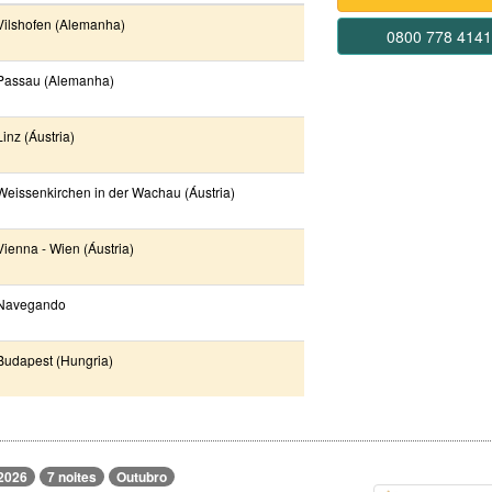
Vilshofen (Alemanha)
0800 778 414
Passau (Alemanha)
Linz (Áustria)
Weissenkirchen in der Wachau (Áustria)
Vienna - Wien (Áustria)
Navegando
Budapest (Hungria)
2026
7 noites
Outubro