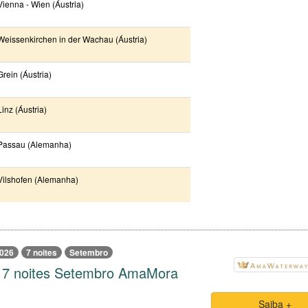
Vienna - Wien (Áustria)
Weissenkirchen in der Wachau (Áustria)
Grein (Áustria)
Linz (Áustria)
Passau (Alemanha)
Vilshofen (Alemanha)
026
7 noites
Setembro
6 7 noites Setembro AmaMora
Saiba +