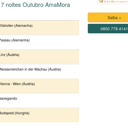
 7 noites Outubro AmaMora
Saiba +
Vilshofen (Alemanha)
0800 778 414
Passau (Alemanha)
Linz (Áustria)
Weissenkirchen in der Wachau (Áustria)
Vienna - Wien (Áustria)
Navegando
Budapest (Hungria)