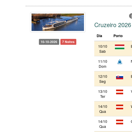
Cruzeiro 2026
Dia
Porto
10-10-2026
7 Noites
10/10
Sab
11/10
Dom
12/10
Seg
13/10
Ter
14/10
Qua
14/10
Qua