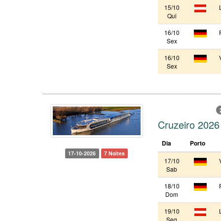
15/10
Qui
16/10
Sex
16/10
Sex
Cruzeiro 2026
Dia
Porto
17-10-2026
7 Noites
17/10
Sab
18/10
Dom
19/10
Seg