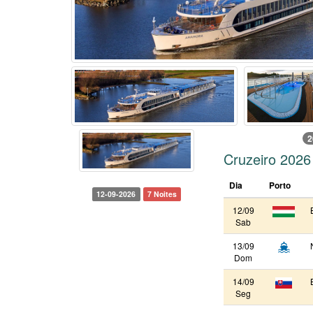
2
Cruzeiro 202
Dia
Porto
12-09-2026
7 Noites
12/09
Sab
13/09
Dom
14/09
Seg