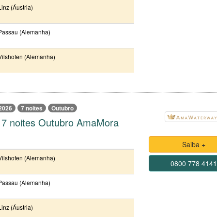
Linz (Áustria)
Passau (Alemanha)
Vilshofen (Alemanha)
2026
7 noites
Outubro
 7 noites Outubro AmaMora
Saiba +
Vilshofen (Alemanha)
0800 778 414
Passau (Alemanha)
Linz (Áustria)