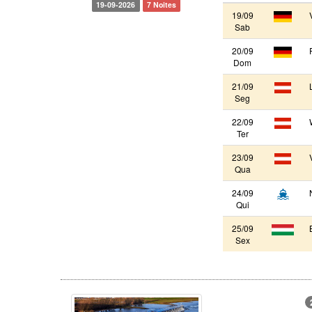
19-09-2026
7 Noites
19/09
Sab
20/09
Dom
21/09
Seg
22/09
Ter
23/09
Qua
24/09
Qui
25/09
Sex