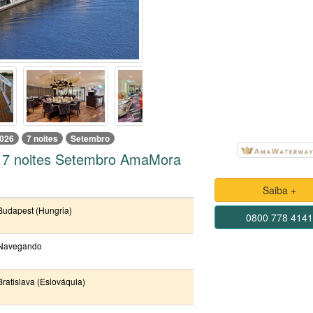
026
7 noites
Setembro
6 7 noites Setembro AmaMora
Saiba +
Budapest (Hungria)
0800 778 414
Navegando
Bratislava (Eslováquia)