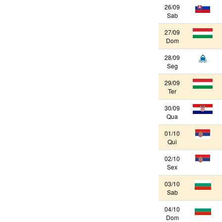
26/09
Sab
27/09
Dom
28/09
Seg
29/09
Ter
30/09
Qua
01/10
Qui
02/10
Sex
03/10
Sab
04/10
Dom