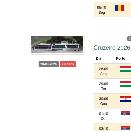
05/10
Seg
2
Cruzeiro 2026
Dia
Porto
28-09-2026
7 Noites
28/09
Seg
29/09
Ter
30/09
Qua
01/10
Qui
02/10