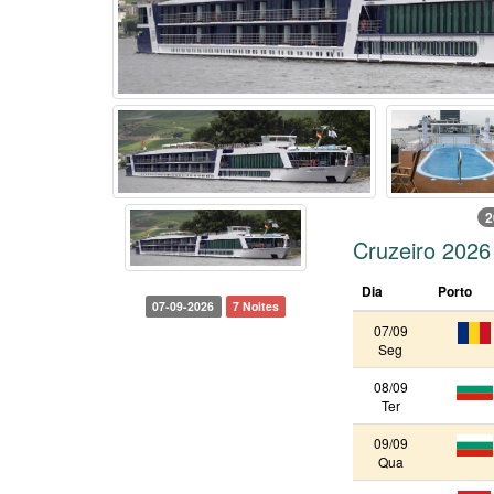
2
Cruzeiro 2026
Dia
Porto
07-09-2026
7 Noites
07/09
Seg
08/09
Ter
09/09
Qua