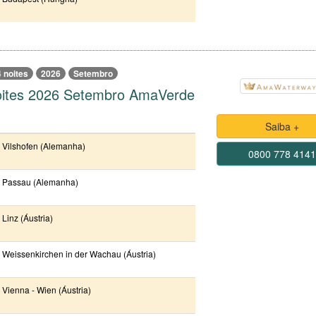
 noites
2026
Setembro
oites 2026 Setembro AmaVerde
Saiba +
Vilshofen (Alemanha)
0800 778 414
Passau (Alemanha)
Linz (Áustria)
Weissenkirchen in der Wachau (Áustria)
Vienna - Wien (Áustria)