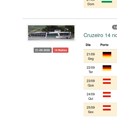
Dom
14
Cruzeiro 14 n
Dia
Porto
21-09-2026
14 Noites
21/09
Seg
22/09
Ter
23/09
Qua
24/09
Qui
25/09
Sex