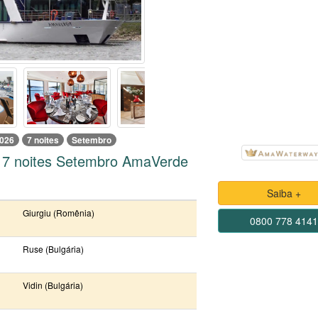
026
7 noites
Setembro
 7 noites Setembro AmaVerde
Saiba +
Giurgiu (Romênia)
0800 778 414
Ruse (Bulgária)
Vidin (Bulgária)