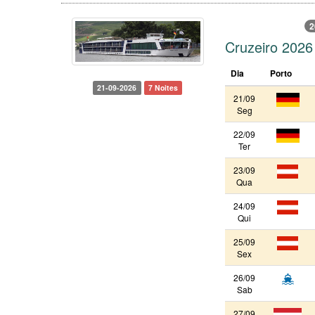
2
Cruzeiro 2026
Dia
Porto
21-09-2026
7 Noites
21/09
Seg
22/09
Ter
23/09
Qua
24/09
Qui
25/09
Sex
26/09
Sab
27/09