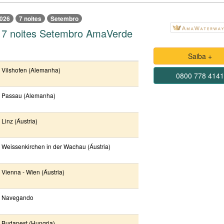
026
7 noites
Setembro
 7 noites Setembro AmaVerde
Saiba +
Vilshofen (Alemanha)
0800 778 414
Passau (Alemanha)
Linz (Áustria)
Weissenkirchen in der Wachau (Áustria)
Vienna - Wien (Áustria)
Navegando
Budapest (Hungria)