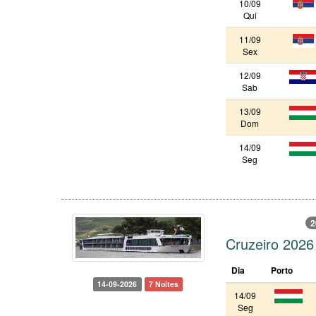
10/09
Qui
11/09
Sex
12/09
Sab
13/09
Dom
14/09
Seg
2
Cruzeiro 2026
Dia
Porto
14-09-2026
7 Noites
14/09
Seg