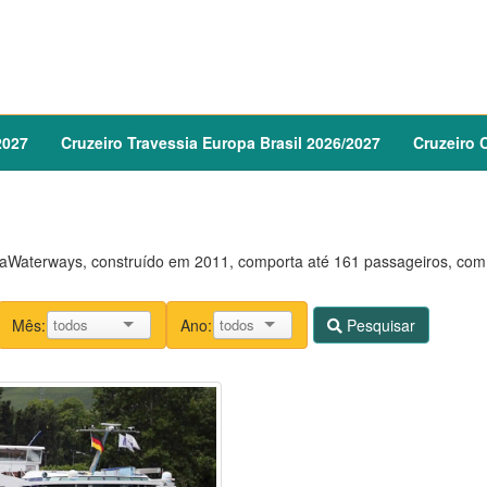
2027
Cruzeiro
Travessia Europa Brasil
2026
/
2027
Cruzeiro
C
Waterways, construído em 2011, comporta até 161 passageiros, co
Mês:
Ano:
Pesquisar