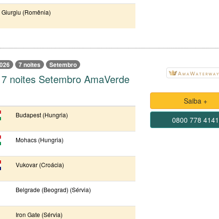
Giurgiu (Romênia)
026
7 noites
Setembro
 7 noites Setembro AmaVerde
Saiba +
Budapest (Hungria)
0800 778 414
Mohacs (Hungria)
Vukovar (Croácia)
Belgrade (Beograd) (Sérvia)
Iron Gate (Sérvia)