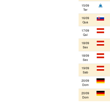
15/09
Ter
16/09
Qua
17/09
Qui
18/09
Sex
18/09
Sex
19/09
Sab
20/09
Dom
20/09
Dom