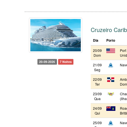
Cruzeiro Cari
Dia
Porto
20/09
Port
Dom
Unid
20-09-2026
7 Noites
21/09
Nav
Seg
22/09
Ambe
Ter
Domi
23/09
Char
Qua
(Ilh
24/09
Road
Qui
Brit
25/09
Nav