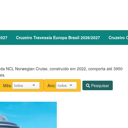
2027
Cruzeiro
Travessia Europa Brasil
2026
/
2027
Cruzeiro
C
da NCL Norwegian Cruise, construído em 2022, comporta até 3950
es.
Mês:
Ano:
Pesquisar