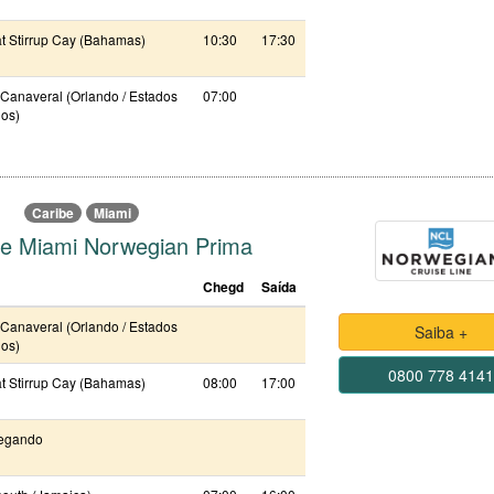
t Stirrup Cay (Bahamas)
10:30
17:30
 Canaveral (Orlando / Estados
07:00
os)
Caribe
Miami
be Miami Norwegian Prima
Chegd
Saída
 Canaveral (Orlando / Estados
Saiba +
os)
0800 778 414
t Stirrup Cay (Bahamas)
08:00
17:00
egando