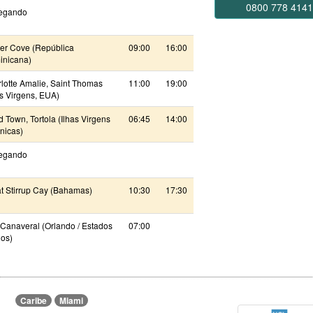
0800 778 414
egando
r Cove (República
09:00
16:00
nicana)
lotte Amalie, Saint Thomas
11:00
19:00
as Virgens, EUA)
 Town, Tortola (Ilhas Virgens
06:45
14:00
ânicas)
egando
t Stirrup Cay (Bahamas)
10:30
17:30
 Canaveral (Orlando / Estados
07:00
os)
Caribe
Miami