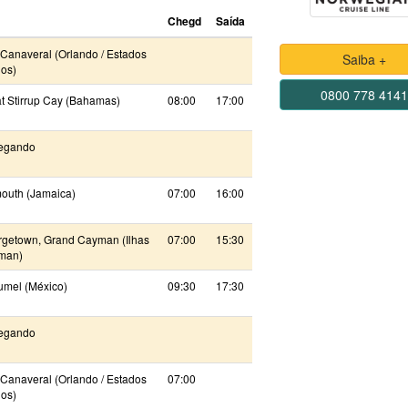
Chegd
Saída
 Canaveral (Orlando / Estados
Saiba +
os)
0800 778 414
t Stirrup Cay (Bahamas)
08:00
17:00
egando
outh (Jamaica)
07:00
16:00
getown, Grand Cayman (Ilhas
07:00
15:30
man)
mel (México)
09:30
17:30
egando
 Canaveral (Orlando / Estados
07:00
os)