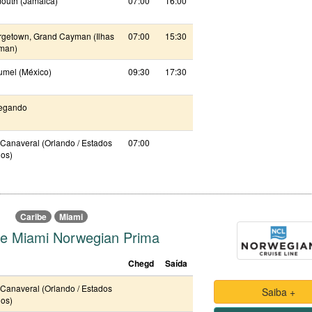
outh (Jamaica)
07:00
16:00
getown, Grand Cayman (Ilhas
07:00
15:30
man)
mel (México)
09:30
17:30
egando
 Canaveral (Orlando / Estados
07:00
os)
Caribe
Miami
be Miami Norwegian Prima
Chegd
Saída
 Canaveral (Orlando / Estados
Saiba +
os)