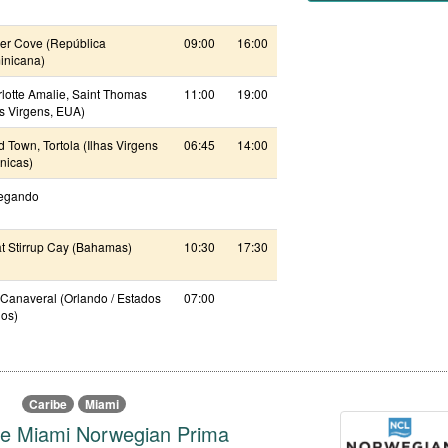
r Cove (República
09:00
16:00
nicana)
lotte Amalie, Saint Thomas
11:00
19:00
as Virgens, EUA)
 Town, Tortola (Ilhas Virgens
06:45
14:00
ânicas)
egando
t Stirrup Cay (Bahamas)
10:30
17:30
 Canaveral (Orlando / Estados
07:00
os)
Caribe
Miami
be Miami Norwegian Prima