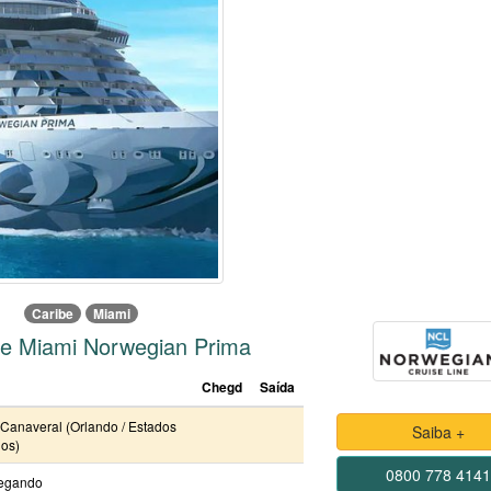
Caribe
Miami
be Miami Norwegian Prima
Chegd
Saída
 Canaveral (Orlando / Estados
Saiba +
os)
0800 778 414
egando