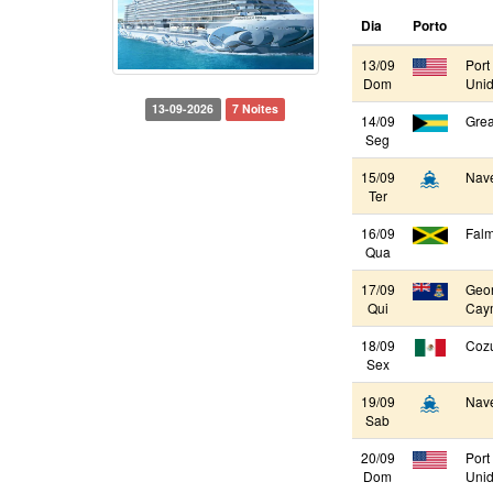
Dia
Porto
13/09
Port
Dom
Unid
13-09-2026
7 Noites
14/09
Grea
Seg
15/09
Nav
Ter
16/09
Falm
Qua
17/09
Geor
Qui
Cay
18/09
Cozu
Sex
19/09
Nav
Sab
20/09
Port
Dom
Unid