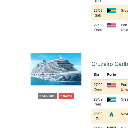
Sex
26/09
Grea
Sab
27/09
Port
Dom
Unid
Cruzeiro Cari
Dia
Porto
27/09
Port
Dom
Unid
27-09-2026
7 Noites
28/09
Grea
Seg
29/09
Nav
Ter