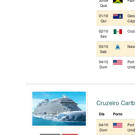
30/09
Falm
Qua
01/10
Geor
Qui
Cay
02/10
Cozu
Sex
03/10
Nav
Sab
04/10
Port
Dom
Unid
Cruzeiro Cari
Dia
Porto
04/10
Port
Dom
Unid