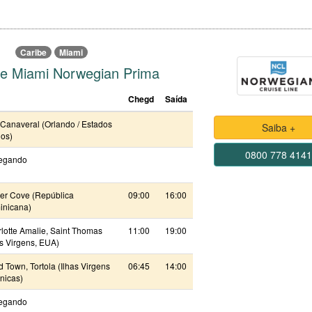
Caribe
Miami
be Miami Norwegian Prima
Chegd
Saída
 Canaveral (Orlando / Estados
Saiba +
os)
0800 778 414
egando
r Cove (República
09:00
16:00
nicana)
lotte Amalie, Saint Thomas
11:00
19:00
as Virgens, EUA)
 Town, Tortola (Ilhas Virgens
06:45
14:00
ânicas)
egando