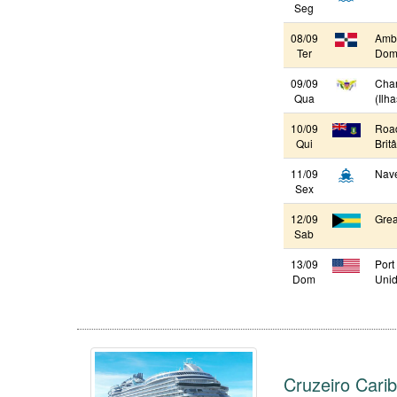
Seg
08/09
Ambe
Ter
Domi
09/09
Char
Qua
(Ilh
10/09
Road
Qui
Brit
11/09
Nav
Sex
12/09
Grea
Sab
13/09
Port
Dom
Unid
Cruzeiro Cari