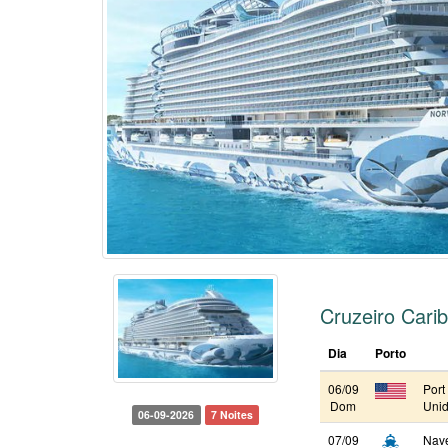
Cruzeiro Cari
Dia
Porto
06/09
Port
Dom
Unid
06-09-2026
7 Noites
07/09
Nav