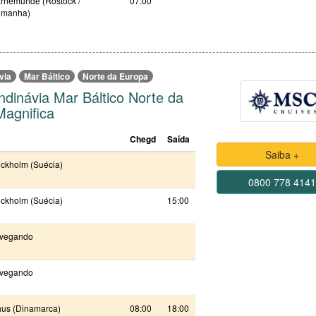
rnemunde (Rostock /
07:00
emanha)
via
Mar Báltico
Norte da Europa
ndinávia Mar Báltico Norte da
agnifica
Chegd
Saída
Saiba +
ockholm (Suécia)
0800 778 414
ockholm (Suécia)
15:00
vegando
vegando
hus (Dinamarca)
08:00
18:00