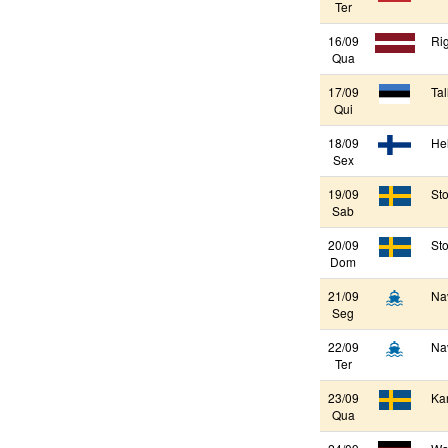
Ter
16/09
Rig
Qua
17/09
Tal
Qui
18/09
Hel
Sex
19/09
St
Sab
20/09
St
Dom
21/09
Na
Seg
22/09
Na
Ter
23/09
Kar
Qua