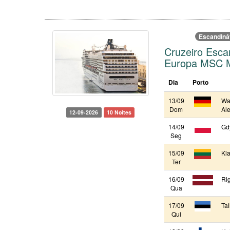
Escandiná
Cruzeiro Esca
Europa MSC M
Dia
Porto
13/09
Wa
Dom
Al
12-09-2026
10 Noites
14/09
Gdy
Seg
15/09
Kla
Ter
16/09
Rig
Qua
17/09
Tal
Qui