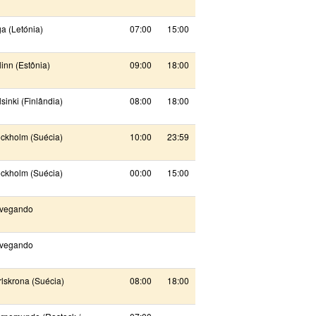
a (Letónia)
07:00
15:00
linn (Estônia)
09:00
18:00
sinki (Finlândia)
08:00
18:00
ockholm (Suécia)
10:00
23:59
ockholm (Suécia)
00:00
15:00
vegando
vegando
lskrona (Suécia)
08:00
18:00