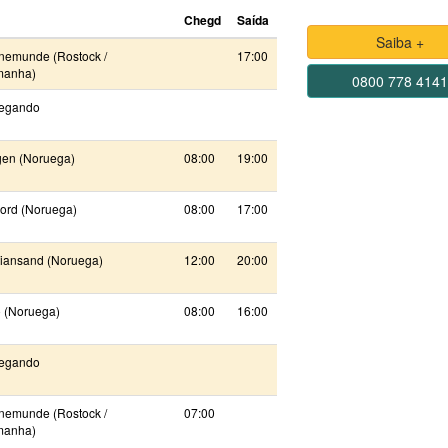
Chegd
Saída
Saiba +
nemunde (Rostock /
17:00
manha)
0800 778 414
egando
gen (Noruega)
08:00
19:00
jord (Noruega)
08:00
17:00
tiansand (Noruega)
12:00
20:00
 (Noruega)
08:00
16:00
egando
nemunde (Rostock /
07:00
manha)