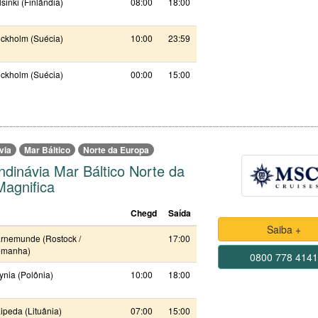
sinki (Finlândia)
08:00
18:00
ockholm (Suécia)
10:00
23:59
ockholm (Suécia)
00:00
15:00
via
Mar Báltico
Norte da Europa
ndinávia Mar Báltico Norte da
agnifica
Chegd
Saída
Saiba +
rnemunde (Rostock /
17:00
emanha)
0800 778 414
nia (Polônia)
10:00
18:00
ipeda (Lituânia)
07:00
15:00