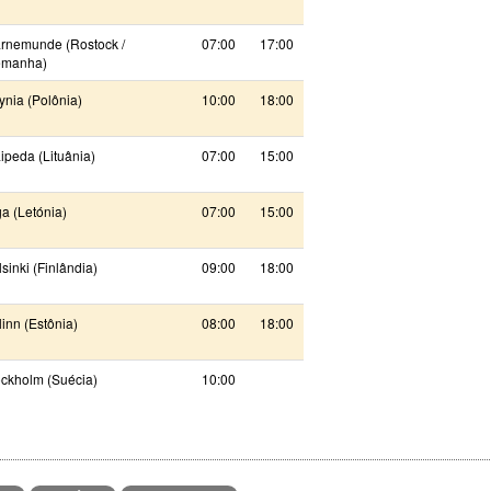
rnemunde (Rostock /
07:00
17:00
emanha)
nia (Polônia)
10:00
18:00
ipeda (Lituânia)
07:00
15:00
a (Letónia)
07:00
15:00
sinki (Finlândia)
09:00
18:00
linn (Estônia)
08:00
18:00
ockholm (Suécia)
10:00