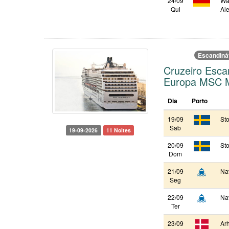
24/09
Wa
Qui
Al
Escandiná
Cruzeiro Esca
Europa MSC M
Dia
Porto
19/09
St
Sab
19-09-2026
11 Noites
20/09
St
Dom
21/09
Na
Seg
22/09
Na
Ter
23/09
Ar