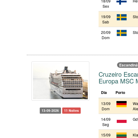
18/09
Hel
Sex
19/09
St
Sab
20/09
St
Dom
Escandiná
Cruzeiro Esca
Europa MSC M
Dia
Porto
13/09
Wa
Dom
Al
13-09-2026
11 Noites
14/09
Gdy
Seg
15/09
Kla