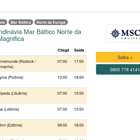
via
Mar Báltico
Norte da Europa
ndinávia Mar Báltico Norte da
agnifica
Chegd
Saída
Saiba +
rnemunde (Rostock /
07:00
17:00
emanha)
0800 778 414
nia (Polônia)
10:00
18:00
ipeda (Lituânia)
07:00
15:00
a (Letónia)
07:00
15:00
linn (Estônia)
09:00
18:00