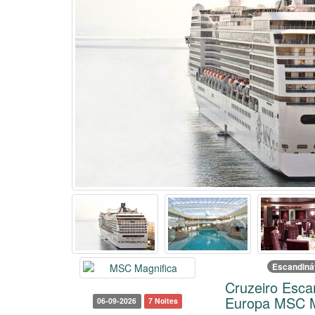
Escandiná
Cruzeiro Esca
Europa MSC M
06-09-2026
7 Noites