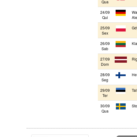
Qua
24/09
Wa
Qui
Al
25/09
Gdy
Sex
26/09
Kla
Sab
27/09
Rig
Dom
28/09
Hel
Seg
29/09
Tal
Ter
30/09
St
Qua