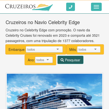
Ir ao conteúdo
Toggle
navigati
Cruzeiros no Navio Celebrity Edge
Cruzeiro no Celebrity Edge com promoção. O navio da
Celebrity Cruises foi renovado em 2023 e comporta até 3521
passageiros, com uma tripulação de 1377 colaboradores.
Embarque:
Mês:
Ano:
Pesquisar