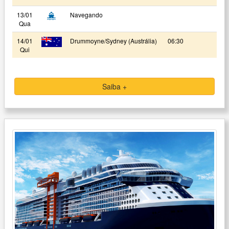
13/01
Navegando
Qua
14/01
Drummoyne/Sydney (Austrália)
06:30
Qui
Saiba +