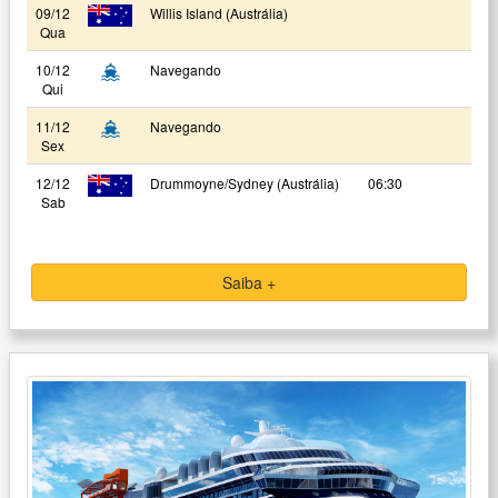
09/12
Willis Island (Austrália)
Qua
10/12
Navegando
Qui
11/12
Navegando
Sex
12/12
Drummoyne/Sydney (Austrália)
06:30
Sab
Saiba +