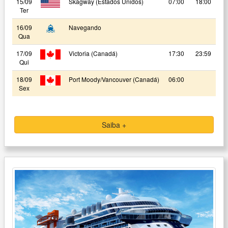
15/09
Skagway (Estados Unidos)
07:00
18:00
Ter
16/09
Navegando
Qua
17/09
Victoria (Canadá)
17:30
23:59
Qui
18/09
Port Moody/Vancouver (Canadá)
06:00
Sex
Saiba +