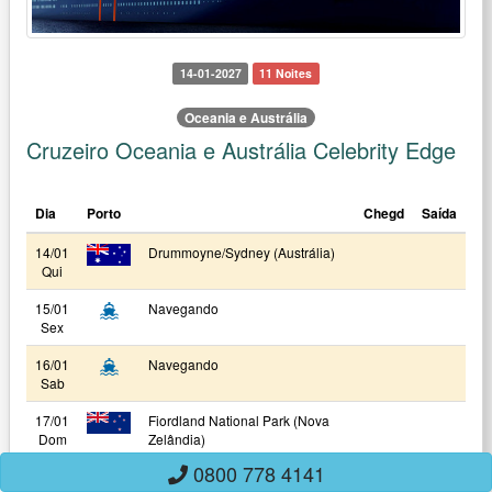
14-01-2027
11 Noites
Oceania e Austrália
Cruzeiro Oceania e Austrália Celebrity Edge
Dia
Porto
Chegd
Saída
14/01
Drummoyne/Sydney (Austrália)
Qui
15/01
Navegando
Sex
16/01
Navegando
Sab
17/01
Fiordland National Park (Nova
Dom
Zelândia)
0800 778 4141
18/01
Dunedin (Nova Zelândia)
07:30
16:00