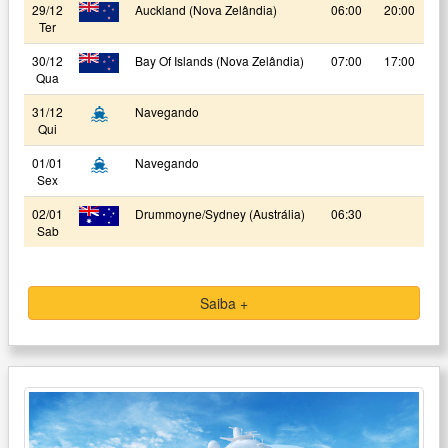
29/12
Auckland (Nova Zelândia)
06:00
20:00
Ter
30/12
Bay Of Islands (Nova Zelândia)
07:00
17:00
Qua
31/12
Navegando
Qui
01/01
Navegando
Sex
02/01
Drummoyne/Sydney (Austrália)
06:30
Sab
Saiba +