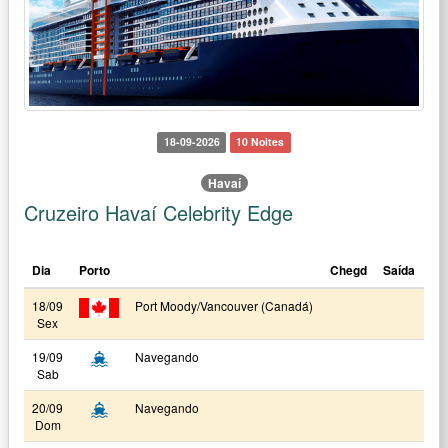
18-09-2026
10 Noites
Havaí
Cruzeiro Havaí Celebrity Edge
Dia
Porto
Chegd
Saída
18/09
Port Moody/Vancouver (Canadá)
Sex
19/09
Navegando
Sab
20/09
Navegando
Dom