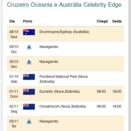
Cruzeiro Oceania e Austrália Celebrity Edge
Dia
Porto
Chegd
Saída
28/10
Drummoyne/Sydney (Austrália)
Qua
29/10
Navegando
Qui
30/10
Navegando
Sex
31/10
Fiordland National Park (Nova
Sab
Zelândia)
01/11
Dunedin (Nova Zelândia)
08:00
18:00
Dom
02/11
Christchurch (Nova Zelândia)
08:00
18:00
Seg
03/11
Navegando
Ter