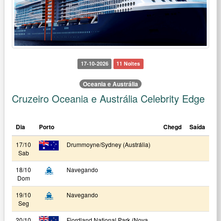
17-10-2026
11 Noites
Oceania e Austrália
Cruzeiro Oceania e Austrália Celebrity Edge
Dia
Porto
Chegd
Saída
17/10
Drummoyne/Sydney (Austrália)
Sab
18/10
Navegando
Dom
19/10
Navegando
Seg
20/10
Fiordland National Park (Nova