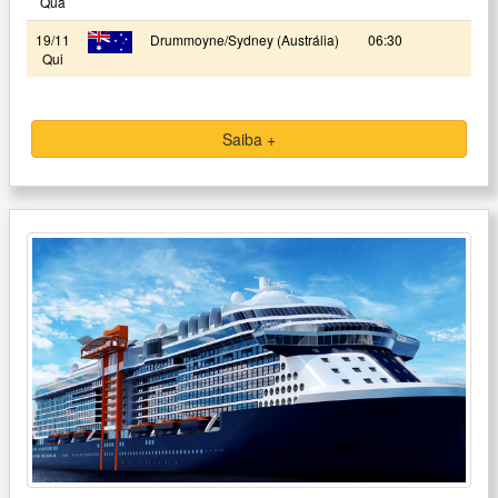
Qua
19/11
Drummoyne/Sydney (Austrália)
06:30
Qui
Saiba +