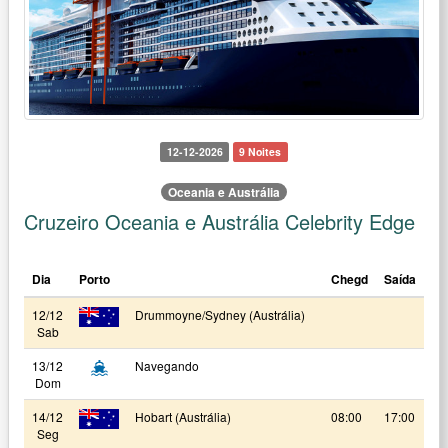
12-12-2026
9 Noites
Oceania e Austrália
Cruzeiro Oceania e Austrália Celebrity Edge
Dia
Porto
Chegd
Saída
12/12
Drummoyne/Sydney (Austrália)
Sab
13/12
Navegando
Dom
14/12
Hobart (Austrália)
08:00
17:00
Seg