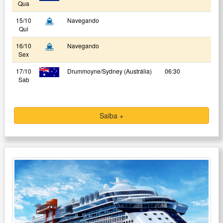
Qua
15/10
Navegando
Qui
16/10
Navegando
Sex
17/10
Drummoyne/Sydney (Austrália)
06:30
Sab
Saiba +