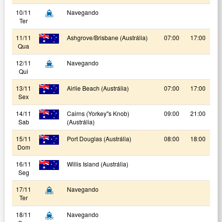
10/11
Navegando
Ter
11/11
Ashgrove/Brisbane (Austrália)
07:00
17:00
Qua
12/11
Navegando
Qui
13/11
Airlie Beach (Austrália)
07:00
17:00
Sex
14/11
Cairns (Yorkey"s Knob)
09:00
21:00
Sab
(Austrália)
15/11
Port Douglas (Austrália)
08:00
18:00
Dom
16/11
Willis Island (Austrália)
Seg
17/11
Navegando
Ter
18/11
Navegando