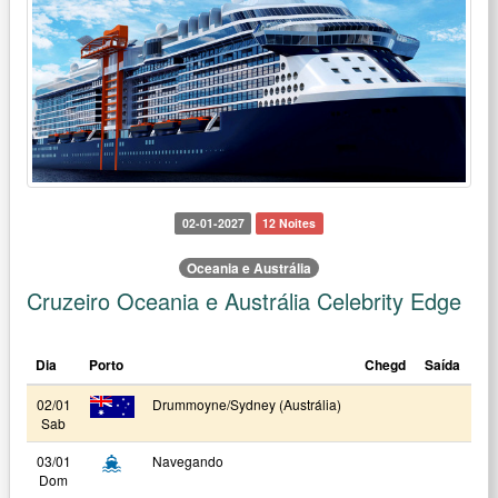
02-01-2027
12 Noites
Oceania e Austrália
Cruzeiro Oceania e Austrália Celebrity Edge
Dia
Porto
Chegd
Saída
02/01
Drummoyne/Sydney (Austrália)
Sab
03/01
Navegando
Dom