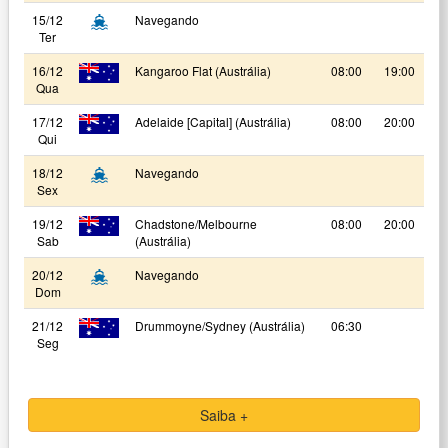
15/12
Navegando
Ter
16/12
Kangaroo Flat (Austrália)
08:00
19:00
Qua
17/12
Adelaide [Capital] (Austrália)
08:00
20:00
Qui
18/12
Navegando
Sex
19/12
Chadstone/Melbourne
08:00
20:00
Sab
(Austrália)
20/12
Navegando
Dom
21/12
Drummoyne/Sydney (Austrália)
06:30
Seg
Saiba +