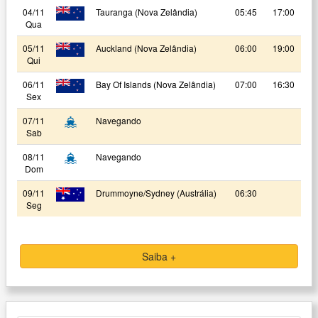
04/11
Tauranga (Nova Zelândia)
05:45
17:00
Qua
05/11
Auckland (Nova Zelândia)
06:00
19:00
Qui
06/11
Bay Of Islands (Nova Zelândia)
07:00
16:30
Sex
07/11
Navegando
Sab
08/11
Navegando
Dom
09/11
Drummoyne/Sydney (Austrália)
06:30
Seg
Saiba +