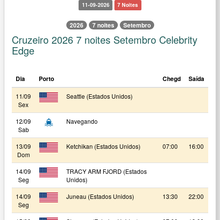
11-09-2026
7 Noites
2026
7 noites
Setembro
Cruzeiro 2026 7 noites Setembro Celebrity
Edge
Dia
Porto
Chegd
Saída
11/09
Seattle (Estados Unidos)
Sex
12/09
Navegando
Sab
13/09
Ketchikan (Estados Unidos)
07:00
16:00
Dom
14/09
TRACY ARM FJORD (Estados
Seg
Unidos)
14/09
Juneau (Estados Unidos)
13:30
22:00
Seg