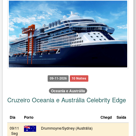
09-11-2026
10 Noites
Oceania e Austrália
Cruzeiro Oceania e Austrália Celebrity Edge
Dia
Porto
Chegd
Saída
09/11
Drummoyne/Sydney (Austrália)
Seg