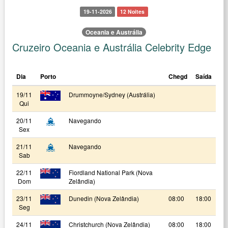
19-11-2026
12 Noites
Oceania e Austrália
Cruzeiro Oceania e Austrália Celebrity Edge
Dia
Porto
Chegd
Saída
19/11
Drummoyne/Sydney (Austrália)
Qui
20/11
Navegando
Sex
21/11
Navegando
Sab
22/11
Fiordland National Park (Nova
Dom
Zelândia)
23/11
Dunedin (Nova Zelândia)
08:00
18:00
Seg
24/11
Christchurch (Nova Zelândia)
08:00
18:00