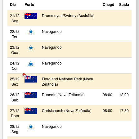
Dia
Porto
Chegd
Saída
21/12
Drummoyne/Sydney (Austrália)
Seg
22/12
Navegando
Ter
23/12
Navegando
Qua
24/12
Navegando
Qui
25/12
Fiordland National Park (Nova
Sex
Zelândia)
26/12
Dunedin (Nova Zelândia)
08:00
18:00
Sab
27/12
Christchurch (Nova Zelândia)
08:00
17:30
Dom
28/12
Navegando
Seg