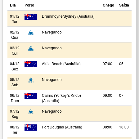
Dia
Porto
Chegd
Saída
01/12
Drummoyne/Sydney (Austrália)
Ter
02/12
Navegando
Qua
03/12
Navegando
Qui
04/12
Airlie Beach (Austrália)
07:00
05
Sex
05/12
Navegando
Sab
06/12
Cairns (Yorkey"s Knob)
09:00
07
Dom
(Austrália)
07/12
Navegando
Seg
08/12
Port Douglas (Austrália)
08:00
18:00
Ter