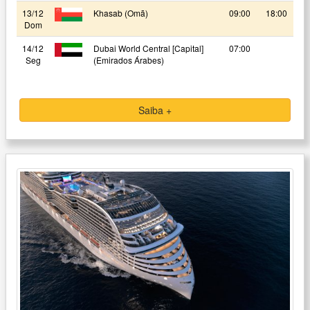
13/12
Khasab (Omã)
09:00
18:00
Dom
14/12
Dubai World Central [Capital]
07:00
Seg
(Emirados Árabes)
Saiba +