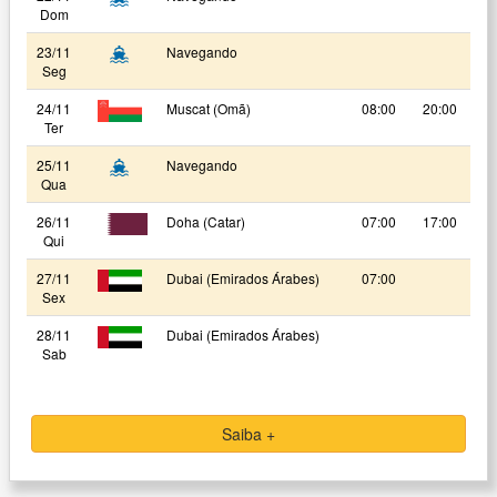
Dom
23/11
Navegando
Seg
24/11
Muscat (Omã)
08:00
20:00
Ter
25/11
Navegando
Qua
26/11
Doha (Catar)
07:00
17:00
Qui
27/11
Dubai (Emirados Árabes)
07:00
Sex
28/11
Dubai (Emirados Árabes)
Sab
Saiba +