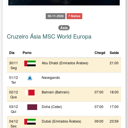
30-11-2026
7 Noites
Ásia
Cruzeiro Ásia MSC World Europa
Dia
Porto
Chegd
Saída
30/11
Abu Dhabi (Emirados Árabes)
21:00
Seg
01/12
Navegando
Ter
02/12
Bahrain (Bahrain)
07:00
18:00
Qua
03/12
Doha (Catar)
07:00
17:00
Qui
04/12
Dubai (Emirados Árabes)
09:00
23:59
Sex