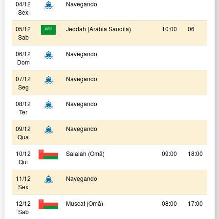
04/12
Navegando
Sex
05/12
Jeddah (Arábia Saudita)
10:00
06
Sab
06/12
Navegando
Dom
07/12
Navegando
Seg
08/12
Navegando
Ter
09/12
Navegando
Qua
10/12
Salalah (Omã)
09:00
18:00
Qui
11/12
Navegando
Sex
12/12
Muscat (Omã)
08:00
17:00
Sab