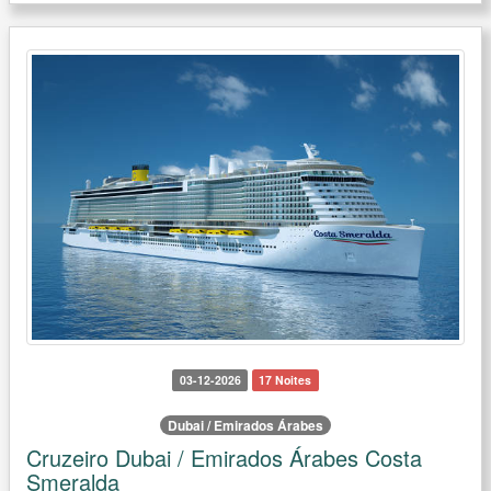
03-12-2026
17 Noites
Dubai / Emirados Árabes
Cruzeiro Dubai / Emirados Árabes Costa
Smeralda