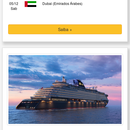
05/12
Dubai (Emirados Árabes)
Sab
Saiba +