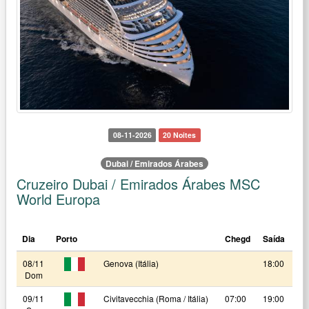
08-11-2026
20 Noites
Dubai / Emirados Árabes
Cruzeiro Dubai / Emirados Árabes MSC
World Europa
Dia
Porto
Chegd
Saída
08/11
Genova (Itália)
18:00
Dom
09/11
Civitavecchia (Roma / Itália)
07:00
19:00