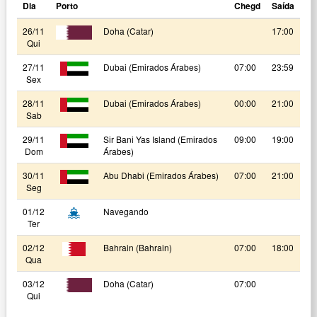
Dia
Porto
Chegd
Saída
26/11
Doha (Catar)
17:00
Qui
27/11
Dubai (Emirados Árabes)
07:00
23:59
Sex
28/11
Dubai (Emirados Árabes)
00:00
21:00
Sab
29/11
Sir Bani Yas Island (Emirados
09:00
19:00
Dom
Árabes)
30/11
Abu Dhabi (Emirados Árabes)
07:00
21:00
Seg
01/12
Navegando
Ter
02/12
Bahrain (Bahrain)
07:00
18:00
Qua
03/12
Doha (Catar)
07:00
Qui