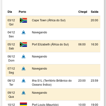
Dia
Porto
Chegd
Saída
03/12
Cape Town (África do Sul)
20:00
Qui
04/12
Navegando
Sex
05/12
Port Elizabeth (África do Sul)
06:00
16:30
Sab
06/12
Navegando
Dom
07/12
Navegando
Seg
08/12
Ilha S1L (Território Britânico do
23:00
23:59
Ter
Oceano Índico)
09/12
Navegando
Qua
10/12
Port Louis (Maurício)
10:00
19:00