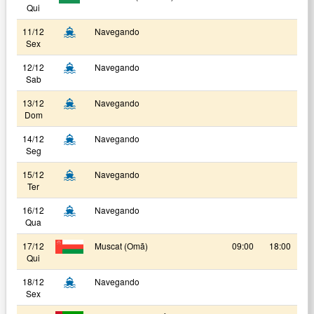
Qui
11/12
Navegando
Sex
12/12
Navegando
Sab
13/12
Navegando
Dom
14/12
Navegando
Seg
15/12
Navegando
Ter
16/12
Navegando
Qua
17/12
Muscat (Omã)
09:00
18:00
Qui
18/12
Navegando
Sex