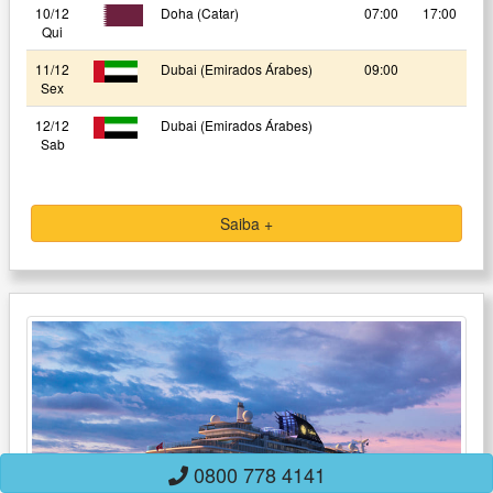
10/12
Doha (Catar)
07:00
17:00
Qui
11/12
Dubai (Emirados Árabes)
09:00
Sex
12/12
Dubai (Emirados Árabes)
Sab
Saiba +
0800 778 4141