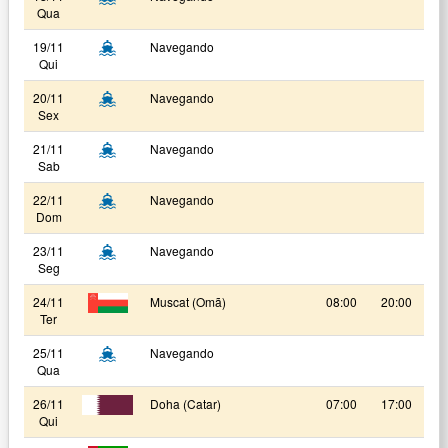
Qua
19/11
Navegando
Qui
20/11
Navegando
Sex
21/11
Navegando
Sab
22/11
Navegando
Dom
23/11
Navegando
Seg
24/11
Muscat (Omã)
08:00
20:00
Ter
25/11
Navegando
Qua
26/11
Doha (Catar)
07:00
17:00
Qui