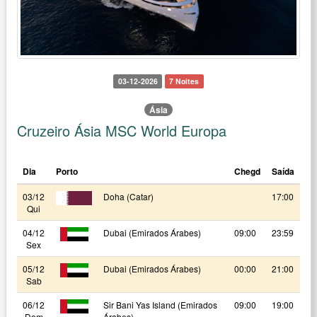
03-12-2026
7 Noites
Ásia
Cruzeiro Ásia MSC World Europa
Dia
Porto
Chegd
Saída
03/12
Doha (Catar)
17:00
Qui
04/12
Dubai (Emirados Árabes)
09:00
23:59
Sex
05/12
Dubai (Emirados Árabes)
00:00
21:00
Sab
06/12
Sir Bani Yas Island (Emirados
09:00
19:00
Dom
Árabes)