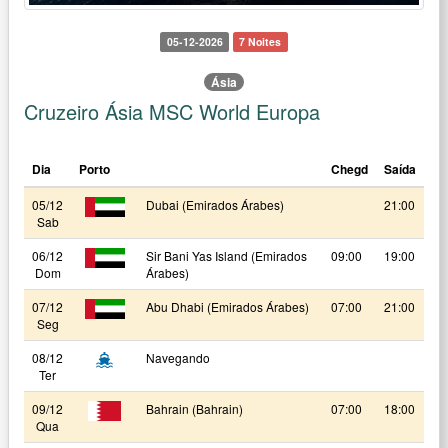
05-12-2026
7 Noites
Ásia
Cruzeiro Ásia MSC World Europa
Dia
Porto
Chegd
Saída
05/12
Dubai (Emirados Árabes)
21:00
Sab
06/12
Sir Bani Yas Island (Emirados
09:00
19:00
Dom
Árabes)
07/12
Abu Dhabi (Emirados Árabes)
07:00
21:00
Seg
08/12
Navegando
Ter
09/12
Bahrain (Bahrain)
07:00
18:00
Qua