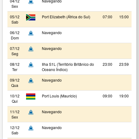
04/12
Navegando
Sex
05/12
Port Elizabeth (África do Sul)
07:00
15:00
Sab
06/12
Navegando
Dom
07/12
Navegando
Seg
08/12
Ilha S1L (Território Britânico do
23:00
23:59
Ter
Oceano Índico)
09/12
Navegando
Qua
10/12
Port Louis (Maurício)
09:00
19:00
Qui
11/12
Navegando
Sex
12/12
Navegando
Sab