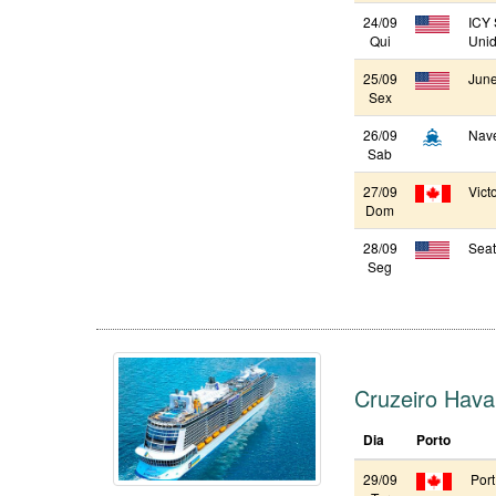
24/09
ICY 
Qui
Unid
25/09
June
Sex
26/09
Nav
Sab
27/09
Vict
Dom
28/09
Seat
Seg
Cruzeiro Hava
Dia
Porto
29/09
Por