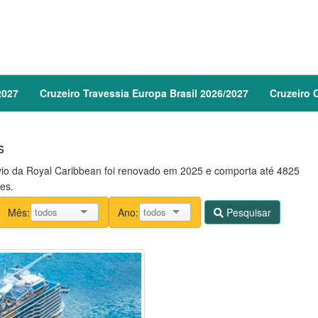
2027
Cruzeiro
Travessia Europa Brasil
2026
/
2027
Cruzeiro
C
s
io da Royal Caribbean foi renovado em 2025 e comporta até 4825
es.
Mês:
Ano:
Pesquisar