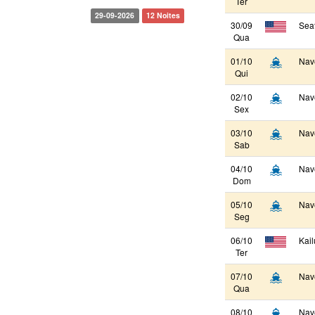
Ter
29-09-2026
12 Noites
30/09
Seat
Qua
01/10
Nav
Qui
02/10
Nav
Sex
03/10
Nav
Sab
04/10
Nav
Dom
05/10
Nav
Seg
06/10
Kail
Ter
07/10
Nav
Qua
08/10
Nav