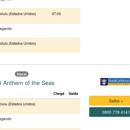
olulu (Estados Unidos)
07:00
egando
olulu (Estados Unidos)
Havaí
í Anthem of the Seas
Chegd
Saída
Saiba +
lulu (Estados Unidos)
0800 778 414
egando