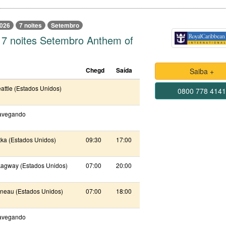
026
7 noites
Setembro
 7 noites Setembro Anthem of
Chegd
Saída
Saiba +
attle (Estados Unidos)
0800 778 414
avegando
tka (Estados Unidos)
09:30
17:00
agway (Estados Unidos)
07:00
20:00
neau (Estados Unidos)
07:00
18:00
avegando