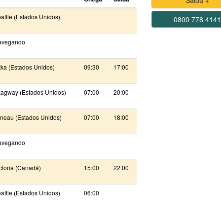
Saiba +
attle (Estados Unidos)
0800 778 414
avegando
tka (Estados Unidos)
09:30
17:00
agway (Estados Unidos)
07:00
20:00
neau (Estados Unidos)
07:00
18:00
avegando
ctoria (Canadá)
15:00
22:00
attle (Estados Unidos)
06:00