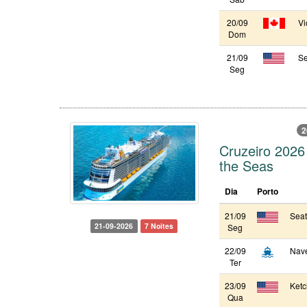
20/09
Vi
Dom
21/09
Se
Seg
2
Cruzeiro 2026
the Seas
Dia
Porto
21/09
Seat
21-09-2026
7 Noites
Seg
22/09
Nav
Ter
23/09
Ketc
Qua