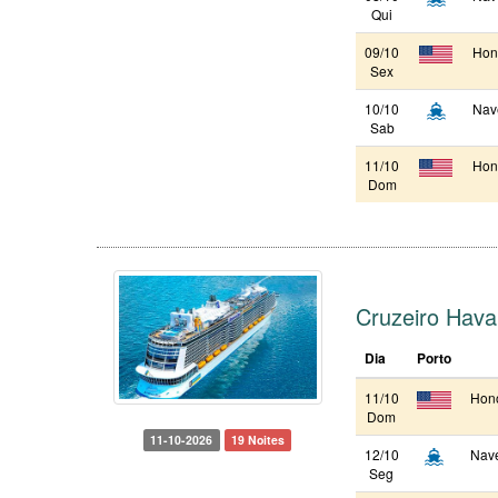
Qui
09/10
Hon
Sex
10/10
Nav
Sab
11/10
Hon
Dom
Cruzeiro Hava
Dia
Porto
11/10
Hono
Dom
11-10-2026
19 Noites
12/10
Nav
Seg