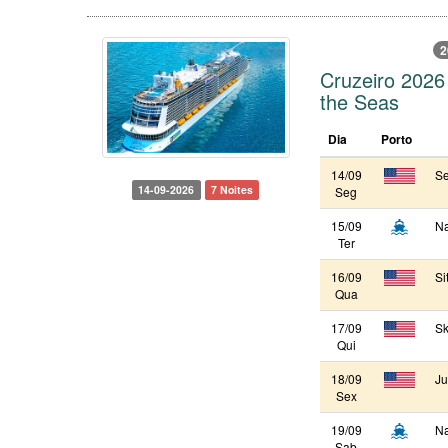
2
Cruzeiro 2026
the Seas
Dia
Porto
14/09
Se
14-09-2026
7 Noites
Seg
15/09
N
Ter
16/09
Si
Qua
17/09
Sk
Qui
18/09
Ju
Sex
19/09
N
Sab