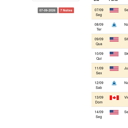
07/09
Se
07-09-2026
7 Noites
Seg
08/09
N
Ter
09/09
Si
Qua
10/09
Sk
Qui
11/09
Ju
Sex
12/09
N
Sab
13/09
Vi
Dom
14/09
Se
Seg