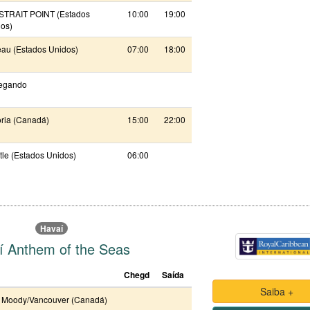
STRAIT POINT (Estados
10:00
19:00
os)
au (Estados Unidos)
07:00
18:00
egando
oria (Canadá)
15:00
22:00
tle (Estados Unidos)
06:00
Havaí
í Anthem of the Seas
Chegd
Saída
Saiba +
t Moody/Vancouver (Canadá)