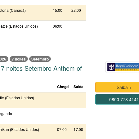
ctoria (Canadá)
15:00
22:00
attle (Estados Unidos)
06:00
026
7 noites
Setembro
 7 noites Setembro Anthem of
Chegd
Saída
Saiba +
tle (Estados Unidos)
0800 778 414
egando
hikan (Estados Unidos)
07:00
17:00