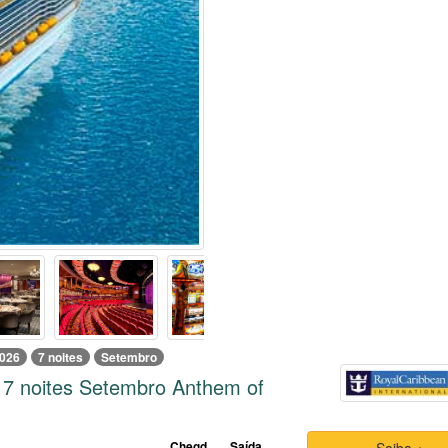
026
7 noites
Setembro
 7 noites Setembro Anthem of
Chegd
Saída