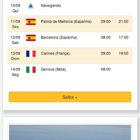
10/09
Navegando
Qui
11/09
Palma de Mallorca (Espanha)
09:00
21:00
Sex
12/09
Barcelona (Espanha)
08:00
17:00
Sab
13/09
Cannes (França)
09:00
19:00
Dom
14/09
Genova (Itália)
08:00
Seg
Saiba +