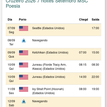
Cruzeiro 2026 7 noites Setembro MSC
Poesia
Dia
Porto
Chegd
Saída
07/09
Seattle (Estados Unidos)
17:00
Seg
08/09
Navegando
Ter
09/09
Ketchikan (Estados Unidos)
07:00
15:00
Qua
10/09
Juneau (Fiorde Tracy Arm,
08:15
08:30
Qui
Alasca) (Estados Unidos)
10/09
Juneau (Estados Unidos)
14:00
22:00
Qui
11/09
Icy Strait Point (Hoonah)
08:00
19:00
Sex
(Estados Unidos)
12/09
Navegando
Sab