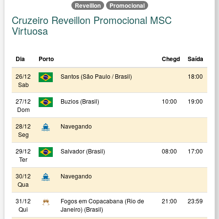
Reveillon
Promocional
Cruzeiro Reveillon Promocional MSC
Virtuosa
Dia
Porto
Chegd
Saída
26/12
Santos (São Paulo / Brasil)
18:00
Sab
27/12
Buzios (Brasil)
10:00
19:00
Dom
28/12
Navegando
Seg
29/12
Salvador (Brasil)
08:00
17:00
Ter
30/12
Navegando
Qua
31/12
Fogos em Copacabana (Rio de
21:00
23:59
Qui
Janeiro) (Brasil)