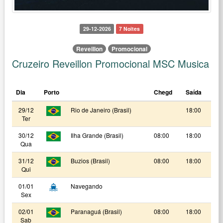
29-12-2026
7 Noites
Reveillon
Promocional
Cruzeiro Reveillon Promocional MSC Musica
Dia
Porto
Chegd
Saída
29/12
Rio de Janeiro (Brasil)
18:00
Ter
30/12
Ilha Grande (Brasil)
08:00
18:00
Qua
31/12
Buzios (Brasil)
08:00
18:00
Qui
01/01
Navegando
Sex
02/01
Paranaguá (Brasil)
08:00
18:00
Sab