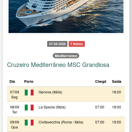
07-09-2026
7 Noites
Mediterrâneo
Cruzeiro Mediterrâneo MSC Grandiosa
Dia
Porto
Chegd
Saída
07/09
Genova (Itália)
18:00
Seg
08/09
La Spezia (Itália)
07:00
18:00
Ter
09/09
Civitavecchia (Roma / Itália)
07:00
19:00
Qua