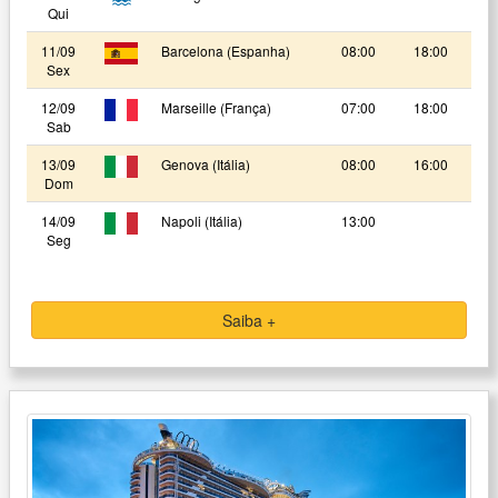
Qui
11/09
Barcelona (Espanha)
08:00
18:00
Sex
12/09
Marseille (França)
07:00
18:00
Sab
13/09
Genova (Itália)
08:00
16:00
Dom
14/09
Napoli (Itália)
13:00
Seg
Saiba +