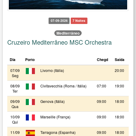
07-09-2026
7 Noites
Mediterrâneo
Cruzeiro Mediterrâneo MSC Orchestra
Dia
Porto
Chegd
Saída
07/09
Livorno (Itália)
20:00
Seg
08/09
Civitavecchia (Roma / Itália)
07:00
19:00
Ter
09/09
Genova (Itália)
09:00
18:00
Qua
10/09
Marseille (França)
09:00
18:00
Qui
11/09
Tarragona (Espanha)
09:00
18:00