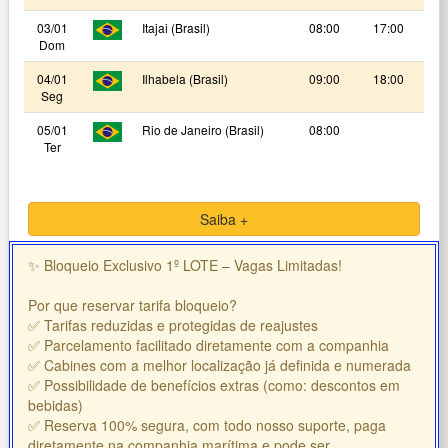
03/01
Itajai (Brasil)
08:00
17:00
Dom
04/01
Ilhabela (Brasil)
09:00
18:00
Seg
05/01
Rio de Janeiro (Brasil)
08:00
Ter
Saiba +
✨ Bloqueio Exclusivo 1º LOTE – Vagas Limitadas!
Por que reservar tarifa bloqueio?
✅ Tarifas reduzidas e protegidas de reajustes
✅ Parcelamento facilitado diretamente com a companhia
✅ Cabines com a melhor localização já definida e numerada
✅ Possibilidade de benefícios extras (como: descontos em
bebidas)
✅ Reserva 100% segura, com todo nosso suporte, paga
diretamente na companhia marítima e pode ser