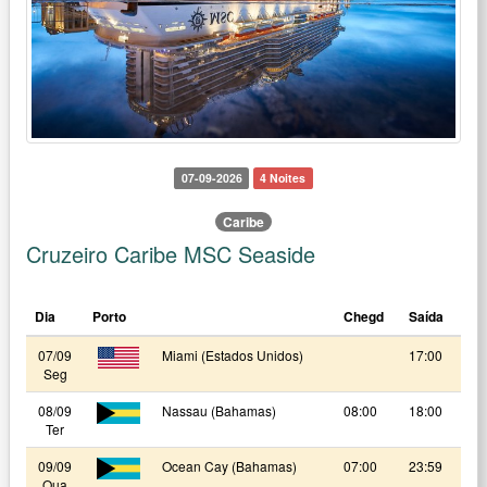
07-09-2026
4 Noites
Caribe
Cruzeiro Caribe MSC Seaside
Dia
Porto
Chegd
Saída
07/09
Miami (Estados Unidos)
17:00
Seg
08/09
Nassau (Bahamas)
08:00
18:00
Ter
09/09
Ocean Cay (Bahamas)
07:00
23:59
Qua