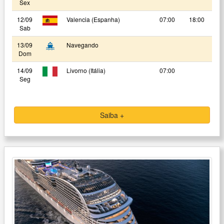
Sex
12/09
Valencia (Espanha)
07:00
18:00
Sab
13/09
Navegando
Dom
14/09
Livorno (Itália)
07:00
Seg
Saiba +