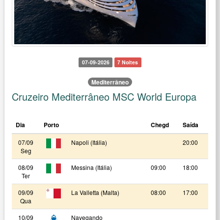
07-09-2026
7 Noites
Mediterrâneo
Cruzeiro Mediterrâneo MSC World Europa
Dia
Porto
Chegd
Saída
07/09
Napoli (Itália)
20:00
Seg
08/09
Messina (Itália)
09:00
18:00
Ter
09/09
La Valletta (Malta)
08:00
17:00
Qua
10/09
Navegando