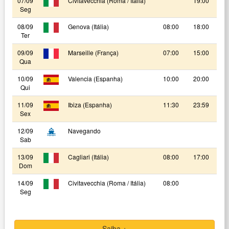
07/09
Civitavecchia (Roma / Itália)
19:00
Seg
08/09
Genova (Itália)
08:00
18:00
Ter
09/09
Marseille (França)
07:00
15:00
Qua
10/09
Valencia (Espanha)
10:00
20:00
Qui
11/09
Ibiza (Espanha)
11:30
23:59
Sex
12/09
Navegando
Sab
13/09
Cagliari (Itália)
08:00
17:00
Dom
14/09
Civitavecchia (Roma / Itália)
08:00
Seg
Saiba +