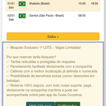
01/01
Ilhabela (Brasil)
10:00
18:00
Sex
02/01
Santos (São Paulo / Brasil)
08:00
Sab
Saiba +
✨ Bloqueio Exclusivo 1º LOTE – Vagas Limitadas!
Por que reservar tarifa bloqueio?
✅ Tarifas reduzidas e protegidas de reajustes
✅ Parcelamento facilitado diretamente com a companhia
✅ Cabines com a melhor localização já definida e numerada
✅ Possibilidade de benefícios extras (como: descontos em
bebidas)
✅ Reserva 100% segura, com todo nosso suporte, paga
diretamente na companhia marítima e pode ser
acompanhada online pelo app da Costa Cruzeiros
0800 778 4141
WhatsApp