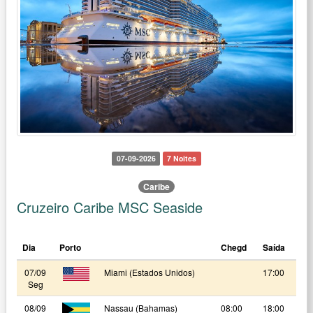
07-09-2026
7 Noites
Caribe
Cruzeiro Caribe MSC Seaside
Dia
Porto
Chegd
Saída
07/09
Miami (Estados Unidos)
17:00
Seg
08/09
Nassau (Bahamas)
08:00
18:00