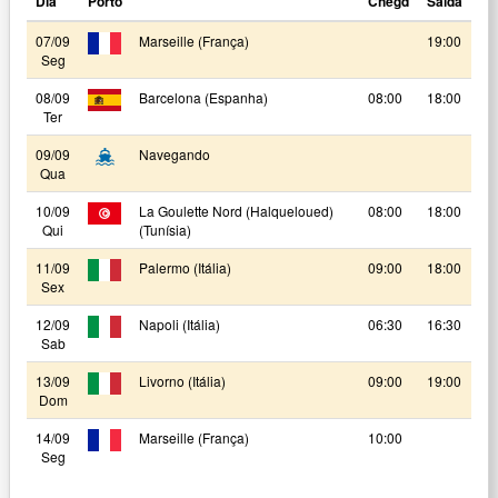
Dia
Porto
Chegd
Saída
07/09
Marseille (França)
19:00
Seg
08/09
Barcelona (Espanha)
08:00
18:00
Ter
09/09
Navegando
Qua
10/09
La Goulette Nord (Halqueloued)
08:00
18:00
Qui
(Tunísia)
11/09
Palermo (Itália)
09:00
18:00
Sex
12/09
Napoli (Itália)
06:30
16:30
Sab
13/09
Livorno (Itália)
09:00
19:00
Dom
14/09
Marseille (França)
10:00
Seg