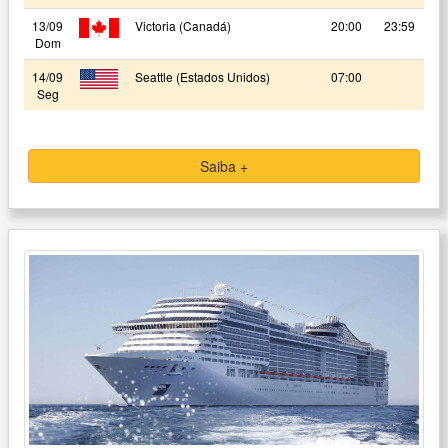
13/09
Victoria (Canadá)
20:00
23:59
Dom
14/09
Seattle (Estados Unidos)
07:00
Seg
Saiba +