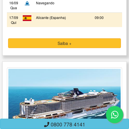
16/09
Navegando
Qua
17/09
Alicante (Espanha)
09:00
Qui
Saiba +
0800 778 4141