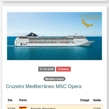
07-09-2026
10 Noites
Mediterrâneo
Cruzeiro Mediterrâneo MSC Opera
Dia
Porto
Chegd
Saída
07/09
Alicante (Espanha)
17:00