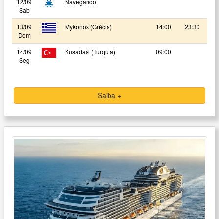
12/09
Navegando
Sab
13/09
Mykonos (Grécia)
14:00
23:30
Dom
14/09
Kusadasi (Turquia)
09:00
Seg
Saiba +