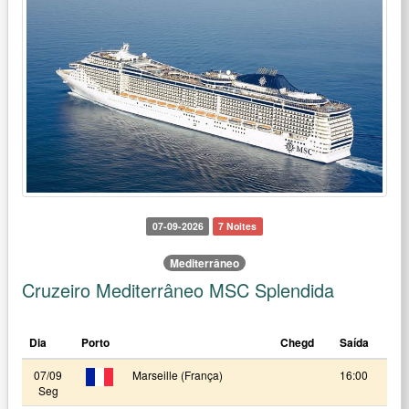
07-09-2026
7 Noites
Mediterrâneo
Cruzeiro Mediterrâneo MSC Splendida
Dia
Porto
Chegd
Saída
07/09
Marseille (França)
16:00
Seg