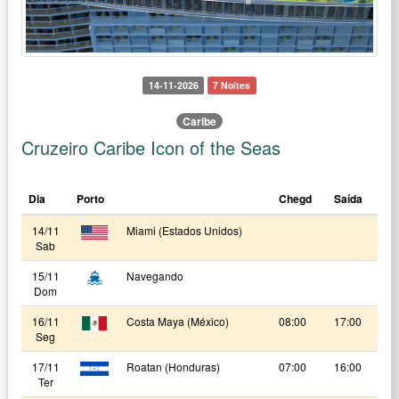
14-11-2026
7 Noites
Caribe
Cruzeiro Caribe Icon of the Seas
Dia
Porto
Chegd
Saída
14/11
Miami (Estados Unidos)
Sab
15/11
Navegando
Dom
16/11
Costa Maya (México)
08:00
17:00
Seg
17/11
Roatan (Honduras)
07:00
16:00
Ter