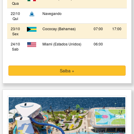
Qua
22/10
Navegando
Qui
23/10
Cococay (Bahamas)
07:00
17:00
Sex
24/10
Miami (Estados Unidos)
06:00
Sab
Saiba +