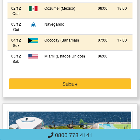
02/12
Cozumel (México)
08:00
18:00
Qua
03/12
Navegando
Qui
04/12
Cococay (Bahamas)
07:00
17:00
Sex
05/12
Miami (Estados Unidos)
06:00
Sab
Saiba +
0800 778 4141