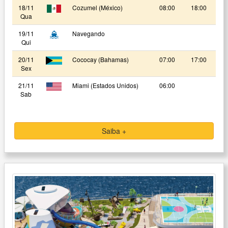
18/11
Cozumel (México)
08:00
18:00
Qua
19/11
Navegando
Qui
20/11
Cococay (Bahamas)
07:00
17:00
Sex
21/11
Miami (Estados Unidos)
06:00
Sab
Saiba +