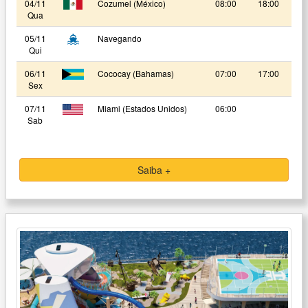
04/11
Cozumel (México)
08:00
18:00
Qua
05/11
Navegando
Qui
06/11
Cococay (Bahamas)
07:00
17:00
Sex
07/11
Miami (Estados Unidos)
06:00
Sab
Saiba +