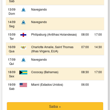
Sab
13/09
Navegando
Dom
14/09
Navegando
Seg
15/09
Philipsburg (Antilhas Holandesas)
08:00
17:00
Ter
16/09
Charlotte Amalie, Saint Thomas
07:00
14:30
Qua
(Ilhas Virgens, EUA)
17/09
Navegando
Qui
18/09
Cococay (Bahamas)
08:30
17:00
Sex
19/09
Miami (Estados Unidos)
06:00
Sab
Saiba +