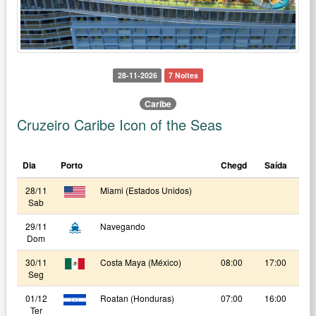
28-11-2026
7 Noites
Caribe
Cruzeiro Caribe Icon of the Seas
Dia
Porto
Chegd
Saída
28/11
Miami (Estados Unidos)
Sab
29/11
Navegando
Dom
30/11
Costa Maya (México)
08:00
17:00
Seg
01/12
Roatan (Honduras)
07:00
16:00
Ter