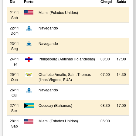
Dia
Porto
Chegd
Saída
21/11
Miami (Estados Unidos)
Sab
22/11
Navegando
Dom
23/11
Navegando
Seg
24/11
Philipsburg (Antilhas Holandesas)
08:00
17:00
Ter
25/11
Charlotte Amalie, Saint Thomas
07:00
14:30
Qua
(Ilhas Virgens, EUA)
26/11
Navegando
Qui
27/11
Cococay (Bahamas)
08:30
17:00
Sex
28/11
Miami (Estados Unidos)
06:00
Sab