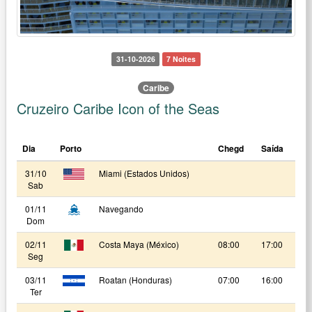
31-10-2026
7 Noites
Caribe
Cruzeiro Caribe Icon of the Seas
Dia
Porto
Chegd
Saída
31/10
Miami (Estados Unidos)
Sab
01/11
Navegando
Dom
02/11
Costa Maya (México)
08:00
17:00
Seg
03/11
Roatan (Honduras)
07:00
16:00
Ter