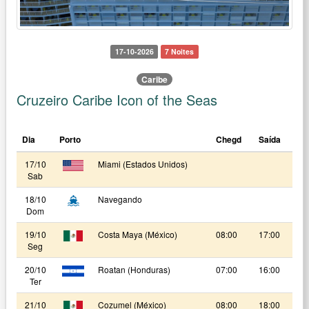
17-10-2026
7 Noites
Caribe
Cruzeiro Caribe Icon of the Seas
Dia
Porto
Chegd
Saída
17/10
Miami (Estados Unidos)
Sab
18/10
Navegando
Dom
19/10
Costa Maya (México)
08:00
17:00
Seg
20/10
Roatan (Honduras)
07:00
16:00
Ter
21/10
Cozumel (México)
08:00
18:00