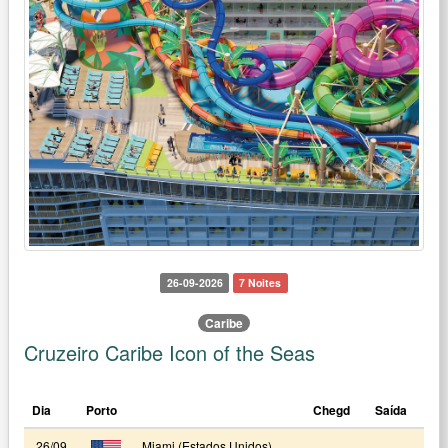
26-09-2026
7 Noites
Caribe
Cruzeiro Caribe Icon of the Seas
Dia
Porto
Chegd
Saída
26/09
Miami (Estados Unidos)