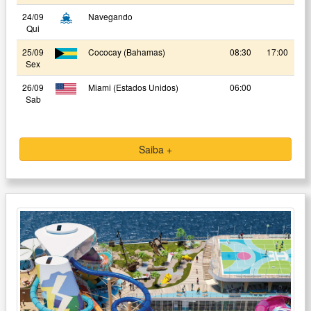
24/09
Navegando
Qui
25/09
Cococay (Bahamas)
08:30
17:00
Sex
26/09
Miami (Estados Unidos)
06:00
Sab
Saiba +