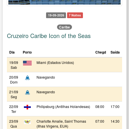
19-09-2026
7 Noites
Caribe
Cruzeiro Caribe Icon of the Seas
Dia
Porto
Chegd
Saída
19/09
Miami (Estados Unidos)
Sab
20/09
Navegando
Dom
21/09
Navegando
Seg
22/09
Philipsburg (Antilhas Holandesas)
08:00
17:00
Ter
23/09
Charlotte Amalie, Saint Thomas
07:00
14:30
Qua
(Ilhas Virgens, EUA)