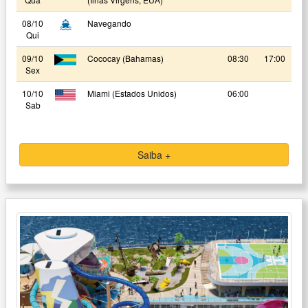
08/10
Navegando
Qui
09/10
Cococay (Bahamas)
08:30
17:00
Sex
10/10
Miami (Estados Unidos)
06:00
Sab
Saiba +