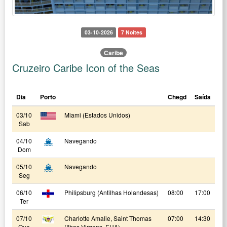
03-10-2026
7 Noites
Caribe
Cruzeiro Caribe Icon of the Seas
Dia
Porto
Chegd
Saída
03/10
Miami (Estados Unidos)
Sab
04/10
Navegando
Dom
05/10
Navegando
Seg
06/10
Philipsburg (Antilhas Holandesas)
08:00
17:00
Ter
07/10
Charlotte Amalie, Saint Thomas
07:00
14:30
Qua
(Ilhas Virgens, EUA)