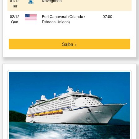
01/12
Navegando
Ter
02/12
Port Canaveral (Orlando /
07:00
Qua
Estados Unidos)
Saiba +