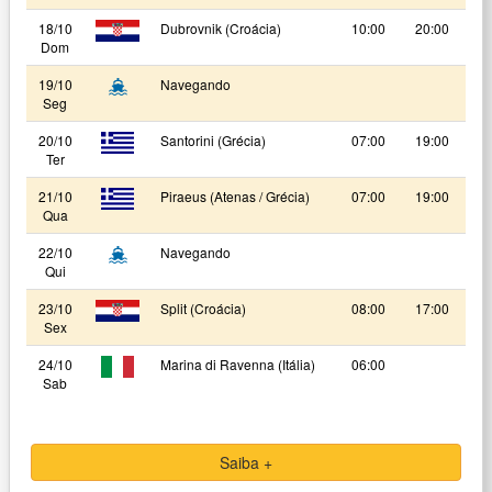
18/10
Dubrovnik (Croácia)
10:00
20:00
Dom
19/10
Navegando
Seg
20/10
Santorini (Grécia)
07:00
19:00
Ter
21/10
Piraeus (Atenas / Grécia)
07:00
19:00
Qua
22/10
Navegando
Qui
23/10
Split (Croácia)
08:00
17:00
Sex
24/10
Marina di Ravenna (Itália)
06:00
Sab
Saiba +