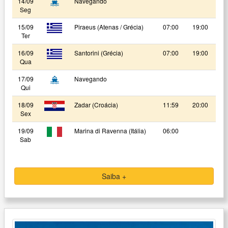
14/09
Navegando
Seg
15/09
Piraeus (Atenas / Grécia)
07:00
19:00
Ter
16/09
Santorini (Grécia)
07:00
19:00
Qua
17/09
Navegando
Qui
18/09
Zadar (Croácia)
11:59
20:00
Sex
19/09
Marina di Ravenna (Itália)
06:00
Sab
Saiba +