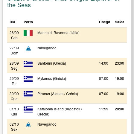
the Seas
Dia
Porto
Chegd
Saída
26/09
Marina di Ravenna (Itália)
Sab
27/09
Navegando
Dom
28/09
Santorini (Grécia)
14:00
23:00
Seg
29/09
Mykonos (Grécia)
07:00
19:00
Ter
30/09
Piraeus (Atenas / Grécia)
07:00
19:00
Qua
01/10
Kefalonia Island (Argostoli /
11:59
20:00
Qui
Grécia)
02/10
Navegando
Sex