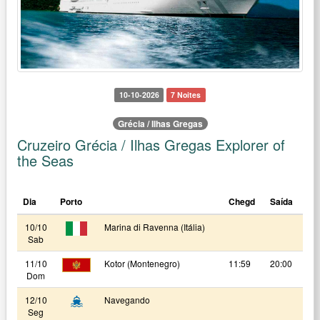
10-10-2026
7 Noites
Grécia / Ilhas Gregas
Cruzeiro Grécia / Ilhas Gregas Explorer of
the Seas
Dia
Porto
Chegd
Saída
10/10
Marina di Ravenna (Itália)
Sab
11/10
Kotor (Montenegro)
11:59
20:00
Dom
12/10
Navegando
Seg