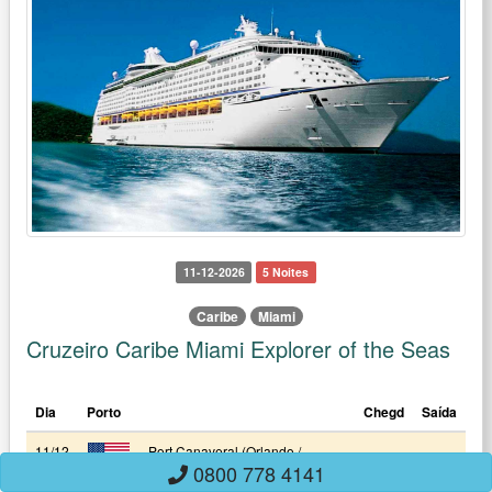
11-12-2026
5 Noites
Caribe
Miami
Cruzeiro Caribe Miami Explorer of the Seas
Dia
Porto
Chegd
Saída
11/12
Port Canaveral (Orlando /
0800 778 4141
Sex
Estados Unidos)