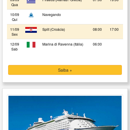
Qua
10/09
Navegando
Qui
11/09
Split (Croácia)
08:00
17:00
Sex
12/09
Marina di Ravenna (Itália)
06:00
Sab
Saiba +