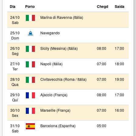
Dia
Porto
Chegd
Saída
24/10
Marina di Ravenna (Itália)
Sab
25/10
Navegando
Dom
26/10
Sicily (Messina) (Itália)
08:00
17:00
Seg
27/10
Napoli (Itália)
07:00
18:00
Ter
28/10
Civitavecchia (Roma / Itália)
07:00
19:00
Qua
29/10
Ajaccio (França)
08:00
17:00
Qui
30/10
Marseille (França)
07:00
16:00
Sex
31/10
Barcelona (Espanha)
05:00
Sab