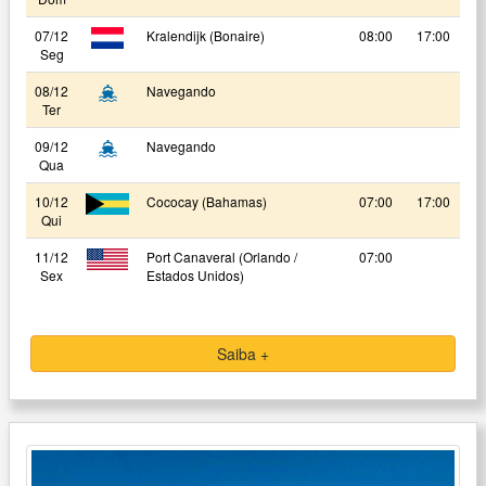
07/12
Kralendijk (Bonaire)
08:00
17:00
Seg
08/12
Navegando
Ter
09/12
Navegando
Qua
10/12
Cococay (Bahamas)
07:00
17:00
Qui
11/12
Port Canaveral (Orlando /
07:00
Sex
Estados Unidos)
Saiba +