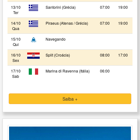
13/10
Santorini (Grécia)
07:00
19:00
Ter
14/10
Piraeus (Atenas / Grécia)
07:00
19:00
Qua
15/10
Navegando
Qui
16/10
Split (Croácia)
08:00
17:00
Sex
17/10
Marina di Ravenna (Itália)
06:00
Sab
Saiba +