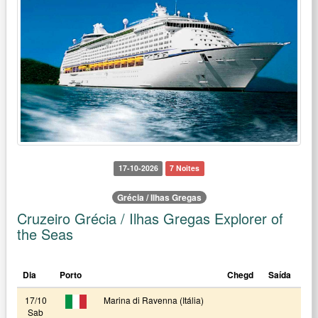
17-10-2026
7 Noites
Grécia / Ilhas Gregas
Cruzeiro Grécia / Ilhas Gregas Explorer of
the Seas
Dia
Porto
Chegd
Saída
17/10
Marina di Ravenna (Itália)
Sab