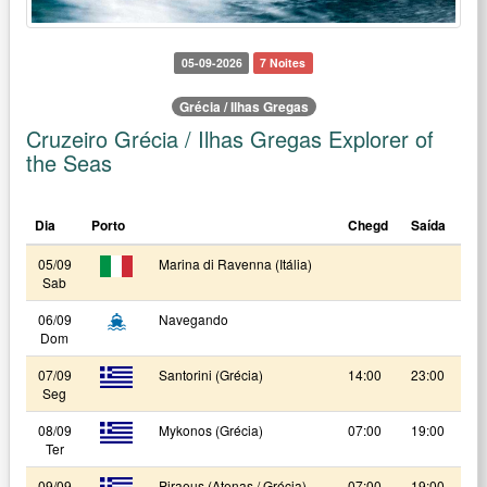
05-09-2026
7 Noites
Grécia / Ilhas Gregas
Cruzeiro Grécia / Ilhas Gregas Explorer of
the Seas
Dia
Porto
Chegd
Saída
05/09
Marina di Ravenna (Itália)
Sab
06/09
Navegando
Dom
07/09
Santorini (Grécia)
14:00
23:00
Seg
08/09
Mykonos (Grécia)
07:00
19:00
Ter
09/09
Piraeus (Atenas / Grécia)
07:00
19:00