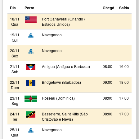
Dia
Porto
Chegd
Saída
18/11
Port Canaveral (Orlando /
Qua
Estados Unidos)
19/11
Navegando
Qui
20/11
Navegando
Sex
21/11
Antigua (Antígua e Barbuda)
08:00
16:00
Sab
22/11
Bridgetown (Barbados)
09:00
18:00
Dom
23/11
Roseau (Domínica)
08:00
17:00
Seg
24/11
Basseterre, Saint Kitts (São
08:00
17:00
Ter
Cristóvão e Nevis)
25/11
Navegando
Qua