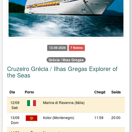
12-09-2026
7 Noites
Grécia / Ilhas Gregas
Cruzeiro Grécia / Ilhas Gregas Explorer of
the Seas
Dia
Porto
Chegd
Saída
12/09
Marina di Ravenna (Itália)
Sab
13/09
Kotor (Montenegro)
11:59
20:00
Dom