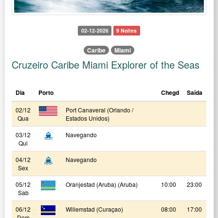
02-12-2026
9 Noites
Caribe
Miami
Cruzeiro Caribe Miami Explorer of the Seas
Dia
Porto
Chegd
Saída
02/12
Port Canaveral (Orlando /
Qua
Estados Unidos)
03/12
Navegando
Qui
04/12
Navegando
Sex
05/12
Oranjestad (Aruba) (Aruba)
10:00
23:00
Sab
06/12
Willemstad (Curaçao)
08:00
17:00
Dom