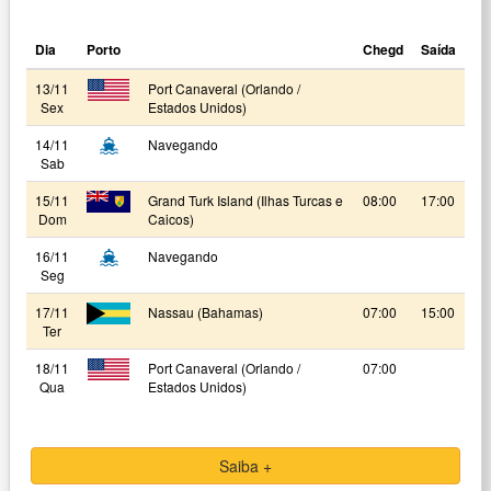
Dia
Porto
Chegd
Saída
13/11
Port Canaveral (Orlando /
Sex
Estados Unidos)
14/11
Navegando
Sab
15/11
Grand Turk Island (Ilhas Turcas e
08:00
17:00
Dom
Caicos)
16/11
Navegando
Seg
17/11
Nassau (Bahamas)
07:00
15:00
Ter
18/11
Port Canaveral (Orlando /
07:00
Qua
Estados Unidos)
Saiba +