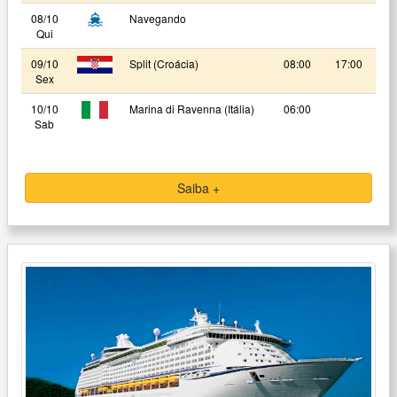
08/10
Navegando
Qui
09/10
Split (Croácia)
08:00
17:00
Sex
10/10
Marina di Ravenna (Itália)
06:00
Sab
Saiba +