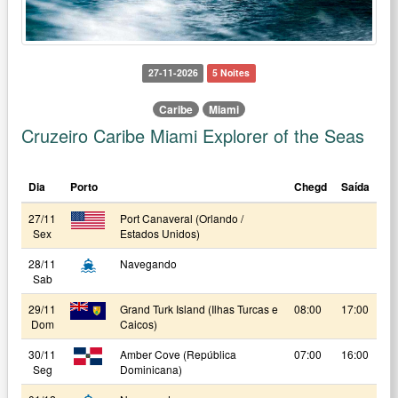
27-11-2026
5 Noites
Caribe
Miami
Cruzeiro Caribe Miami Explorer of the Seas
Dia
Porto
Chegd
Saída
27/11
Port Canaveral (Orlando /
Sex
Estados Unidos)
28/11
Navegando
Sab
29/11
Grand Turk Island (Ilhas Turcas e
08:00
17:00
Dom
Caicos)
30/11
Amber Cove (República
07:00
16:00
Seg
Dominicana)