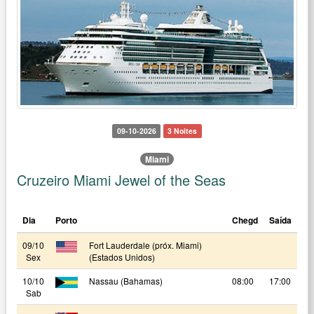
09-10-2026
3 Noites
Miami
Cruzeiro Miami Jewel of the Seas
Dia
Porto
Chegd
Saída
09/10
Fort Lauderdale (próx. Miami)
Sex
(Estados Unidos)
10/10
Nassau (Bahamas)
08:00
17:00
Sab