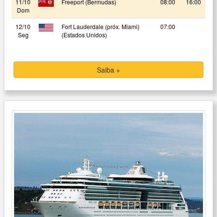
11/10
Freeport (Bermudas)
08:00
16:00
Dom
12/10
Fort Lauderdale (próx. Miami)
07:00
Seg
(Estados Unidos)
Saiba +