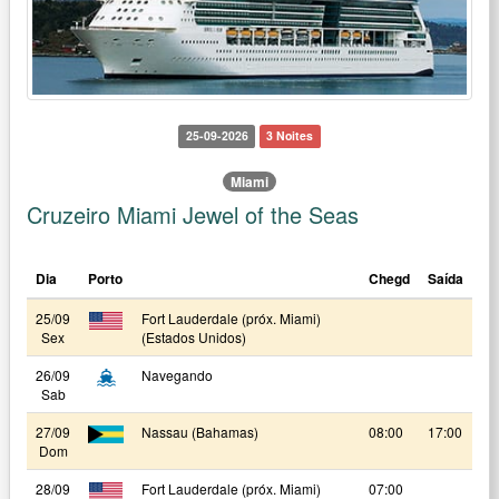
25-09-2026
3 Noites
Miami
Cruzeiro Miami Jewel of the Seas
Dia
Porto
Chegd
Saída
25/09
Fort Lauderdale (próx. Miami)
Sex
(Estados Unidos)
26/09
Navegando
Sab
27/09
Nassau (Bahamas)
08:00
17:00
Dom
28/09
Fort Lauderdale (próx. Miami)
07:00