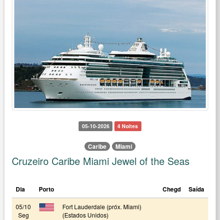
05-10-2026
4 Noites
Caribe
Miami
Cruzeiro Caribe Miami Jewel of the Seas
Dia
Porto
Chegd
Saída
05/10
Fort Lauderdale (próx. Miami)
Seg
(Estados Unidos)