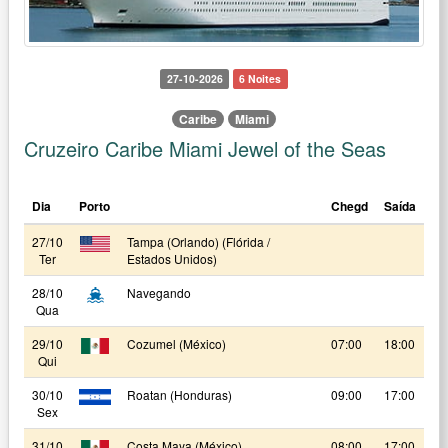
27-10-2026
6 Noites
Caribe
Miami
Cruzeiro Caribe Miami Jewel of the Seas
Dia
Porto
Chegd
Saída
27/10
Tampa (Orlando) (Flórida /
Ter
Estados Unidos)
28/10
Navegando
Qua
29/10
Cozumel (México)
07:00
18:00
Qui
30/10
Roatan (Honduras)
09:00
17:00
Sex
31/10
Costa Maya (México)
08:00
17:00