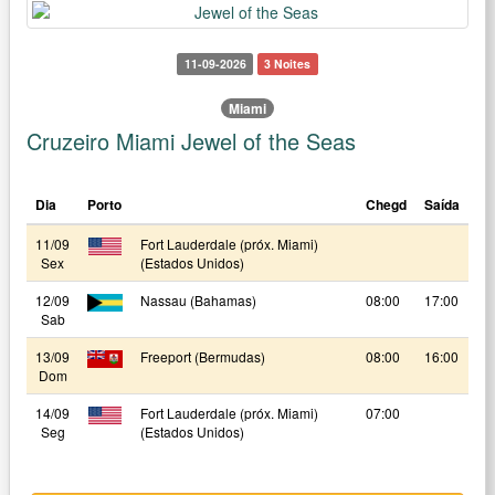
11-09-2026
3 Noites
Miami
Cruzeiro Miami Jewel of the Seas
Dia
Porto
Chegd
Saída
11/09
Fort Lauderdale (próx. Miami)
Sex
(Estados Unidos)
12/09
Nassau (Bahamas)
08:00
17:00
Sab
13/09
Freeport (Bermudas)
08:00
16:00
Dom
14/09
Fort Lauderdale (próx. Miami)
07:00
Seg
(Estados Unidos)