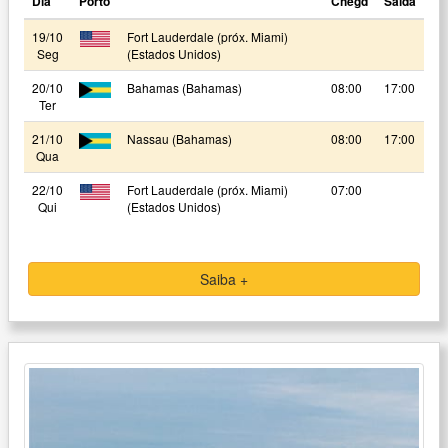
Dia
Porto
Chegd
Saída
19/10
Fort Lauderdale (próx. Miami)
Seg
(Estados Unidos)
20/10
Bahamas (Bahamas)
08:00
17:00
Ter
21/10
Nassau (Bahamas)
08:00
17:00
Qua
22/10
Fort Lauderdale (próx. Miami)
07:00
Qui
(Estados Unidos)
Saiba +