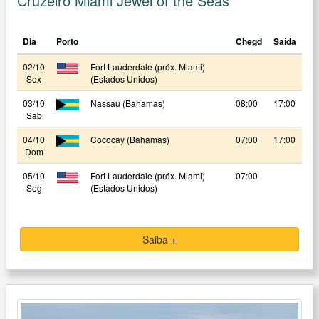
Cruzeiro Miami Jewel of the Seas
Dia
Porto
Chegd
Saída
02/10
Fort Lauderdale (próx. Miami)
Sex
(Estados Unidos)
03/10
Nassau (Bahamas)
08:00
17:00
Sab
04/10
Cococay (Bahamas)
07:00
17:00
Dom
05/10
Fort Lauderdale (próx. Miami)
07:00
Seg
(Estados Unidos)
Saiba +