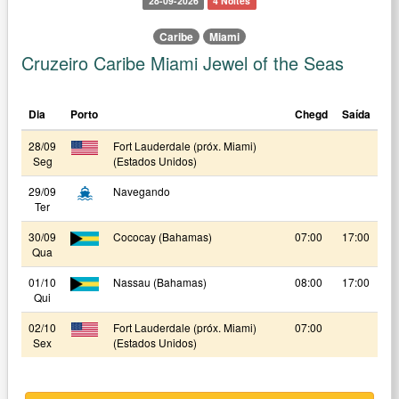
28-09-2026
4 Noites
Caribe
Miami
Cruzeiro Caribe Miami Jewel of the Seas
Dia
Porto
Chegd
Saída
28/09
Fort Lauderdale (próx. Miami)
Seg
(Estados Unidos)
29/09
Navegando
Ter
30/09
Cococay (Bahamas)
07:00
17:00
Qua
01/10
Nassau (Bahamas)
08:00
17:00
Qui
02/10
Fort Lauderdale (próx. Miami)
07:00
Sex
(Estados Unidos)