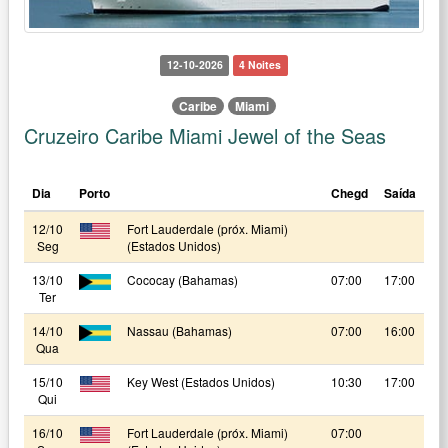
12-10-2026
4 Noites
Caribe
Miami
Cruzeiro Caribe Miami Jewel of the Seas
Dia
Porto
Chegd
Saída
12/10
Fort Lauderdale (próx. Miami)
Seg
(Estados Unidos)
13/10
Cococay (Bahamas)
07:00
17:00
Ter
14/10
Nassau (Bahamas)
07:00
16:00
Qua
15/10
Key West (Estados Unidos)
10:30
17:00
Qui
16/10
Fort Lauderdale (próx. Miami)
07:00