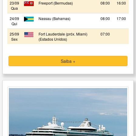
23/09
Freeport (Bermudas)
08:00
16:00
Qua
24/09
Nassau (Bahamas)
08:00
17:00
Qui
25/09
Fort Lauderdale (próx. Miami)
07:00
Sex
(Estados Unidos)
Saiba +