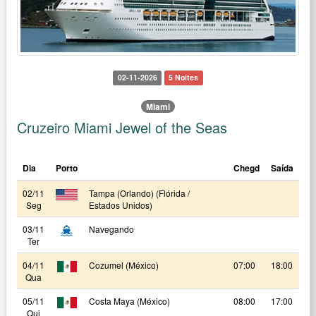
02-11-2026
5 Noites
Miami
Cruzeiro Miami Jewel of the Seas
Dia
Porto
Chegd
Saída
02/11
Tampa (Orlando) (Flórida /
Seg
Estados Unidos)
03/11
Navegando
Ter
04/11
Cozumel (México)
07:00
18:00
Qua
05/11
Costa Maya (México)
08:00
17:00
Qui