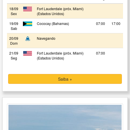
18/09
Fort Lauderdale (próx. Miami)
Sex
(Estados Unidos)
19/09
Cococay (Bahamas)
07:00
17:00
Sab
20/09
Navegando
Dom
21/09
Fort Lauderdale (próx. Miami)
07:00
Seg
(Estados Unidos)
Saiba +