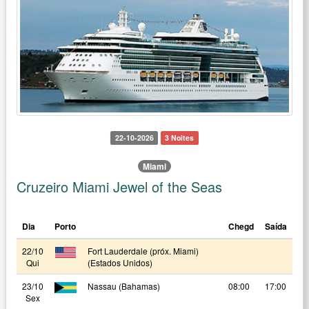
22-10-2026
3 Noites
Miami
Cruzeiro Miami Jewel of the Seas
Dia
Porto
Chegd
Saída
22/10
Fort Lauderdale (próx. Miami)
Qui
(Estados Unidos)
23/10
Nassau (Bahamas)
08:00
17:00
Sex