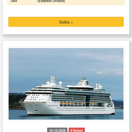
Sex
(Estados Unidos)
Saiba +
16-10-2026
3 Noites