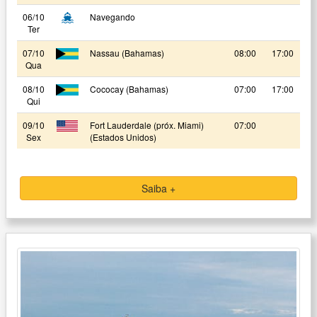
06/10
Navegando
Ter
07/10
Nassau (Bahamas)
08:00
17:00
Qua
08/10
Cococay (Bahamas)
07:00
17:00
Qui
09/10
Fort Lauderdale (próx. Miami)
07:00
Sex
(Estados Unidos)
Saiba +