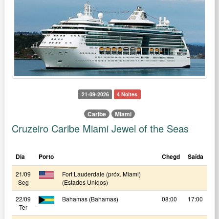
21-09-2026
4 Noites
Caribe
Miami
Cruzeiro Caribe Miami Jewel of the Seas
Dia
Porto
Chegd
Saída
21/09
Fort Lauderdale (próx. Miami)
Seg
(Estados Unidos)
22/09
Bahamas (Bahamas)
08:00
17:00
Ter