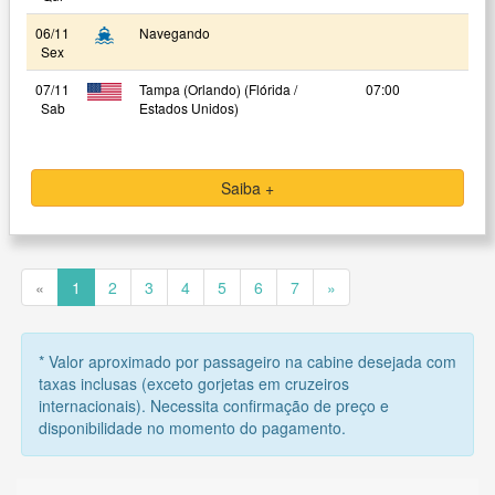
06/11
Navegando
Sex
07/11
Tampa (Orlando) (Flórida /
07:00
Sab
Estados Unidos)
Saiba +
«
1
2
3
4
5
6
7
»
* Valor aproximado por passageiro na cabine desejada com
taxas inclusas (exceto gorjetas em cruzeiros
internacionais). Necessita confirmação de preço e
disponibilidade no momento do pagamento.