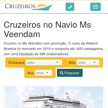
Ir ao conteúdo
Toggle
navigati
Cruzeiros no Navio Ms
Veendam
Cruzeiro no Ms Veendam com promoção. O navio da Holland
America foi renovado em 2016 e comporta até 1620 passageiros,
com uma tripulação de 588 colaboradores.
Embarque:
Mês:
Ano:
Pesquisar