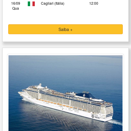
16/09
Cagliari (Itália)
12:00
Qua
Saiba +