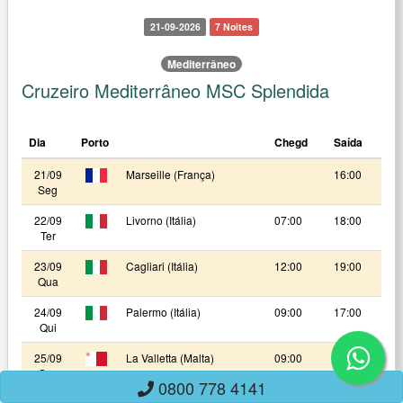
21-09-2026
7 Noites
Mediterrâneo
Cruzeiro Mediterrâneo MSC Splendida
Dia
Porto
Chegd
Saída
21/09
Marseille (França)
16:00
Seg
22/09
Livorno (Itália)
07:00
18:00
Ter
23/09
Cagliari (Itália)
12:00
19:00
Qua
24/09
Palermo (Itália)
09:00
17:00
Qui
25/09
La Valletta (Malta)
09:00
17:00
Sex
0800 778 4141