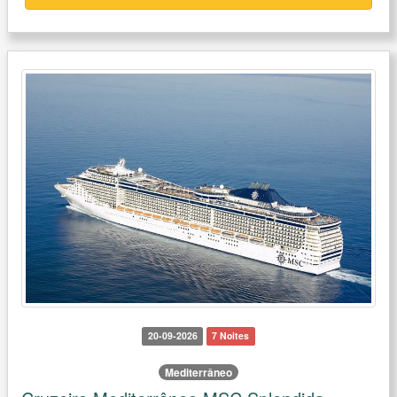
20-09-2026
7 Noites
Mediterrâneo