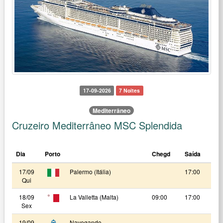
17-09-2026
7 Noites
Mediterrâneo
Cruzeiro Mediterrâneo MSC Splendida
Dia
Porto
Chegd
Saída
17/09
Palermo (Itália)
17:00
Qui
18/09
La Valletta (Malta)
09:00
17:00
Sex
19/09
Navegando