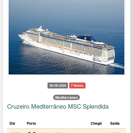
08-09-2026
7 Noites
Mediterrâneo
Cruzeiro Mediterrâneo MSC Splendida
Dia
Porto
Chegd
Saída