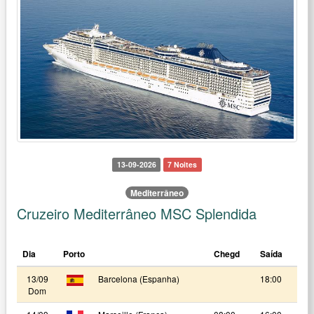
13-09-2026
7 Noites
Mediterrâneo
Cruzeiro Mediterrâneo MSC Splendida
Dia
Porto
Chegd
Saída
13/09
Barcelona (Espanha)
18:00
Dom