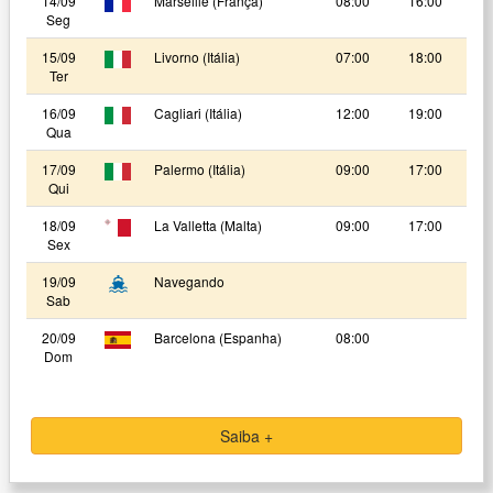
14/09
Marseille (França)
08:00
16:00
Seg
15/09
Livorno (Itália)
07:00
18:00
Ter
16/09
Cagliari (Itália)
12:00
19:00
Qua
17/09
Palermo (Itália)
09:00
17:00
Qui
18/09
La Valletta (Malta)
09:00
17:00
Sex
19/09
Navegando
Sab
20/09
Barcelona (Espanha)
08:00
Dom
Saiba +