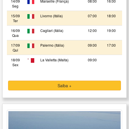
14/09
Marseille (França)
08:00
16:00
Seg
15/09
Livorno (Itália)
07:00
18:00
Ter
16/09
Cagliari (Itália)
12:00
19:00
Qua
17/09
Palermo (Itália)
09:00
17:00
Qui
18/09
La Valletta (Malta)
09:00
Sex
Saiba +