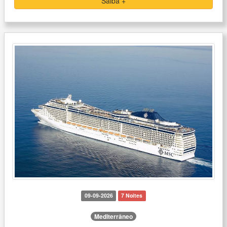
Saiba +
09-09-2026
7 Noites
Mediterrâneo