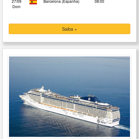
27/09
Barcelona (Espanha)
08:00
Dom
Saiba +