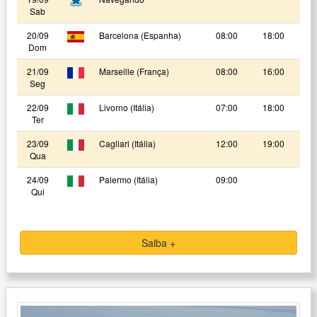
Sab
20/09
Barcelona (Espanha)
08:00
18:00
Dom
21/09
Marseille (França)
08:00
16:00
Seg
22/09
Livorno (Itália)
07:00
18:00
Ter
23/09
Cagliari (Itália)
12:00
19:00
Qua
24/09
Palermo (Itália)
09:00
Qui
Saiba +