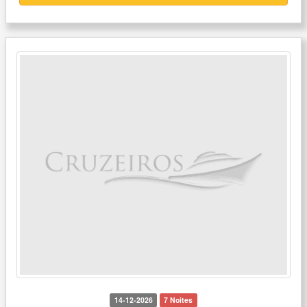
14-12-2026
7 Noites