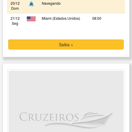
20/12
Navegando
Dom
21/12
Miami (Estados Unidos)
08:00
Seg
Saiba +