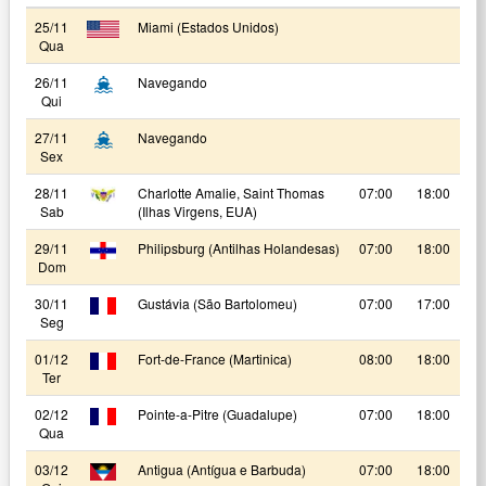
25/11
Miami (Estados Unidos)
Qua
26/11
Navegando
Qui
27/11
Navegando
Sex
28/11
Charlotte Amalie, Saint Thomas
07:00
18:00
Sab
(Ilhas Virgens, EUA)
29/11
Philipsburg (Antilhas Holandesas)
07:00
18:00
Dom
30/11
Gustávia (São Bartolomeu)
07:00
17:00
Seg
01/12
Fort-de-France (Martinica)
08:00
18:00
Ter
02/12
Pointe-a-Pitre (Guadalupe)
07:00
18:00
Qua
03/12
Antigua (Antígua e Barbuda)
07:00
18:00