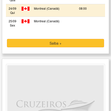
24/09
Montreal (Canadá)
08:00
Qui
25/09
Montreal (Canadá)
Sex
Saiba +