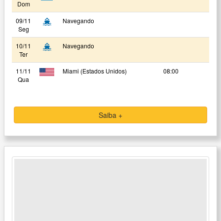
Dom
09/11
Navegando
Seg
10/11
Navegando
Ter
11/11
Miami (Estados Unidos)
08:00
Qua
Saiba +