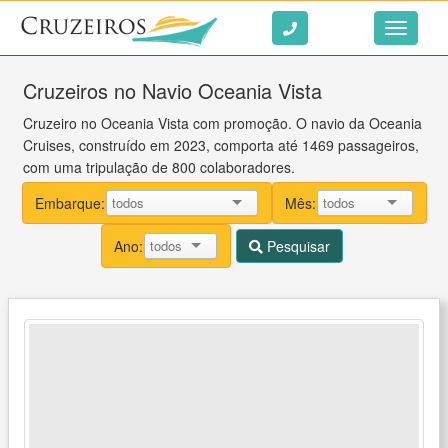
Ir ao conteúdo
Toggle
navigati
Cruzeiros no Navio Oceania Vista
Cruzeiro no Oceania Vista com promoção. O navio da Oceania
Cruises, construído em 2023, comporta até 1469 passageiros,
com uma tripulação de 800 colaboradores.
Embarque:
Mês:
Ano:
Pesquisar