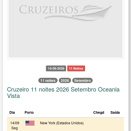
14-09-2026
11 Noites
11 noites
2026
Setembro
Cruzeiro 11 noites 2026 Setembro Oceania
Vista
Dia
Porto
Chegd
Saída
14/09
New York (Estados Unidos)
Seg