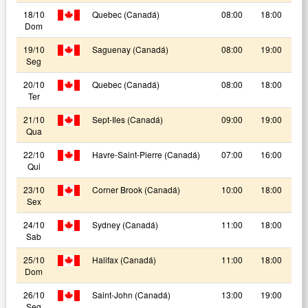
18/10
Quebec (Canadá)
08:00
18:00
Dom
19/10
Saguenay (Canadá)
08:00
19:00
Seg
20/10
Quebec (Canadá)
08:00
18:00
Ter
21/10
Sept-Iles (Canadá)
09:00
19:00
Qua
22/10
Havre-Saint-Pierre (Canadá)
07:00
16:00
Qui
23/10
Corner Brook (Canadá)
10:00
18:00
Sex
24/10
Sydney (Canadá)
11:00
18:00
Sab
25/10
Halifax (Canadá)
11:00
18:00
Dom
26/10
Saint-John (Canadá)
13:00
19:00
Seg