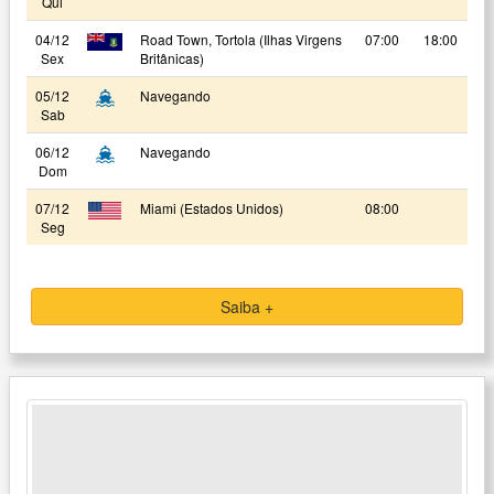
Qui
04/12
Road Town, Tortola (Ilhas Virgens
07:00
18:00
Sex
Britânicas)
05/12
Navegando
Sab
06/12
Navegando
Dom
07/12
Miami (Estados Unidos)
08:00
Seg
Saiba +