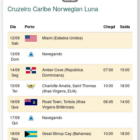
Cruzeiro Caribe Norwegian Luna
Dia
Porto
Chegd
Saída
12/09
Miami (Estados Unidos)
Sab
13/09
Navegando
Dom
14/09
Amber Cove (República
07:00
15:00
Seg
Dominicana)
15/09
Charlotte Amalie, Saint Thomas
10:00
18:00
Ter
(Ilhas Virgens, EUA)
16/09
Road Town, Tortola (Ilhas
06:45
14:00
Qua
Virgens Britânicas)
17/09
Navegando
Qui
18/09
Great Stirrup Cay (Bahamas)
10:00
18:00
Sex