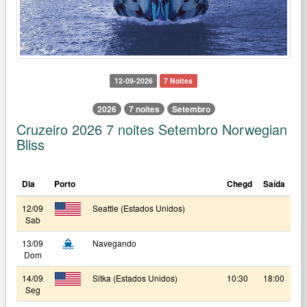
12-09-2026
7 Noites
2026
7 noites
Setembro
Cruzeiro 2026 7 noites Setembro Norwegian
Bliss
Dia
Porto
Chegd
Saída
12/09
Seattle (Estados Unidos)
Sab
13/09
Navegando
Dom
14/09
Sitka (Estados Unidos)
10:30
18:00
Seg