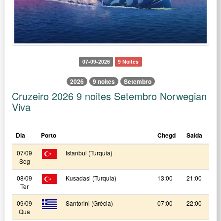
07-09-2026
9 Noites
2026
9 noites
Setembro
Cruzeiro 2026 9 noites Setembro Norwegian
Viva
Dia
Porto
Chegd
Saída
07/09
Istanbul (Turquia)
Seg
08/09
Kusadasi (Turquia)
13:00
21:00
Ter
09/09
Santorini (Grécia)
07:00
22:00
Qua