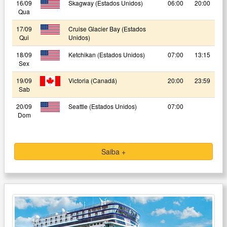
16/09
Skagway (Estados Unidos)
06:00
20:00
Qua
17/09
Cruise Glacier Bay (Estados
Qui
Unidos)
18/09
Ketchikan (Estados Unidos)
07:00
13:15
Sex
19/09
Victoria (Canadá)
20:00
23:59
Sab
20/09
Seattle (Estados Unidos)
07:00
Dom
Saiba +