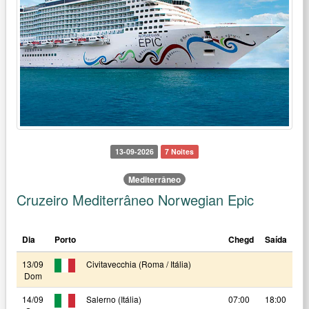
13-09-2026
7 Noites
Mediterrâneo
Cruzeiro Mediterrâneo Norwegian Epic
Dia
Porto
Chegd
Saída
13/09
Civitavecchia (Roma / Itália)
Dom
14/09
Salerno (Itália)
07:00
18:00