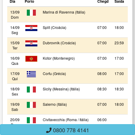
Dia
Porto
Chegd
Saída
13/09
Marina di Ravenna (Itália)
Dom
14/09
Split (Croácia)
07:00
18:00
Seg
15/09
Dubrovnik (Croácia)
07:00
23:59
Ter
16/09
Kotor (Montenegro)
07:00
17:00
Qua
17/09
Corfu (Grécia)
08:00
17:00
Qui
18/09
Sicily (Messina) (Itália)
08:30
18:30
Sex
19/09
Salerno (Itália)
07:00
18:00
Sab
20/09
Civitavecchia (Roma / Itália)
06:00
Dom
0800 778 4141