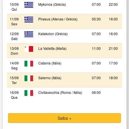
10/09
Mykonos (Grécia)
07:00
22:00
Qui
11/09
Piraeus (Atenas / Grécia)
05:30
16:00
Sex
12/09
Katakolon (Grécia)
07:00
16:00
Sab
13/09
La Valletta (Malta)
11:00
21:00
Dom
14/09
Catania (Itália)
07:00
17:00
Seg
15/09
Salerno (Itália)
07:00
18:00
Ter
16/09
Civitavecchia (Roma / Itália)
06:00
Qua
Saiba +