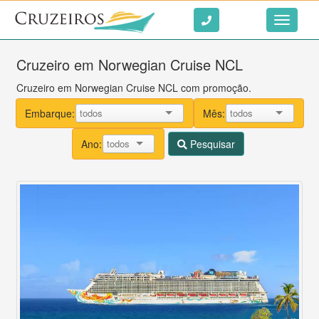
Ir ao conteúdo
Toggle
navigati
Cruzeiro em Norwegian Cruise NCL
Cruzeiro em Norwegian Cruise NCL com promoção.
Embarque:
Mês:
Ano:
Pesquisar