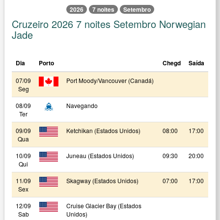
2026
7 noites
Setembro
Cruzeiro 2026 7 noites Setembro Norwegian
Jade
Dia
Porto
Chegd
Saída
07/09
Port Moody/Vancouver (Canadá)
Seg
08/09
Navegando
Ter
09/09
Ketchikan (Estados Unidos)
08:00
17:00
Qua
10/09
Juneau (Estados Unidos)
09:30
20:00
Qui
11/09
Skagway (Estados Unidos)
07:00
17:00
Sex
12/09
Cruise Glacier Bay (Estados
Sab
Unidos)