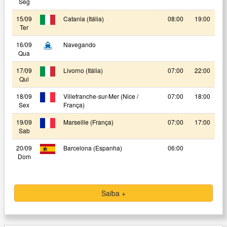
Seg
15/09
Catania (Itália)
08:00
19:00
Ter
16/09
Navegando
Qua
17/09
Livorno (Itália)
07:00
22:00
Qui
18/09
Villefranche-sur-Mer (Nice /
07:00
18:00
Sex
França)
19/09
Marseille (França)
07:00
17:00
Sab
20/09
Barcelona (Espanha)
06:00
Dom
Saiba +