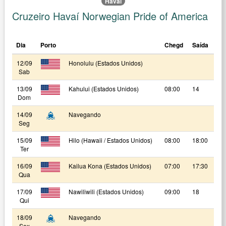
Havaí
Cruzeiro Havaí Norwegian Pride of America
Dia
Porto
Chegd
Saída
12/09
Honolulu (Estados Unidos)
Sab
13/09
Kahului (Estados Unidos)
08:00
14
Dom
14/09
Navegando
Seg
15/09
Hilo (Hawaii / Estados Unidos)
08:00
18:00
Ter
16/09
Kailua Kona (Estados Unidos)
07:00
17:30
Qua
17/09
Nawiliwili (Estados Unidos)
09:00
18
Qui
18/09
Navegando
Sex