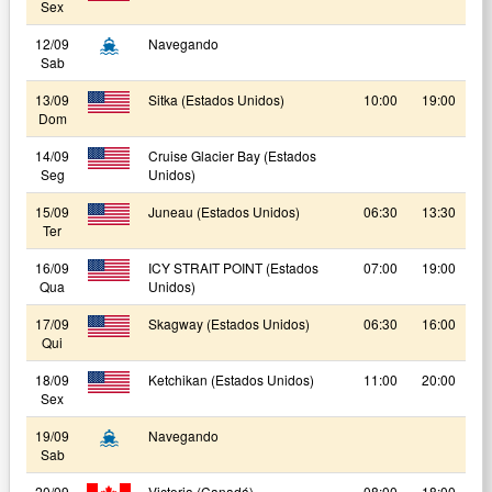
Sex
12/09
Navegando
Sab
13/09
Sitka (Estados Unidos)
10:00
19:00
Dom
14/09
Cruise Glacier Bay (Estados
Seg
Unidos)
15/09
Juneau (Estados Unidos)
06:30
13:30
Ter
16/09
ICY STRAIT POINT (Estados
07:00
19:00
Qua
Unidos)
17/09
Skagway (Estados Unidos)
06:30
16:00
Qui
18/09
Ketchikan (Estados Unidos)
11:00
20:00
Sex
19/09
Navegando
Sab
20/09
Victoria (Canadá)
08:00
18:00