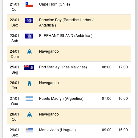
21/01
Cape Horn (Chile)
Qui
22/01
Paradise Bay (Paradise Harbor /
Sex
Antártica )
23/01
ELEPHANT ISLAND (Antártica )
Sab
24/01
Navegando
Dom
25/01
Port Stanley (Ilhas Malvinas)
08:00
17:00
Seg
26/01
Navegando
Ter
27/01
Puerto Madryn (Argentina)
07:00
16:00
Qua
28/01
Navegando
Qui
29/01
Montevideo (Uruguai)
09:00
16:00
Sex