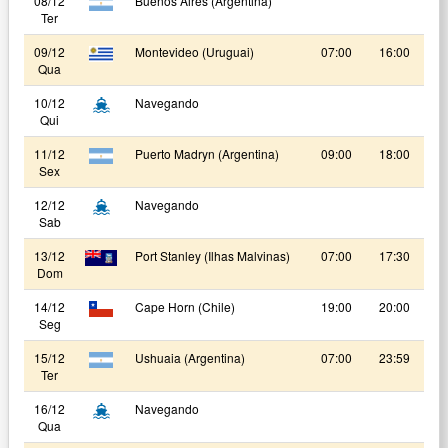
08/12
Buenos Aires (Argentina)
Ter
09/12
Montevideo (Uruguai)
07:00
16:00
Qua
10/12
Navegando
Qui
11/12
Puerto Madryn (Argentina)
09:00
18:00
Sex
12/12
Navegando
Sab
13/12
Port Stanley (Ilhas Malvinas)
07:00
17:30
Dom
14/12
Cape Horn (Chile)
19:00
20:00
Seg
15/12
Ushuaia (Argentina)
07:00
23:59
Ter
16/12
Navegando
Qua