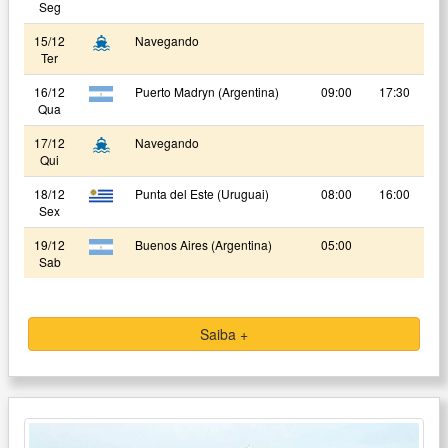
Seg
15/12
Navegando
Ter
16/12
Puerto Madryn (Argentina)
09:00
17:30
Qua
17/12
Navegando
Qui
18/12
Punta del Este (Uruguai)
08:00
16:00
Sex
19/12
Buenos Aires (Argentina)
05:00
Sab
Saiba +