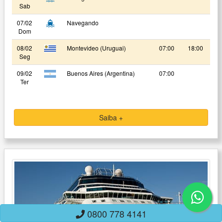
Sab
07/02
Navegando
Dom
08/02
Montevideo (Uruguai)
07:00
18:00
Seg
09/02
Buenos Aires (Argentina)
07:00
Ter
Saiba +
0800 778 4141