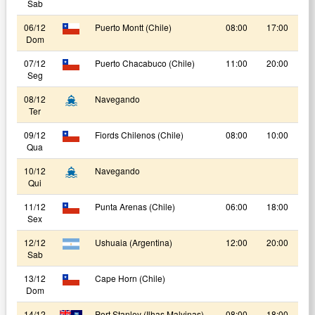
Sab
06/12
Puerto Montt (Chile)
08:00
17:00
Dom
07/12
Puerto Chacabuco (Chile)
11:00
20:00
Seg
08/12
Navegando
Ter
09/12
Fiords Chilenos (Chile)
08:00
10:00
Qua
10/12
Navegando
Qui
11/12
Punta Arenas (Chile)
06:00
18:00
Sex
12/12
Ushuaia (Argentina)
12:00
20:00
Sab
13/12
Cape Horn (Chile)
Dom
14/12
Port Stanley (Ilhas Malvinas)
08:00
18:00