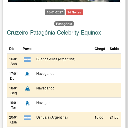
16-01-2027
14 Noites
Patagônia
Cruzeiro Patagônia Celebrity Equinox
Dia
Porto
Chegd
Saída
16/01
Buenos Aires (Argentina)
Sab
17/01
Navegando
Dom
18/01
Navegando
Seg
19/01
Navegando
Ter
20/01
Ushuaia (Argentina)
10:00
21:00
Qua