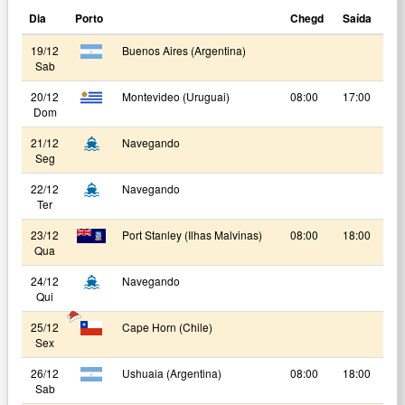
Dia
Porto
Chegd
Saída
19/12
Buenos Aires (Argentina)
Sab
20/12
Montevideo (Uruguai)
08:00
17:00
Dom
21/12
Navegando
Seg
22/12
Navegando
Ter
23/12
Port Stanley (Ilhas Malvinas)
08:00
18:00
Qua
24/12
Navegando
Qui
25/12
Cape Horn (Chile)
Sex
26/12
Ushuaia (Argentina)
08:00
18:00
Sab