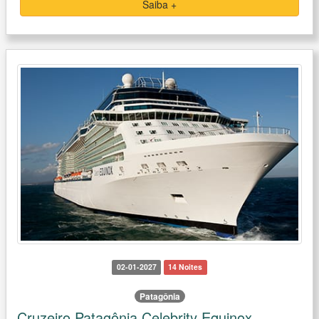
Saiba +
02-01-2027
14 Noites
Patagônia
Cruzeiro Patagônia Celebrity Equinox