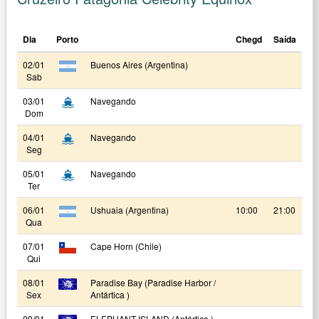
Dia
Porto
Chegd
Saída
02/01
Buenos Aires (Argentina)
Sab
03/01
Navegando
Dom
04/01
Navegando
Seg
05/01
Navegando
Ter
06/01
Ushuaia (Argentina)
10:00
21:00
Qua
07/01
Cape Horn (Chile)
Qui
08/01
Paradise Bay (Paradise Harbor /
Sex
Antártica )
09/01
ELEPHANT ISLAND (Antártica )