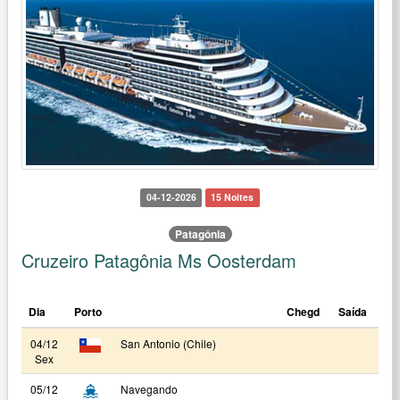
04-12-2026
15 Noites
Patagônia
Cruzeiro Patagônia Ms Oosterdam
Dia
Porto
Chegd
Saída
04/12
San Antonio (Chile)
Sex
05/12
Navegando