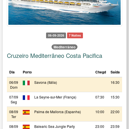
06-09-2026
7 Noites
Mediterrâneo
Cruzeiro Mediterrâneo Costa Pacifica
Dia
Porto
Chegd
Saída
06/09
Savona (Itália)
16:30
Dom
07/09
La Seyne-sur-Mer (França)
07:30
15:30
Seg
08/09
Palma de Mallorca (Espanha)
10:00
22:00
Ter
08/09
Balearic Sea Jungle Party
23:00
23:59