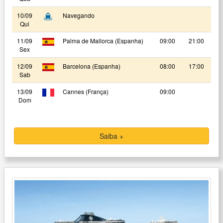
10/09
Navegando
Qui
11/09
Palma de Mallorca (Espanha)
09:00
21:00
Sex
12/09
Barcelona (Espanha)
08:00
17:00
Sab
13/09
Cannes (França)
09:00
Dom
Saiba +