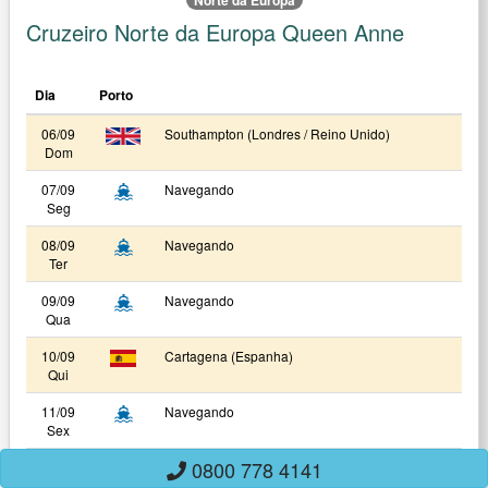
Norte da Europa
Cruzeiro Norte da Europa Queen Anne
Dia
Porto
06/09
Southampton (Londres / Reino Unido)
Dom
07/09
Navegando
Seg
08/09
Navegando
Ter
09/09
Navegando
Qua
10/09
Cartagena (Espanha)
Qui
11/09
Navegando
Sex
0800 778 4141
12/09
Civitavecchia (Roma / Itália)
Sab