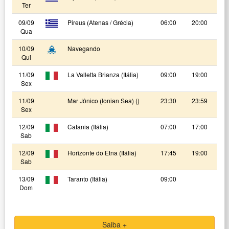
Ter
09/09
Pireus (Atenas / Grécia)
06:00
20:00
Qua
10/09
Navegando
Qui
11/09
La Valletta Brianza (Itália)
09:00
19:00
Sex
11/09
Mar Jônico (Ionian Sea) ()
23:30
23:59
Sex
12/09
Catania (Itália)
07:00
17:00
Sab
12/09
Horizonte do Etna (Itália)
17:45
19:00
Sab
13/09
Taranto (Itália)
09:00
Dom
Saiba +