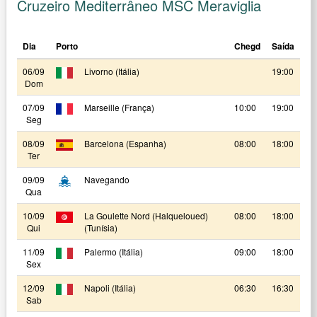
Cruzeiro Mediterrâneo MSC Meraviglia
Dia
Porto
Chegd
Saída
06/09
Livorno (Itália)
19:00
Dom
07/09
Marseille (França)
10:00
19:00
Seg
08/09
Barcelona (Espanha)
08:00
18:00
Ter
09/09
Navegando
Qua
10/09
La Goulette Nord (Halqueloued)
08:00
18:00
Qui
(Tunísia)
11/09
Palermo (Itália)
09:00
18:00
Sex
12/09
Napoli (Itália)
06:30
16:30
Sab