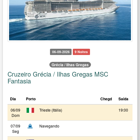
06-09-2026
9 Noites
Grécia / Ilhas Gregas
Cruzeiro Grécia / Ilhas Gregas MSC
Fantasia
Dia
Porto
Chegd
Saída
06/09
Trieste (Itália)
19:00
Dom
07/09
Navegando
Seg