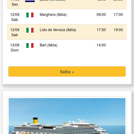
Sex
12/09
Marghera (Itália)
09:00
17:00
Sab
12/09
Lido de Veneza (Itália)
17:30
19:00
Sab
13/09
Bari (Itália)
14:00
Dom
Saiba +