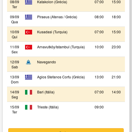
08/09
Katakolon (Grécia)
07:00
15:00
Ter
09/09
Piraeus (Atenas / Grécia)
08:00
18:00
Qua
10/09
Kusadasi (Turquia)
07:00
15:00
Qui
11/09
Arnavutköy/Istambul (Turquia)
10:00
23:00
Sex
12/09
Navegando
Sab
13/09
Agios Stefanos Corfu (Grécia)
13:00
21:00
Dom
14/09
Bari (Itália)
07:00
14:00
Seg
15/09
Trieste (Itália)
09:00
Ter