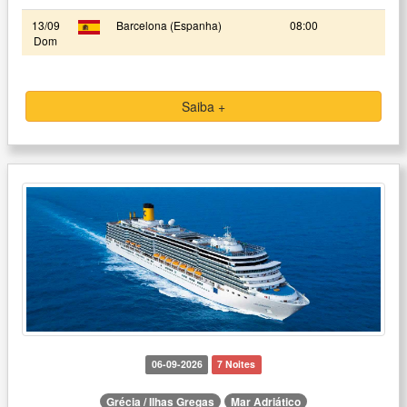
13/09
Barcelona (Espanha)
08:00
Dom
Saiba +
06-09-2026
7 Noites
Grécia / Ilhas Gregas
Mar Adriático