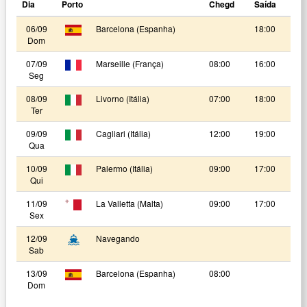
Dia
Porto
Chegd
Saída
06/09
Barcelona (Espanha)
18:00
Dom
07/09
Marseille (França)
08:00
16:00
Seg
08/09
Livorno (Itália)
07:00
18:00
Ter
09/09
Cagliari (Itália)
12:00
19:00
Qua
10/09
Palermo (Itália)
09:00
17:00
Qui
11/09
La Valletta (Malta)
09:00
17:00
Sex
12/09
Navegando
Sab
13/09
Barcelona (Espanha)
08:00
Dom