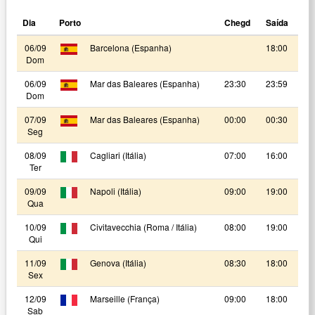
Dia
Porto
Chegd
Saída
06/09
Barcelona (Espanha)
18:00
Dom
06/09
Mar das Baleares (Espanha)
23:30
23:59
Dom
07/09
Mar das Baleares (Espanha)
00:00
00:30
Seg
08/09
Cagliari (Itália)
07:00
16:00
Ter
09/09
Napoli (Itália)
09:00
19:00
Qua
10/09
Civitavecchia (Roma / Itália)
08:00
19:00
Qui
11/09
Genova (Itália)
08:30
18:00
Sex
12/09
Marseille (França)
09:00
18:00
Sab