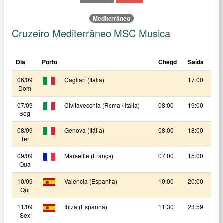
Mediterrâneo
Cruzeiro Mediterrâneo MSC Musica
Dia
Porto
Chegd
Saída
06/09
Cagliari (Itália)
17:00
Dom
07/09
Civitavecchia (Roma / Itália)
08:00
19:00
Seg
08/09
Genova (Itália)
08:00
18:00
Ter
09/09
Marseille (França)
07:00
15:00
Qua
10/09
Valencia (Espanha)
10:00
20:00
Qui
11/09
Ibiza (Espanha)
11:30
23:59
Sex