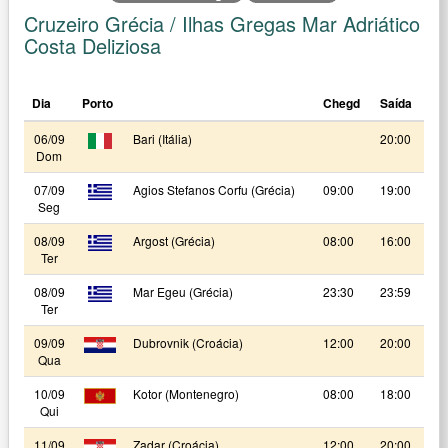
Cruzeiro Grécia / Ilhas Gregas Mar Adriático
Costa Deliziosa
Dia
Porto
Chegd
Saída
06/09
Bari (Itália)
20:00
Dom
07/09
Agios Stefanos Corfu (Grécia)
09:00
19:00
Seg
08/09
Argost (Grécia)
08:00
16:00
Ter
08/09
Mar Egeu (Grécia)
23:30
23:59
Ter
09/09
Dubrovnik (Croácia)
12:00
20:00
Qua
10/09
Kotor (Montenegro)
08:00
18:00
Qui
11/09
Zadar (Croácia)
12:00
20:00