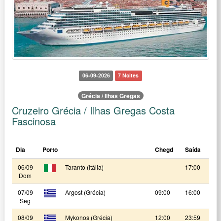
06-09-2026
7 Noites
Grécia / Ilhas Gregas
Cruzeiro Grécia / Ilhas Gregas Costa
Fascinosa
Dia
Porto
Chegd
Saída
06/09
Taranto (Itália)
17:00
Dom
07/09
Argost (Grécia)
09:00
16:00
Seg
08/09
Mykonos (Grécia)
12:00
23:59