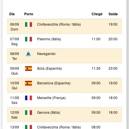
Dia
Porto
Chegd
Saída
06/09
Civitavecchia (Roma / Itália)
19:00
Dom
07/09
Palermo (Itália)
11:00
20:00
Seg
08/09
Navegando
Ter
09/09
Ibiza (Espanha)
11:30
23:00
Qua
10/09
Barcelona (Espanha)
09:00
19:00
Qui
11/09
Marseille (França)
09:00
18:00
Sex
12/09
Genova (Itália)
09:00
18:00
Sab
13/09
Civitavecchia (Roma / Itália)
08:00