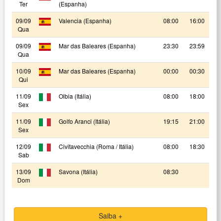
Ter
(Espanha)
09/09
Valencia (Espanha)
08:00
16:00
Qua
09/09
Mar das Baleares (Espanha)
23:30
23:59
Qua
10/09
Mar das Baleares (Espanha)
00:00
00:30
Qui
11/09
Olbia (Itália)
08:00
18:00
Sex
11/09
Golfo Aranci (Itália)
19:15
21:00
Sex
12/09
Civitavecchia (Roma / Itália)
08:00
18:30
Sab
13/09
Savona (Itália)
08:30
Dom
Saiba +