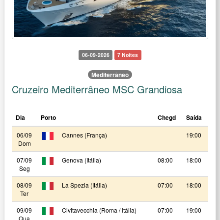
06-09-2026
7 Noites
Mediterrâneo
Cruzeiro Mediterrâneo MSC Grandiosa
Dia
Porto
Chegd
Saída
06/09
Cannes (França)
19:00
Dom
07/09
Genova (Itália)
08:00
18:00
Seg
08/09
La Spezia (Itália)
07:00
18:00
Ter
09/09
Civitavecchia (Roma / Itália)
07:00
19:00
Qua