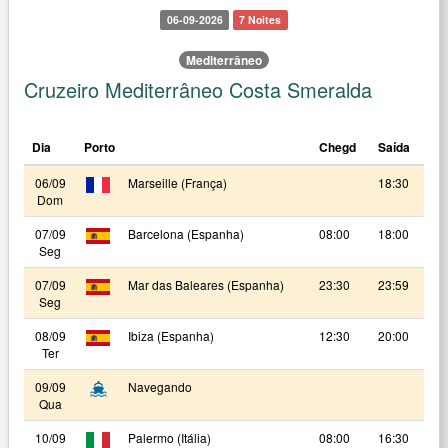
06-09-2026
7 Noites
Mediterrâneo
Cruzeiro Mediterrâneo Costa Smeralda
Dia
Porto
Chegd
Saída
06/09
Marseille (França)
18:30
Dom
07/09
Barcelona (Espanha)
08:00
18:00
Seg
07/09
Mar das Baleares (Espanha)
23:30
23:59
Seg
08/09
Ibiza (Espanha)
12:30
20:00
Ter
09/09
Navegando
Qua
10/09
Palermo (Itália)
08:00
16:30