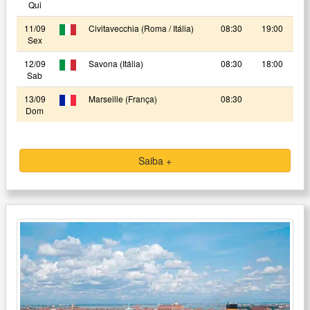
Qui
11/09
Civitavecchia (Roma / Itália)
08:30
19:00
Sex
12/09
Savona (Itália)
08:30
18:00
Sab
13/09
Marseille (França)
08:30
Dom
Saiba +