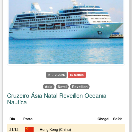
21-12-2026
15 Noites
Ásia
Natal
Reveillon
Cruzeiro Ásia Natal Reveillon Oceania
Nautica
Dia
Porto
Chegd
Saída
21/12
Hong Kong (China)