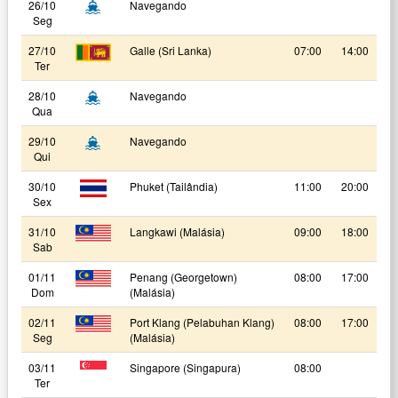
26/10
Navegando
Seg
27/10
Galle (Sri Lanka)
07:00
14:00
Ter
28/10
Navegando
Qua
29/10
Navegando
Qui
30/10
Phuket (Tailândia)
11:00
20:00
Sex
31/10
Langkawi (Malásia)
09:00
18:00
Sab
01/11
Penang (Georgetown)
08:00
17:00
Dom
(Malásia)
02/11
Port Klang (Pelabuhan Klang)
08:00
17:00
Seg
(Malásia)
03/11
Singapore (Singapura)
08:00
Ter