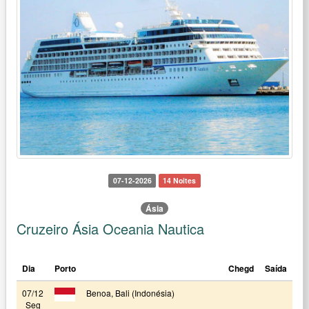
07-12-2026
14 Noites
Ásia
Cruzeiro Ásia Oceania Nautica
Dia
Porto
Chegd
Saída
07/12
Benoa, Bali (Indonésia)
Seg