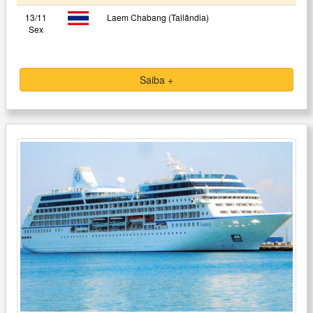
13/11
Laem Chabang (Tailândia)
Sex
Saiba +