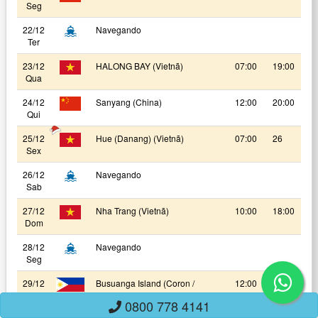
Seg
22/12
Navegando
Ter
23/12
HALONG BAY (Vietnã)
07:00
19:00
Qua
24/12
Sanyang (China)
12:00
20:00
Qui
25/12
Hue (Danang) (Vietnã)
07:00
26
Sex
26/12
Navegando
Sab
27/12
Nha Trang (Vietnã)
10:00
18:00
Dom
28/12
Navegando
Seg
29/12
Busuanga Island (Coron /
12:00
20:00
Ter
Filipinas)
0800 778 4141