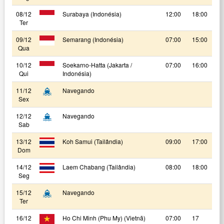
08/12
Surabaya (Indonésia)
12:00
18:00
Ter
09/12
Semarang (Indonésia)
07:00
15:00
Qua
10/12
Soekarno-Hatta (Jakarta /
07:00
16:00
Qui
Indonésia)
11/12
Navegando
Sex
12/12
Navegando
Sab
13/12
Koh Samui (Tailândia)
09:00
17:00
Dom
14/12
Laem Chabang (Tailândia)
08:00
18:00
Seg
15/12
Navegando
Ter
16/12
Ho Chi Minh (Phu My) (Vietnã)
07:00
17