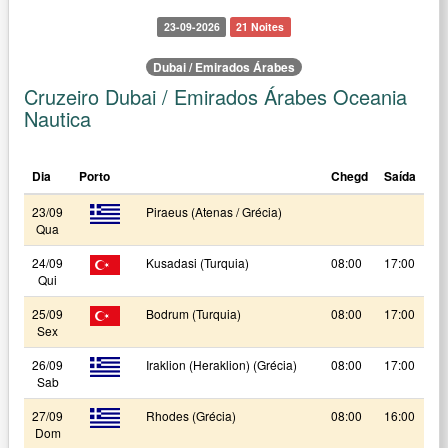
23-09-2026
21 Noites
Dubai / Emirados Árabes
Cruzeiro Dubai / Emirados Árabes Oceania
Nautica
Dia
Porto
Chegd
Saída
23/09
Piraeus (Atenas / Grécia)
Qua
24/09
Kusadasi (Turquia)
08:00
17:00
Qui
25/09
Bodrum (Turquia)
08:00
17:00
Sex
26/09
Iraklion (Heraklion) (Grécia)
08:00
17:00
Sab
27/09
Rhodes (Grécia)
08:00
16:00
Dom