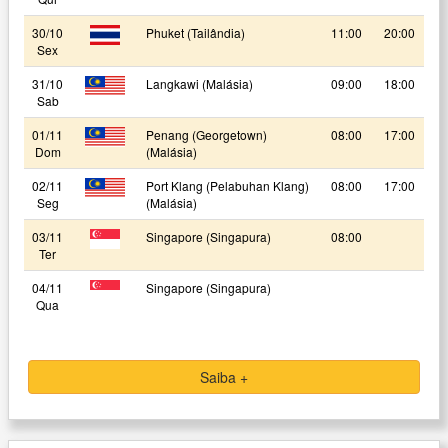
30/10
Phuket (Tailândia)
11:00
20:00
Sex
31/10
Langkawi (Malásia)
09:00
18:00
Sab
01/11
Penang (Georgetown)
08:00
17:00
Dom
(Malásia)
02/11
Port Klang (Pelabuhan Klang)
08:00
17:00
Seg
(Malásia)
03/11
Singapore (Singapura)
08:00
Ter
04/11
Singapore (Singapura)
Qua
Saiba +