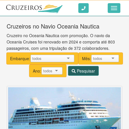
Ir ao conteúdo
Toggle
navigati
Cruzeiros no Navio Oceania Nautica
Cruzeiro no Oceania Nautica com promoção. O navio da
Oceania Cruises foi renovado em 2024 e comporta até 803
passageiros, com uma tripulação de 372 colaboradores.
Embarque:
Mês:
Ano:
Pesquisar