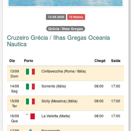
13-09-2026
10 Noites
Grécia / Ilhas Gregas
Cruzeiro Grécia / Ilhas Gregas Oceania
Nautica
Dia
Porto
Chegd
Saída
13/09
Civitavecchia (Roma / Itália)
Dom
14/09
Sorrento (Itália)
08:00
17:00
Seg
15/09
Sicily (Messina) (Itália)
08:00
17:00
Ter
16/09
La Valletta (Malta)
08:00
17:00
Qua
17/09
Navegando