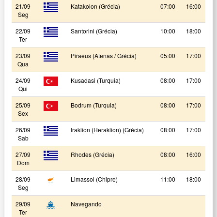
21/09
Katakolon (Grécia)
07:00
16:00
Seg
22/09
Santorini (Grécia)
10:00
18:00
Ter
23/09
Piraeus (Atenas / Grécia)
05:00
17:00
Qua
24/09
Kusadasi (Turquia)
08:00
17:00
Qui
25/09
Bodrum (Turquia)
08:00
17:00
Sex
26/09
Iraklion (Heraklion) (Grécia)
08:00
17:00
Sab
27/09
Rhodes (Grécia)
08:00
16:00
Dom
28/09
Limassol (Chipre)
11:00
18:00
Seg
29/09
Navegando
Ter