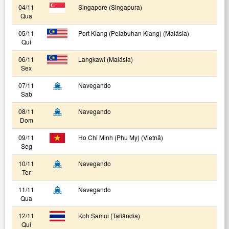
04/11
Singapore (Singapura)
Qua
05/11
Port Klang (Pelabuhan Klang) (Malásia)
Qui
06/11
Langkawi (Malásia)
Sex
07/11
Navegando
Sab
08/11
Navegando
Dom
09/11
Ho Chi Minh (Phu My) (Vietnã)
Seg
10/11
Navegando
Ter
11/11
Navegando
Qua
12/11
Koh Samui (Tailândia)
Qui