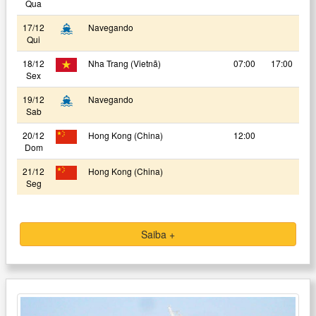
Qua
17/12
Navegando
Qui
18/12
Nha Trang (Vietnã)
07:00
17:00
Sex
19/12
Navegando
Sab
20/12
Hong Kong (China)
12:00
Dom
21/12
Hong Kong (China)
Seg
Saiba +