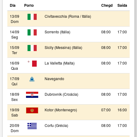
Dia
Porto
Chegd
Saída
13/09
Civitavecchia (Roma / Itália)
Dom
14/09
Sorrento (Itália)
08:00
17:00
Seg
15/09
Sicily (Messina) (Itália)
08:00
17:00
Ter
16/09
La Valletta (Malta)
08:00
17:00
Qua
17/09
Navegando
Qui
18/09
Dubrovnik (Croácia)
08:00
17:00
Sex
19/09
Kotor (Montenegro)
07:00
16:00
Sab
20/09
Corfu (Grécia)
08:00
17:00
Dom