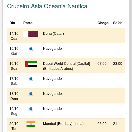
Cruzeiro Ásia Oceania Nautica
Dia
Porto
Chegd
Saída
14/10
Doha (Catar)
Qua
15/10
Navegando
Qui
16/10
Dubai World Central [Capital]
07:00
23:00
Sex
(Emirados Árabes)
17/10
Navegando
Sab
18/10
Navegando
Dom
19/10
Navegando
Seg
20/10
Mumbai (Bombay) (Índia)
06:00
21
Ter