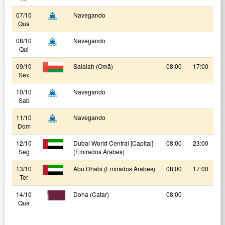
07/10
Navegando
Qua
08/10
Navegando
Qui
09/10
Salalah (Omã)
08:00
17:00
Sex
10/10
Navegando
Sab
11/10
Navegando
Dom
12/10
Dubai World Central [Capital]
08:00
23:00
Seg
(Emirados Árabes)
13/10
Abu Dhabi (Emirados Árabes)
08:00
17:00
Ter
14/10
Doha (Catar)
08:00
Qua