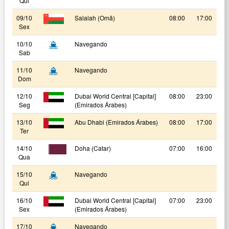
Qui
09/10
Salalah (Omã)
08:00
17:00
Sex
10/10
Navegando
Sab
11/10
Navegando
Dom
12/10
Dubai World Central [Capital]
08:00
23:00
Seg
(Emirados Árabes)
13/10
Abu Dhabi (Emirados Árabes)
08:00
17:00
Ter
14/10
Doha (Catar)
07:00
16:00
Qua
15/10
Navegando
Qui
16/10
Dubai World Central [Capital]
07:00
23:00
Sex
(Emirados Árabes)
17/10
Navegando