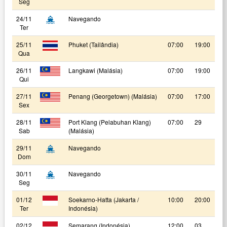
Seg
24/11
Navegando
Ter
25/11
Phuket (Tailândia)
07:00
19:00
Qua
26/11
Langkawi (Malásia)
07:00
19:00
Qui
27/11
Penang (Georgetown) (Malásia)
07:00
17:00
Sex
28/11
Port Klang (Pelabuhan Klang)
07:00
29
Sab
(Malásia)
29/11
Navegando
Dom
30/11
Navegando
Seg
01/12
Soekarno-Hatta (Jakarta /
10:00
20:00
Ter
Indonésia)
02/12
Semarang (Indonésia)
12:00
03