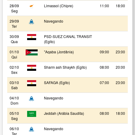
28/09
Limassol (Chipre)
11:00
18:00
Seg
29/09
Navegando
Ter
30/09
PSD-SUEZ CANAL TRANSIT
Qua
(Egito)
01/10
"Aqaba (Jordânia)
09:00
23:00
Qui
02/10
Sharm ash Shaykh (Egito)
08:00
20:00
Sex
03/10
SAFAGA (Egito)
07:00
23:00
Sab
04/10
Navegando
Dom
05/10
Jeddah (Arábia Saudita)
08:00
18:00
Seg
06/10
Navegando
Ter