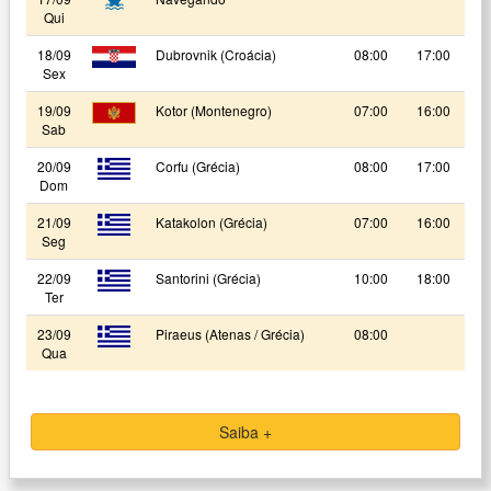
Qui
18/09
Dubrovnik (Croácia)
08:00
17:00
Sex
19/09
Kotor (Montenegro)
07:00
16:00
Sab
20/09
Corfu (Grécia)
08:00
17:00
Dom
21/09
Katakolon (Grécia)
07:00
16:00
Seg
22/09
Santorini (Grécia)
10:00
18:00
Ter
23/09
Piraeus (Atenas / Grécia)
08:00
Qua
Saiba +