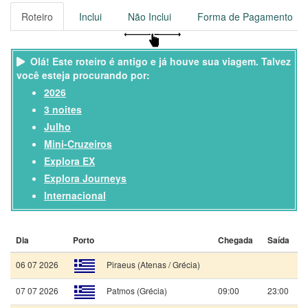
1473 passageiros, com uma tripulação de 640 colaboradores.
Roteiro
Inclui
Não Inclui
Forma de Pagamento
Viaje no Explora EX por 3 noites, saindo de Piraeus, em
06/07/2026
Olá! Este roteiro é antigo e já houve sua viagem. Talvez
você esteja procurando por:
2026
3 noites
Julho
Mini-Cruzeiros
Explora EX
Explora Journeys
Internacional
Dia
Porto
Chegada
Saída
06 07 2026
Piraeus (Atenas / Grécia)
07 07 2026
Patmos (Grécia)
09:00
23:00