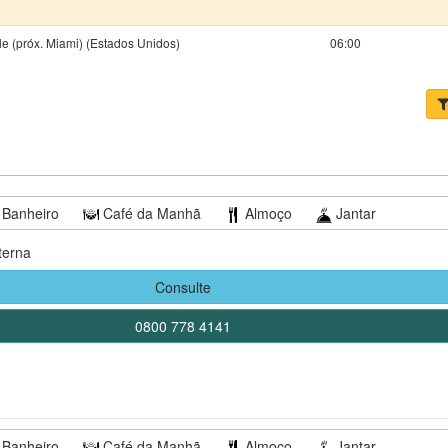
le (próx. Miami) (Estados Unidos)
06:00
Banheiro
Café da Manhã
Almoço
Jantar
terna
Consulte
0800 778 4141
Banheiro
Café da Manhã
Almoço
Jantar