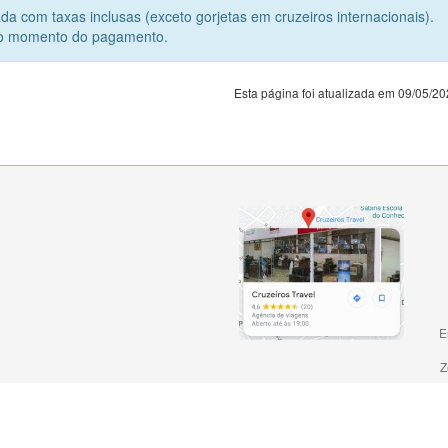
da com taxas inclusas (exceto gorjetas em cruzeiros internacionais).
 no momento do pagamento.
Esta página foi atualizada em 09/05/2
E
Z
otógenes, 289, 12 andar, Office - Jardim, Santo André/SP - CEP: 09090-760