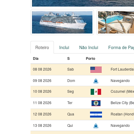
Roteiro
Inclui
Não Inclui
Forma de Pa
Dia
S
Porto
08 08 2026
Sab
Fort Lauderda
09 08 2026
Dom
Navegando
10 08 2026
Seg
Cozumel (Méx
11 08 2026
Ter
Belize City (Be
12 08 2026
Qua
Roatan (Hond
13 08 2026
Qui
Navegando