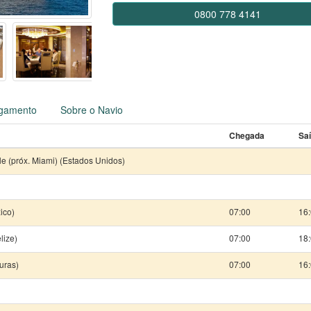
0800 778 4141
gamento
Sobre o Navio
Chegada
Sa
le (próx. Miami) (Estados Unidos)
ico)
07:00
16
lize)
07:00
18
uras)
07:00
16