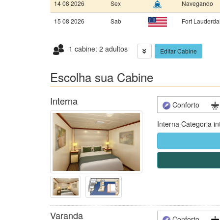
14 08 2026
Sex
Navegando
15 08 2026
Sab
Fort Lauderda
1 cabine: 2 adultos
Editar Cabine
Escolha sua Cabine
Interna
Conforto
Interna Categoria in
Varanda
Conforto