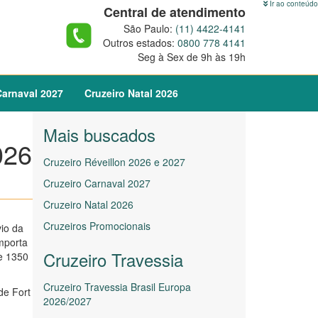
Ir ao conteúdo
Central de atendimento
São Paulo:
(11) 4422-4141
Outros estados:
0800 778 4141
Seg à Sex de 9h às 19h
arnaval
2027
Cruzeiro
Natal
2026
Mais buscados
026
Cruzeiro Réveillon 2026 e 2027
Cruzeiro Carnaval 2027
Cruzeiro Natal 2026
Cruzeiros Promocionais
io da
mporta
Cruzeiro Travessia
e 1350
Cruzeiro Travessia Brasil Europa
de Fort
2026/2027