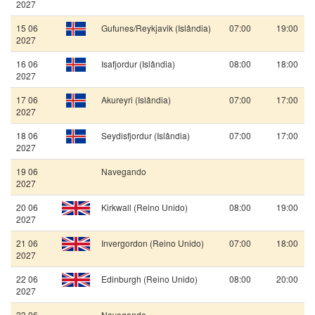
2027
15 06
Gufunes/Reykjavik (Islândia)
07:00
19:00
2027
16 06
Isafjordur (Islândia)
08:00
18:00
2027
17 06
Akureyri (Islândia)
07:00
17:00
2027
18 06
Seydisfjordur (Islândia)
07:00
17:00
2027
19 06
Navegando
2027
20 06
Kirkwall (Reino Unido)
08:00
19:00
2027
21 06
Invergordon (Reino Unido)
07:00
18:00
2027
22 06
Edinburgh (Reino Unido)
08:00
20:00
2027
23 06
Navegando