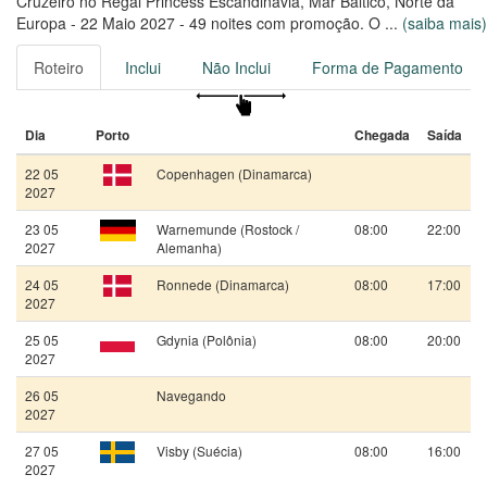
Cruzeiro no Regal Princess Escandinávia, Mar Báltico, Norte da
Europa - 22 Maio 2027 - 49 noites com promoção. O navio da
...
(saiba mais)
Princess Cruises foi renovado em 2025 e comporta até 4272
passageiros, com uma tripulação de 1350 colaboradores.
Roteiro
Inclui
Não Inclui
Forma de Pagamento
Viaje no Regal Princess por 49 noites, saindo de Copenhagen,
em 22/05/2027
Dia
Porto
Chegada
Saída
22 05
Copenhagen (Dinamarca)
2027
23 05
Warnemunde (Rostock /
08:00
22:00
2027
Alemanha)
24 05
Ronnede (Dinamarca)
08:00
17:00
2027
25 05
Gdynia (Polônia)
08:00
20:00
2027
26 05
Navegando
2027
27 05
Visby (Suécia)
08:00
16:00
2027