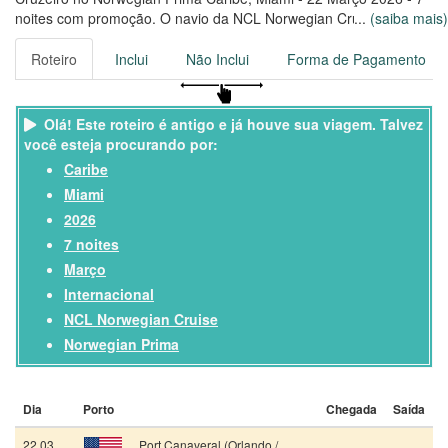
noites com promoção. O navio da NCL Norwegian Cruise,
...
(saiba mais)
construído em 2022, comporta até 3950 passageiros, com uma
tripulação de 1388 colaboradores.
Roteiro
Inclui
Não Inclui
Forma de Pagamento
Viaje no Norwegian Prima por 7 noites, saindo de Port Canaveral,
em 22/03/2026
Olá! Este roteiro é antigo e já houve sua viagem. Talvez
você esteja procurando por:
Caribe
Miami
2026
7 noites
Março
Internacional
NCL Norwegian Cruise
Norwegian Prima
Dia
Porto
Chegada
Saída
22 03
Port Canaveral (Orlando /