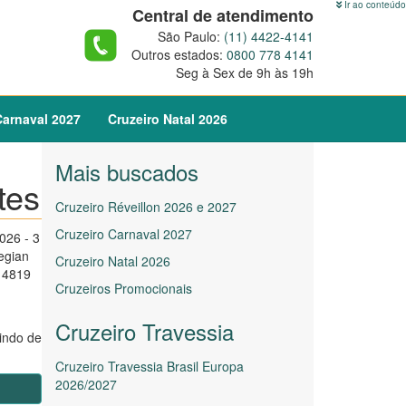
Ir ao conteúdo
Central de atendimento
São Paulo:
(11) 4422-4141
Outros estados:
0800 778 4141
Seg à Sex de 9h às 19h
arnaval
2027
Cruzeiro
Natal
2026
Mais buscados
tes
Cruzeiro Réveillon 2026 e 2027
Cruzeiro Carnaval 2027
026 - 3
egian
Cruzeiro Natal 2026
 4819
Cruzeiros Promocionais
Cruzeiro Travessia
indo de
Cruzeiro Travessia Brasil Europa
2026/2027