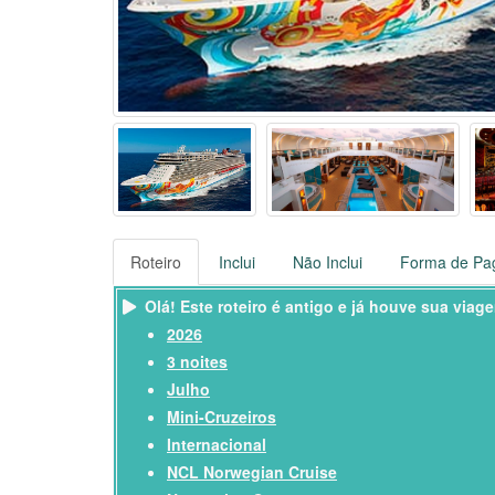
Roteiro
Inclui
Não Inclui
Forma de Pa
Olá! Este roteiro é antigo e já houve sua viag
2026
3 noites
Julho
Mini-Cruzeiros
Internacional
NCL Norwegian Cruise