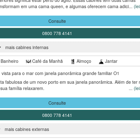
transformam em uma cama queen, e algumas oferecem cama adicional 
...
(le
Consulte
em ocorra em um período de distanciamento social, medidas preventiv
para assegurar a proteção de seus passageiros. Tais medidas podem
0800 778 4141
omo são executadas (exemplo: não haverá self-service; bebidas e com
hóspedes em suas mesas) ou impossibilitar permanentemente a ativid
mais cabines internas
Banheiro
Café da Manhã
Almoço
Jantar
vista para o mar com janela panorâmica grande familiar O1
ta fabulosa de um novo porto em sua janela panorâmica. Além de ter 
sua família relaxarem.
...
(le
em ocorra em um período de distanciamento social, medidas preventiv
Consulte
para assegurar a proteção de seus passageiros. Tais medidas podem
omo são executadas (exemplo: não haverá self-service; bebidas e com
0800 778 4141
hóspedes em suas mesas) ou impossibilitar permanentemente a ativid
mais cabines externas