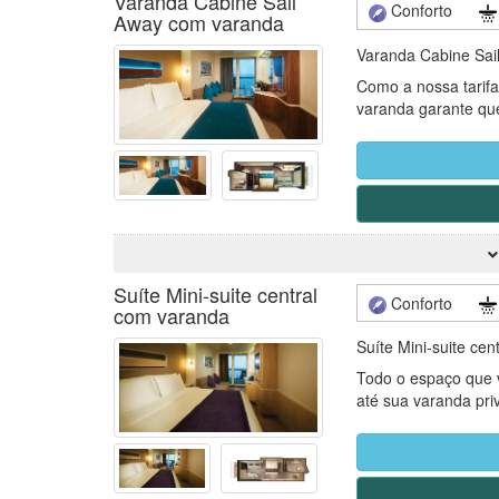
Varanda Cabine Sail
Conforto
Away com varanda
Varanda Cabine Sai
Como a nossa tarifa
varanda garante qu
varanda pode ser to
atribuída a você at
incluídas nesta cate
* Obs.: Caso a viag
ocorrerão no navio 
modificar a forma c
serão servidas aos 
Suíte Mini-suite central
Conforto
com varanda
Suíte Mini-suite ce
Todo o espaço que v
até sua varanda priva
* Obs.: Caso a viag
ocorrerão no navio 
modificar a forma c