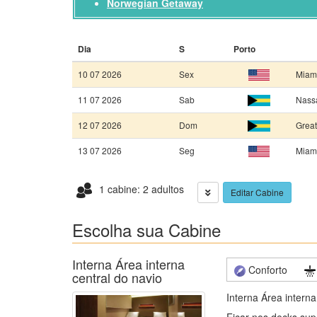
Norwegian Getaway
Dia
S
Porto
10 07 2026
Sex
Miami
11 07 2026
Sab
Nass
12 07 2026
Dom
Great
13 07 2026
Seg
Miami
1 cabine: 2 adultos
Editar Cabine
Escolha sua Cabine
Interna Área interna
Conforto
central do navio
Interna Área interna
Ficar nos decks sup