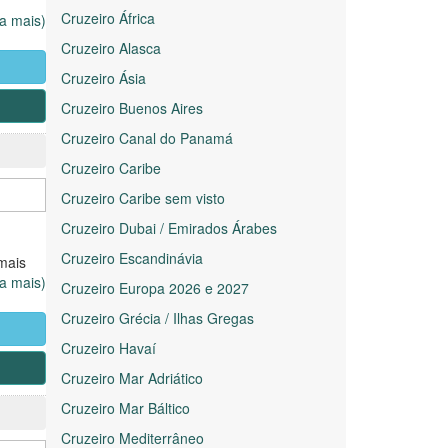
Cruzeiro África
para
ia mais)
Cruzeiro Alasca
Cruzeiro Ásia
as
Cruzeiro Buenos Aires
idas
Cruzeiro Canal do Panamá
ade.
Cruzeiro Caribe
Cruzeiro Caribe sem visto
Cruzeiro Dubai / Emirados Árabes
Cruzeiro Escandinávia
mais
ia mais)
Cruzeiro Europa 2026 e 2027
Cruzeiro Grécia / Ilhas Gregas
as
Cruzeiro Havaí
idas
Cruzeiro Mar Adriático
ade.
Cruzeiro Mar Báltico
Cruzeiro Mediterrâneo