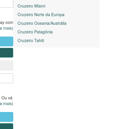
Cruzeiro Miami
Cruzeiro Norte da Europa
way com
Cruzeiro Oceania/Austrália
da sua
ia mais)
Cruzeiro Patagônia
e ser
Cruzeiro Tahiti
as
idas
ade.
. Ou vá
ia mais)
as
idas