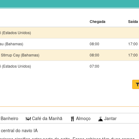
Chegada
Saída
 (Estados Unidos)
au (Bahamas)
08:00
17:00
 Stirrup Cay (Bahamas)
08:00
17:00
 (Estados Unidos)
07:00
Banheiro
Café da Manhã
Almoço
Jantar
 central do navio IA
eriores significa estar perto do agito. Essas cabines têm duas camas