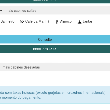
hóspedes em suas mesas) ou impossibilitar permanentemente a ativid
mais cabines suítes
Banheiro
Café da Manhã
Almoço
Jantar
Consulte
0800 778 4141
mais cabines desejadas
da com taxas inclusas (exceto gorjetas em cruzeiros internacionais).
 no momento do pagamento.