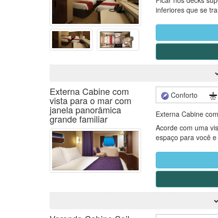
inferiores que se 
até um passageiro.
* Obs.: Caso a viag
ocorrerão no navio 
modificar a forma c
serão servidas aos 
Externa Cabine com
Conforto
vista para o mar com
janela panorâmica
Externa Cabine com 
grande familiar
Acorde com uma vis
espaço para você e 
* Obs.: Caso a viag
ocorrerão no navio 
modificar a forma c
serão servidas aos 