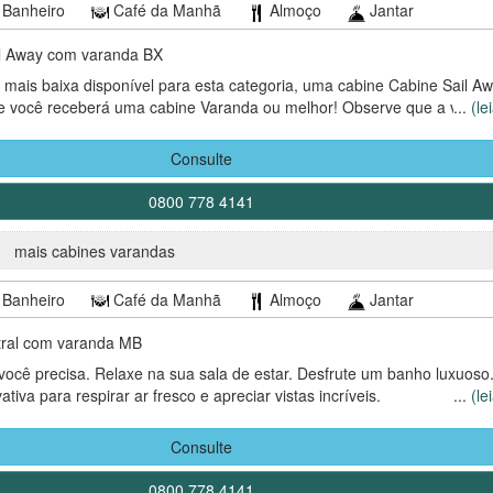
Banheiro
Café da Manhã
Almoço
Jantar
l Away com varanda BX
 mais baixa disponível para esta categoria, uma cabine Cabine Sail A
e você receberá uma cabine Varanda ou melhor! Observe que a vista 
...
(le
tal ou parcialmente limitada. Sua cabine pode estar em qualquer deck 
é um dia antes do embarque. Tarifas e ofertas promocionais não estão
Consulte
goria (BX).
0800 778 4141
em ocorra em um período de distanciamento social, medidas preventiv
para assegurar a proteção de seus passageiros. Tais medidas podem
mais cabines varandas
omo são executadas (exemplo: não haverá self-service; bebidas e com
hóspedes em suas mesas) ou impossibilitar permanentemente a ativid
Banheiro
Café da Manhã
Almoço
Jantar
ntral com varanda MB
ocê precisa. Relaxe na sua sala de estar. Desfrute um banho luxuoso
tiva para respirar ar fresco e apreciar vistas incríveis.
...
(le
em ocorra em um período de distanciamento social, medidas preventiv
Consulte
para assegurar a proteção de seus passageiros. Tais medidas podem
omo são executadas (exemplo: não haverá self-service; bebidas e com
0800 778 4141