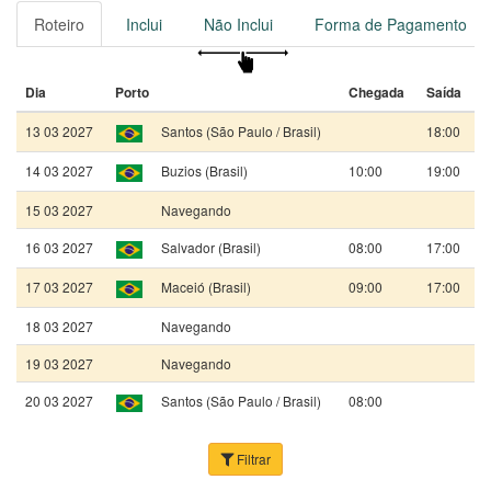
com uma tripulação de colaboradores.
Roteiro
Inclui
Não Inclui
Forma de Pagamento
Viaje no MSC Virtuosa por 7 noites, saindo de Santos, em
13/03/2027
Dia
Porto
Chegada
Saída
13 03 2027
Santos (São Paulo / Brasil)
18:00
14 03 2027
Buzios (Brasil)
10:00
19:00
15 03 2027
Navegando
16 03 2027
Salvador (Brasil)
08:00
17:00
17 03 2027
Maceió (Brasil)
09:00
17:00
18 03 2027
Navegando
19 03 2027
Navegando
20 03 2027
Santos (São Paulo / Brasil)
08:00
Filtrar