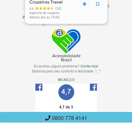
Encontrou algum problema?
Conte-nos!
Zelamos pelo seu conforto e felicidade. ^_^
WCAG 2.0
0800 778 4141
Copyright CruzeirosTravel. Todos direitos Reservados. Alm. Protógenes,
289, 12 andar, Office - Jardim, Santo André/SP - CEP: 09090-760