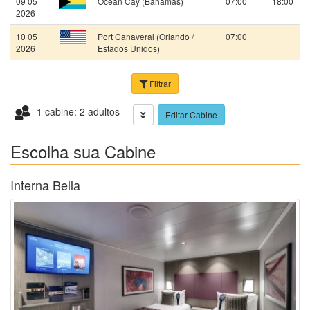
09 05
Ocean Cay (Bahamas)
07:00
18:00
2026
10 05
Port Canaveral (Orlando /
07:00
2026
Estados Unidos)
Filtrar
1 cabine: 2 adultos
Editar Cabine
Escolha sua Cabine
Interna Bella