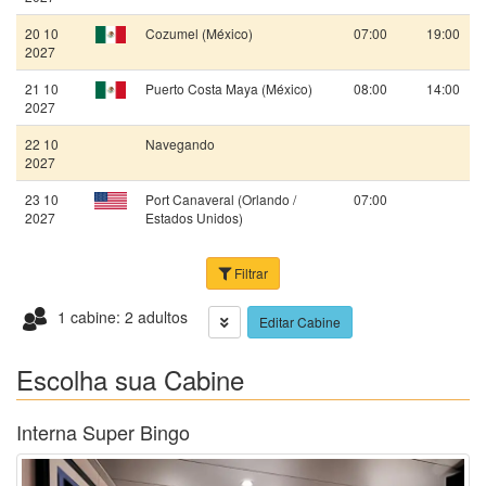
20 10
Cozumel (México)
07:00
19:00
2027
21 10
Puerto Costa Maya (México)
08:00
14:00
2027
22 10
Navegando
2027
23 10
Port Canaveral (Orlando /
07:00
2027
Estados Unidos)
Filtrar
1 cabine: 2 adultos
Editar Cabine
Escolha sua Cabine
Interna Super Bingo