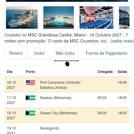
Cruzeiro no MSC Grandiosa Caribe, Miami - 16 Outubro 2027 - 7
noites com promoção. O navio da MSC Cruzeiros, construído em
...
(saiba mais)
2019, comporta até 6334 passageiros, com uma tripulação de
colaboradores.
Roteiro
Inclui
Não Inclui
Forma de Pagamento
Viaje no MSC Grandiosa por 7 noites, saindo de Port Canaveral,
em 16/10/2027
Dia
Porto
Chegada
Saída
16 10
Port Canaveral (Orlando /
16:00
2027
Estados Unidos)
17 10
Nassau (Bahamas)
09:00
18:00
2027
18 10
Ocean Cay (Bahamas)
08:00
18:00
2027
19 10
Navegando
2027