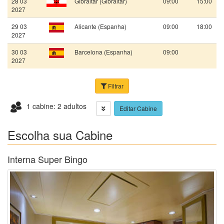
28 03
Gibraltar (Gibraltar)
09:00
15:00
2027
29 03
Alicante (Espanha)
09:00
18:00
2027
30 03
Barcelona (Espanha)
09:00
2027
Filtrar
1 cabine: 2 adultos
Editar Cabine
Escolha sua Cabine
Interna Super Bingo