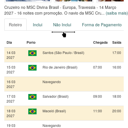
Cruzeiro no MSC Divina Brasil - Europa, Travessia - 14 Março
2027 - 16 noites com promoção. O navio da MSC Cruzeiros foi
...
(saiba mais)
renovado em 2017 e comporta até 4202 passageiros, com uma
tripulação de 1388 colaboradores.
Roteiro
Inclui
Não Inclui
Forma de Pagamento
Viaje no MSC Divina por 16 noites, saindo de Santos, em
14/03/2027
Dia
Porto
Chegada
Saída
14 03
Santos (São Paulo / Brasil)
17:00
2027
15 03
Rio de Janeiro (Brasil)
07:00
16:00
2027
16 03
Navegando
2027
17 03
Salvador (Brasil)
09:00
18:00
2027
18 03
Maceió (Brasil)
11:00
20:00
2027
19 03
Navegando