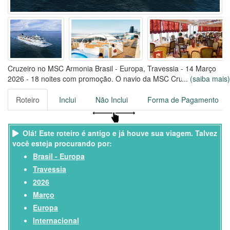
Cruzeiro no MSC Armonia Brasil - Europa, Travessia - 14 Março
2026 - 18 noites com promoção. O navio da MSC Cruzeiros foi
...
(saiba mais)
renovado em 2014 e comporta até 2340 passageiros, com uma
tripulação de 721 colaboradores.
Roteiro
Inclui
Não Inclui
Forma de Pagamento
Viaje no MSC Armonia por 18 noites, saindo de Rio de Janeiro,
em 14/03/2026
Olá! Este roteiro é antigo e já houve sua viagem. Talvez
você esteja procurando por:
Brasil - Europa
Travessia
2026
Março
Europa
Internacional