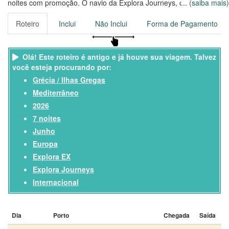
noites com promoção. O navio da Explora Journeys, construído
...
(saiba mais)
em 2024, comporta até 1473 passageiros, com uma tripulação de
640 colaboradores.
Roteiro
Inclui
Não Inclui
Forma de Pagamento
Viaje no Explora EX por 7 noites, saindo de Piraeus, em
22/06/2026
Olá! Este roteiro é antigo e já houve sua viagem. Talvez
você esteja procurando por:
Grécia / Ilhas Gregas
Mediterrâneo
2026
7 noites
Junho
Europa
Explora EX
Explora Journeys
Internacional
Dia
Porto
Chegada
Saída