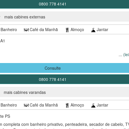
0800 778 4141
mais cabines externas
Banheiro
Café da Manhã
Almoço
Jantar
 A1
...
(le
uarto com assinatura amigável e personalizada com uma proporção de
Consulte
ara colaborador.
uas vezes ao dia (limpeza e organização)
0800 778 4141
o diariamente em baldes de aço inoxidável
mais cabines varandas
4 horas como cortesia
Banheiro
Café da Manhã
Almoço
Jantar
ite PS
omo cortesia
 completa com banheiro privativo, penteadeira, secador de cabelo, T