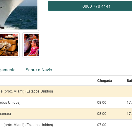
0800 778 4141
gamento
Sobre o Navio
Chegada
Sa
le (próx. Miami) (Estados Unidos)
ados Unidos)
08:00
17
hamas)
08:00
17
le (próx. Miami) (Estados Unidos)
07:00