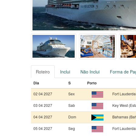
Roteiro
Inclui
Não Inclui
Forma de Pa
Dia
S
Porto
02 04 2027
Sex
Fort Lauderda
03 04 2027
Sab
Key West (Est
04 04 2027
Dom
Bahamas (Ba
05 04 2027
Seg
Fort Lauderda