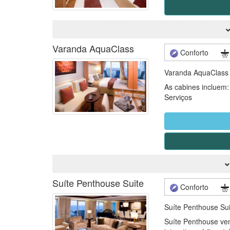
Varanda AquaClass
Conforto
Varanda AquaClass
As cabines incluem:
Serviços
Nosso serviço de q
2,1 de Passageiro p
Serviço de quarto d
Fornecimento de gel
Jantar
Serviço de quarto 2
Suíte Penthouse Suite
Conforto
Facilidades
Suíte Penthouse Su
Roupão
Sacola de viagem c
Suíte Penthouse vem