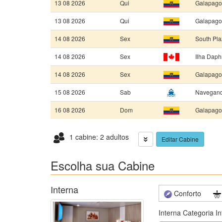
13 08 2026
Qui
Galapagos
13 08 2026
Qui
Galapagos
14 08 2026
Sex
South Pla
14 08 2026
Sex
Ilha Dap
14 08 2026
Sex
Galapagos
15 08 2026
Sab
Navegan
16 08 2026
Dom
Galapagos
1 cabine: 2 adultos
Editar Cabine
Escolha sua Cabine
Interna
Conforto
Interna Categoria In