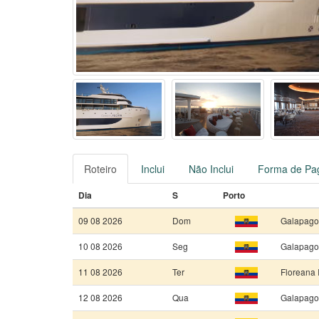
Roteiro
Inclui
Não Inclui
Forma de Pa
Dia
S
Porto
09 08 2026
Dom
Galapagos
10 08 2026
Seg
Galapagos
11 08 2026
Ter
Floreana 
12 08 2026
Qua
Galapagos