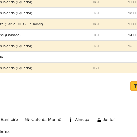
 Islands (Equador)
08:00
11:3
 Islands (Equador)
15:00
18:0
za (Santa Cruz / Equador)
08:00
11:3
hne (Canadá)
13:00
14:0
 Islands (Equador)
15:00
15
do
 Islands (Equador)
07:00
Banheiro
Café da Manhã
Almoço
Jantar
terna