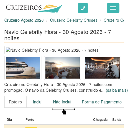
Ir ao conteúdo
Toggle
navigati
Cruzeiro Agosto 2026
Cruzeiro Celebrity Cruises
Cruzeiro Cele
Navio Celebrity Flora - 30 Agosto 2026 - 7
noites
Cruzeiro no Celebrity Flora - 30 Agosto 2026 - 7 noites com
promoção. O navio da Celebrity Cruises, construído em 2019,
...
(saiba mais)
comporta até 120 passageiros, com uma tripulação de 50
colaboradores.
Roteiro
Inclui
Não Inclui
Forma de Pagamento
Viaje no Celebrity Flora por 7 noites, saindo de Galapagos
Islands, em 30/08/2026
Dia
Porto
Chegada
Saída