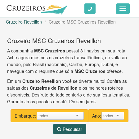
Ir ao conteúdo
Toggle
navigati
Cruzeiro Reveillon
Cruzeiro MSC Cruzeiros Reveillon
Cruzeiro MSC Cruzeiros Reveillon
A companhia
MSC Cruzeiros
possui 31 navios em sua frota.
Ache agora mesmos os cruzeiros transatlânticos, de volta ao
mundo, pelo Brasil (nacionais), Caribe, Europa, Dubai, e
navegue com o requinte que só a
MSC Cruzeiros
oferece.
Em um
Cruzeiro Reveillon
você se diverte muito! Confira as
saídas dos
Cruzeiros de Reveillon
e os melhores roteiros
disponíveis. Desfrute de todo conforto e de sua festa temática.
Garanta Já os pacotes em até 12x sem juros.
Embarque:
Ano:
Pesquisar