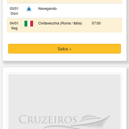
03/01
Navegando
Dom
04/01
Civitavecchia (Roma / Itália)
07:00
Seg
Saiba +