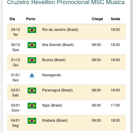
Cruzeiro Reveillon Promocional MSC Musica
Dia
Porto
Chegd
Saída
29/12
Rio de Janeiro (Brasil)
18:00
Ter
30/12
Ilha Grande (Brasil)
08:00
18:00
Qua
31/12
Buzios (Brasil)
08:00
18:00
Qui
01/01
Navegando
Sex
02/01
Paranaguá (Brasil)
08:00
18:00
Sab
03/01
Itajai (Brasil)
08:00
17:00
Dom
04/01
Ilhabela (Brasil)
09:00
18:00
Seg