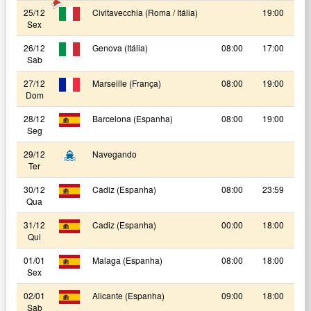
25/12
Civitavecchia (Roma / Itália)
19:00
Sex
26/12
Genova (Itália)
08:00
17:00
Sab
27/12
Marseille (França)
08:00
19:00
Dom
28/12
Barcelona (Espanha)
08:00
19:00
Seg
29/12
Navegando
Ter
30/12
Cadiz (Espanha)
08:00
23:59
Qua
31/12
Cadiz (Espanha)
00:00
18:00
Qui
01/01
Malaga (Espanha)
08:00
18:00
Sex
02/01
Alicante (Espanha)
09:00
18:00
Sab