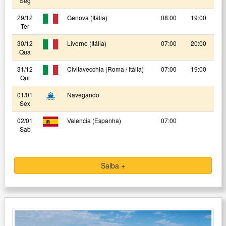
Seg
29/12
Genova (Itália)
08:00
19:00
Ter
30/12
Livorno (Itália)
07:00
20:00
Qua
31/12
Civitavecchia (Roma / Itália)
07:00
19:00
Qui
01/01
Navegando
Sex
02/01
Valencia (Espanha)
07:00
Sab
Saiba +