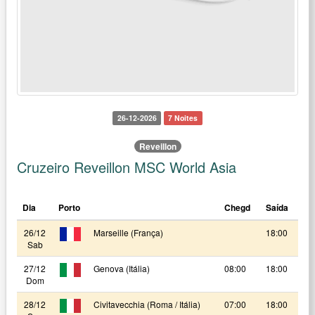
26-12-2026
7 Noites
Reveillon
Cruzeiro Reveillon MSC World Asia
Dia
Porto
Chegd
Saída
26/12
Marseille (França)
18:00
Sab
27/12
Genova (Itália)
08:00
18:00
Dom
28/12
Civitavecchia (Roma / Itália)
07:00
18:00