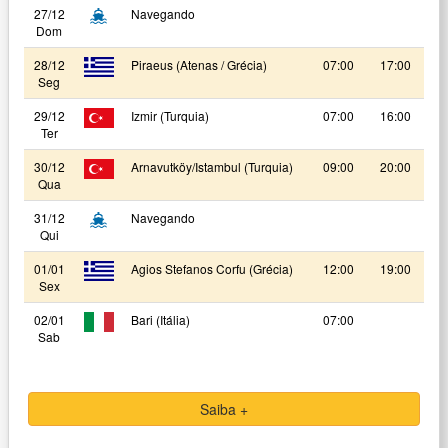
27/12
Navegando
Dom
28/12
Piraeus (Atenas / Grécia)
07:00
17:00
Seg
29/12
Izmir (Turquia)
07:00
16:00
Ter
30/12
Arnavutköy/Istambul (Turquia)
09:00
20:00
Qua
31/12
Navegando
Qui
01/01
Agios Stefanos Corfu (Grécia)
12:00
19:00
Sex
02/01
Bari (Itália)
07:00
Sab
Saiba +