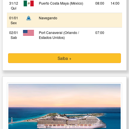
31/12
Puerto Costa Maya (México)
08:00
14:00
Qui
01/01
Navegando
Sex
02/01
Port Canaveral (Orlando /
07:00
Sab
Estados Unidos)
Saiba +