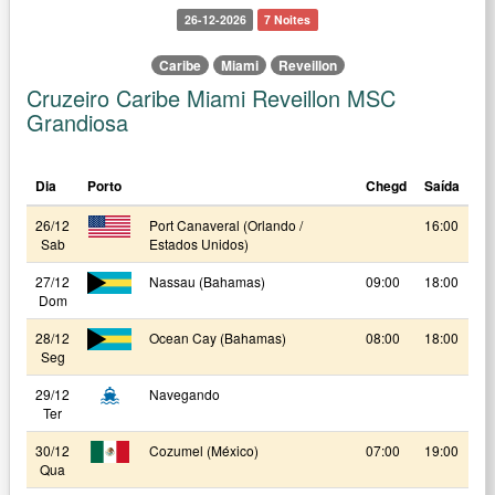
26-12-2026
7 Noites
Caribe
Miami
Reveillon
Cruzeiro Caribe Miami Reveillon MSC
Grandiosa
Dia
Porto
Chegd
Saída
26/12
Port Canaveral (Orlando /
16:00
Sab
Estados Unidos)
27/12
Nassau (Bahamas)
09:00
18:00
Dom
28/12
Ocean Cay (Bahamas)
08:00
18:00
Seg
29/12
Navegando
Ter
30/12
Cozumel (México)
07:00
19:00
Qua