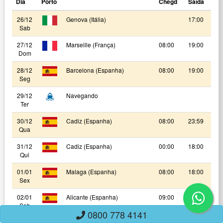
Dia
Porto
Chegd
Saída
26/12
Genova (Itália)
17:00
Sab
27/12
Marseille (França)
08:00
19:00
Dom
28/12
Barcelona (Espanha)
08:00
19:00
Seg
29/12
Navegando
Ter
30/12
Cadiz (Espanha)
08:00
23:59
Qua
31/12
Cadiz (Espanha)
00:00
18:00
Qui
01/01
Malaga (Espanha)
08:00
18:00
Sex
02/01
Alicante (Espanha)
09:00
18:00
Sab
0800 778 4141
03/01
Navegando