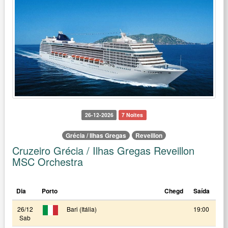
26-12-2026
7 Noites
Grécia / Ilhas Gregas
Reveillon
Cruzeiro Grécia / Ilhas Gregas Reveillon
MSC Orchestra
Dia
Porto
Chegd
Saída
26/12
Bari (Itália)
19:00
Sab