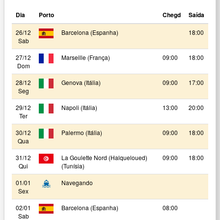
Dia
Porto
Chegd
Saída
26/12
Barcelona (Espanha)
18:00
Sab
27/12
Marseille (França)
09:00
18:00
Dom
28/12
Genova (Itália)
09:00
17:00
Seg
29/12
Napoli (Itália)
13:00
20:00
Ter
30/12
Palermo (Itália)
09:00
18:00
Qua
31/12
La Goulette Nord (Halqueloued)
09:00
18:00
Qui
(Tunísia)
01/01
Navegando
Sex
02/01
Barcelona (Espanha)
08:00
Sab