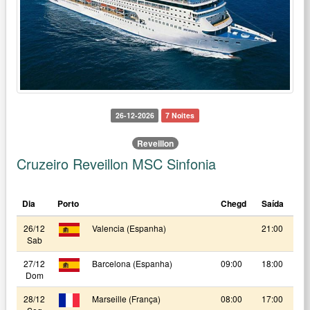
26-12-2026
7 Noites
Reveillon
Cruzeiro Reveillon MSC Sinfonia
Dia
Porto
Chegd
Saída
26/12
Valencia (Espanha)
21:00
Sab
27/12
Barcelona (Espanha)
09:00
18:00
Dom
28/12
Marseille (França)
08:00
17:00