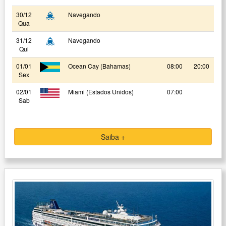
30/12
Navegando
Qua
31/12
Navegando
Qui
01/01
Ocean Cay (Bahamas)
08:00
20:00
Sex
02/01
Miami (Estados Unidos)
07:00
Sab
Saiba +