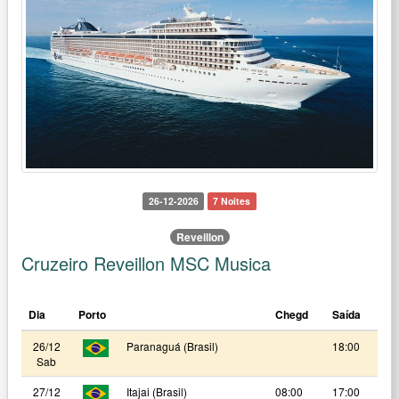
26-12-2026
7 Noites
Reveillon
Cruzeiro Reveillon MSC Musica
Dia
Porto
Chegd
Saída
26/12
Paranaguá (Brasil)
18:00
Sab
27/12
Itajai (Brasil)
08:00
17:00