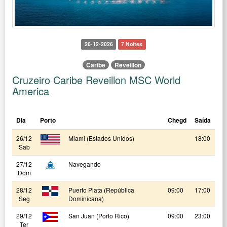
26-12-2026
7 Noites
Caribe
Reveillon
Cruzeiro Caribe Reveillon MSC World
America
Dia
Porto
Chegd
Saída
26/12
Miami (Estados Unidos)
18:00
Sab
27/12
Navegando
Dom
28/12
Puerto Plata (República
09:00
17:00
Seg
Dominicana)
29/12
San Juan (Porto Rico)
09:00
23:00
Ter