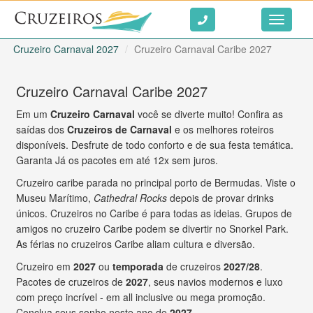
Ir ao conteúdo
Toggle
navigati
Cruzeiro Carnaval 2027
Cruzeiro Carnaval Caribe 2027
Cruzeiro Carnaval Caribe 2027
Em um
Cruzeiro Carnaval
você se diverte muito! Confira as
saídas dos
Cruzeiros de Carnaval
e os melhores roteiros
disponíveis. Desfrute de todo conforto e de sua festa temática.
Garanta Já os pacotes em até 12x sem juros.
Cruzeiro caribe parada no principal porto de Bermudas. Viste o
Museu Marítimo,
Cathedral Rocks
depois de provar drinks
únicos. Cruzeiros no Caribe é para todas as ideias. Grupos de
amigos no cruzeiro Caribe podem se divertir no Snorkel Park.
As férias no cruzeiros Caribe aliam cultura e diversão.
Cruzeiro em
2027
ou
temporada
de cruzeiros
2027/28
.
Pacotes de cruzeiros de
2027
, seus navios modernos e luxo
com preço incrível - em all inclusive ou mega promoção.
Conclua seus sonho neste ano de
2027
.