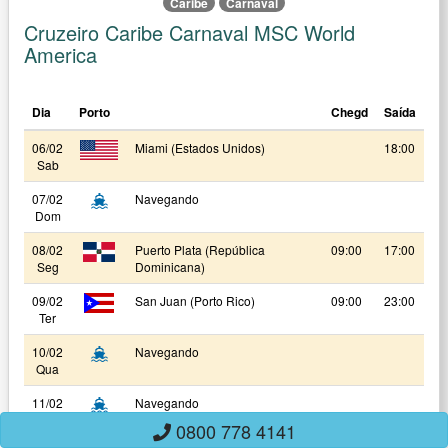
Caribe
Carnaval
Cruzeiro Caribe Carnaval MSC World
America
Dia
Porto
Chegd
Saída
06/02
Miami (Estados Unidos)
18:00
Sab
07/02
Navegando
Dom
08/02
Puerto Plata (República
09:00
17:00
Seg
Dominicana)
09/02
San Juan (Porto Rico)
09:00
23:00
Ter
10/02
Navegando
Qua
11/02
Navegando
Qui
0800 778 4141