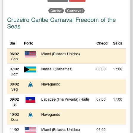
Caribe
Carnaval
Cruzeiro Caribe Carnaval Freedom of the
Seas
Dia
Porto
Chegd
Saída
06/02
Miami (Estados Unidos)
Sab
07/02
Nassau (Bahamas)
08:00
17:00
Dom
08/02
Navegando
Seg
09/02
Labadee (Ilha Privada) (Haiti)
07:00
17:00
Ter
10/02
Navegando
Qua
11/02
Miami (Estados Unidos)
06:00