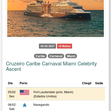
05-02-2027
10 Noites
Caribe
Carnaval
Miami
Cruzeiro Caribe Carnaval Miami Celebrity
Ascent
Dia
Porto
Chegd
Saída
05/02
Fort Lauderdale (próx. Miami)
Sex
(Estados Unidos)
06/02
Navegando
Sab