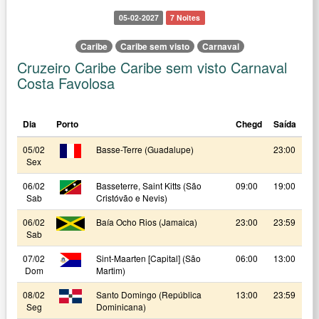
05-02-2027
7 Noites
Caribe
Caribe sem visto
Carnaval
Cruzeiro Caribe Caribe sem visto Carnaval
Costa Favolosa
Dia
Porto
Chegd
Saída
05/02
Basse-Terre (Guadalupe)
23:00
Sex
06/02
Basseterre, Saint Kitts (São
09:00
19:00
Sab
Cristóvão e Nevis)
06/02
Baía Ocho Rios (Jamaica)
23:00
23:59
Sab
07/02
Sint-Maarten [Capital] (São
06:00
13:00
Dom
Martim)
08/02
Santo Domingo (República
13:00
23:59
Seg
Dominicana)