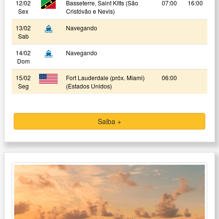
12/02
Basseterre, Saint Kitts (São
07:00
16:00
Sex
Cristóvão e Nevis)
13/02
Navegando
Sab
14/02
Navegando
Dom
15/02
Fort Lauderdale (próx. Miami)
06:00
Seg
(Estados Unidos)
Saiba +