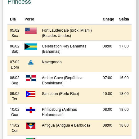
Princess
Dia
Porto
Chegd
Saída
05/02
Fort Lauderdale (próx. Miami)
Sex
(Estados Unidos)
06/02
Celebration Key Bahamas
08:00
17:00
Sab
(Bahamas)
07/02
Navegando
Dom
08/02
Amber Cove (República
07:00
16:00
Seg
Dominicana)
09/02
San Juan (Porto Rico)
10:00
18:00
Ter
10/02
Philipsburg (Antilhas
08:00
18:00
Qua
Holandesas)
11/02
Antigua (Antígua e Barbuda)
08:00
18:00
Qui