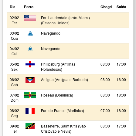
Dia
Porto
Chegd
Saída
02/02
Fort Lauderdale (próx. Miami)
Ter
(Estados Unidos)
03/02
Navegando
Qua
04/02
Navegando
Qui
05/02
Philipsburg (Antilhas
08:00
17:00
Sex
Holandesas)
06/02
Antigua (Antígua e Barbuda)
08:00
16:00
Sab
07/02
Roseau (Domínica)
08:00
18:00
Dom
08/02
Fort-de-France (Martinica)
07:00
18:00
Seg
09/02
Basseterre, Saint Kitts (São
08:00
17:00
Ter
Cristóvão e Nevis)