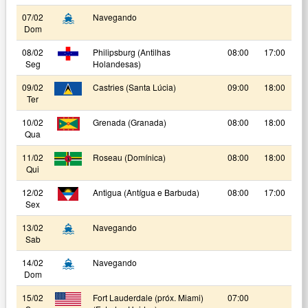
07/02
Navegando
Dom
08/02
Philipsburg (Antilhas
08:00
17:00
Seg
Holandesas)
09/02
Castries (Santa Lúcia)
09:00
18:00
Ter
10/02
Grenada (Granada)
08:00
18:00
Qua
11/02
Roseau (Domínica)
08:00
18:00
Qui
12/02
Antigua (Antígua e Barbuda)
08:00
17:00
Sex
13/02
Navegando
Sab
14/02
Navegando
Dom
15/02
Fort Lauderdale (próx. Miami)
07:00