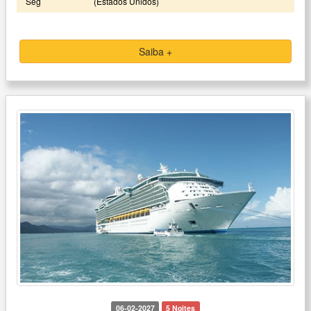
Seg
(Estados Unidos)
Saiba +
06-02-2027
5 Noites