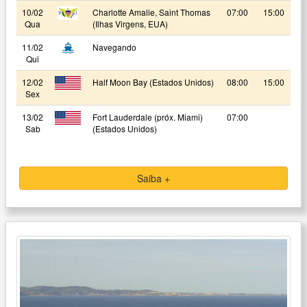
10/02
Charlotte Amalie, Saint Thomas
07:00
15:00
Qua
(Ilhas Virgens, EUA)
11/02
Navegando
Qui
12/02
Half Moon Bay (Estados Unidos)
08:00
15:00
Sex
13/02
Fort Lauderdale (próx. Miami)
07:00
Sab
(Estados Unidos)
Saiba +