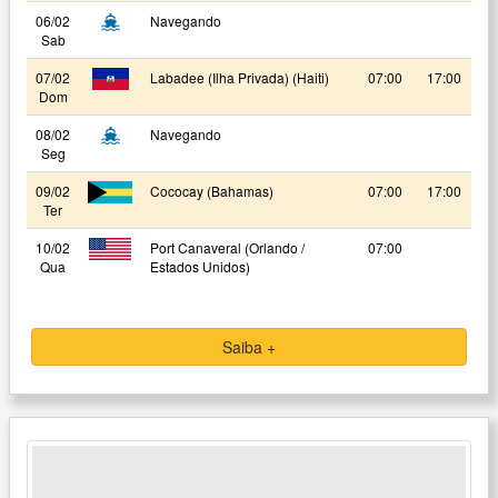
06/02
Navegando
Sab
07/02
Labadee (Ilha Privada) (Haiti)
07:00
17:00
Dom
08/02
Navegando
Seg
09/02
Cococay (Bahamas)
07:00
17:00
Ter
10/02
Port Canaveral (Orlando /
07:00
Qua
Estados Unidos)
Saiba +