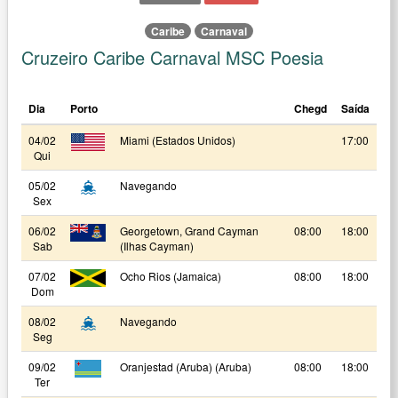
Caribe
Carnaval
Cruzeiro Caribe Carnaval MSC Poesia
Dia
Porto
Chegd
Saída
04/02
Miami (Estados Unidos)
17:00
Qui
05/02
Navegando
Sex
06/02
Georgetown, Grand Cayman
08:00
18:00
Sab
(Ilhas Cayman)
07/02
Ocho Rios (Jamaica)
08:00
18:00
Dom
08/02
Navegando
Seg
09/02
Oranjestad (Aruba) (Aruba)
08:00
18:00
Ter