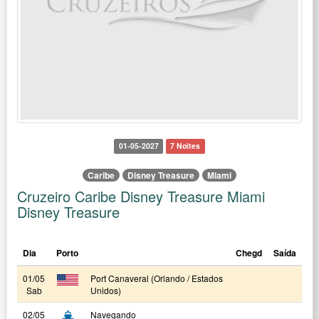
01-05-2027
7 Noites
Caribe
Disney Treasure
Miami
Cruzeiro Caribe Disney Treasure Miami
Disney Treasure
Dia
Porto
Chegd
Saída
01/05
Port Canaveral (Orlando / Estados
Sab
Unidos)
02/05
Navegando