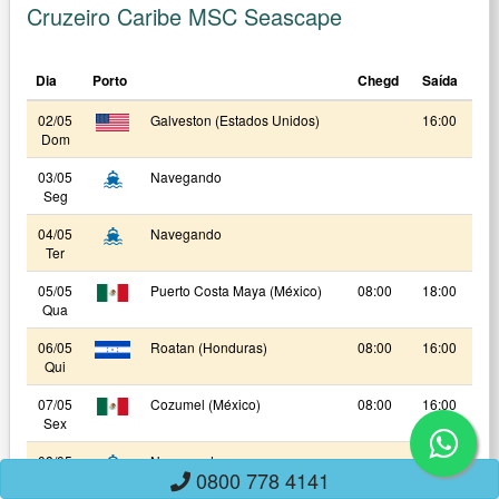
Cruzeiro Caribe MSC Seascape
Dia
Porto
Chegd
Saída
02/05
Galveston (Estados Unidos)
16:00
Dom
03/05
Navegando
Seg
04/05
Navegando
Ter
05/05
Puerto Costa Maya (México)
08:00
18:00
Qua
06/05
Roatan (Honduras)
08:00
16:00
Qui
07/05
Cozumel (México)
08:00
16:00
Sex
08/05
Navegando
0800 778 4141
Sab