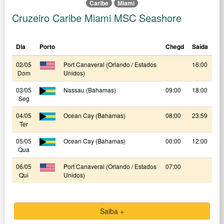
Caribe
Miami
Cruzeiro Caribe Miami MSC Seashore
Dia
Porto
Chegd
Saída
02/05
Port Canaveral (Orlando / Estados
16:00
Dom
Unidos)
03/05
Nassau (Bahamas)
09:00
18:00
Seg
04/05
Ocean Cay (Bahamas)
08:00
23:59
Ter
05/05
Ocean Cay (Bahamas)
00:00
12:00
Qua
06/05
Port Canaveral (Orlando / Estados
07:00
Qui
Unidos)
Saiba +