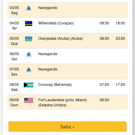
03/05
Navegando
Seg
04/05
Willemstad (Curaçao)
09:30
18:00
Ter
05/05
Oranjestad (Aruba) (Aruba)
08:00
23:00
Qua
06/05
Navegando
Qui
07/05
Navegando
Sex
08/05
Cococay (Bahamas)
07:00
17:00
Sab
09/05
Fort Lauderdale (próx. Miami)
06:00
Dom
(Estados Unidos)
Saiba +