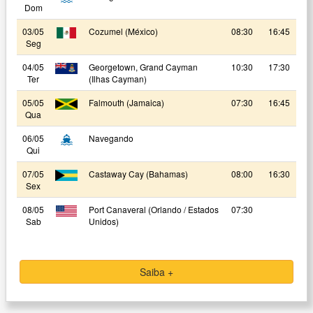
Dom
03/05
Cozumel (México)
08:30
16:45
Seg
04/05
Georgetown, Grand Cayman
10:30
17:30
Ter
(Ilhas Cayman)
05/05
Falmouth (Jamaica)
07:30
16:45
Qua
06/05
Navegando
Qui
07/05
Castaway Cay (Bahamas)
08:00
16:30
Sex
08/05
Port Canaveral (Orlando / Estados
07:30
Sab
Unidos)
Saiba +