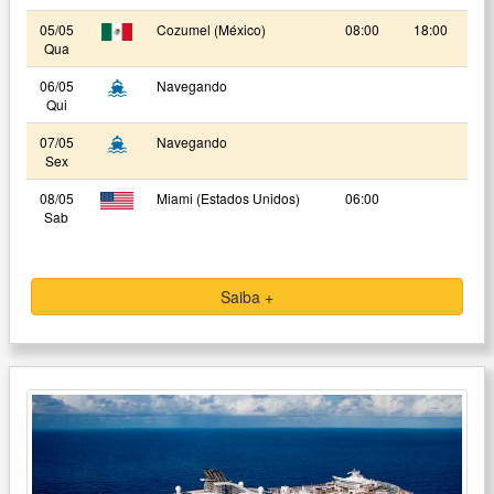
05/05
Cozumel (México)
08:00
18:00
Qua
06/05
Navegando
Qui
07/05
Navegando
Sex
08/05
Miami (Estados Unidos)
06:00
Sab
Saiba +