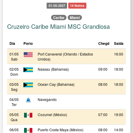
01-05-2027
14 Noites
Caribe
Miami
Cruzeiro Caribe Miami MSC Grandiosa
Dia
Porto
Chegd
Saída
01/05
Port Canaveral (Orlando / Estados
16:00
Sab
Unidos)
02/05
Nassau (Bahamas)
09:00
18:00
Dom
03/05
Ocean Cay (Bahamas)
08:00
18:00
Seg
04/05
Navegando
Ter
05/05
Cozumel (México)
07:00
19:00
Qua
06/05
Puerto Costa Maya (México)
08:00
14:00