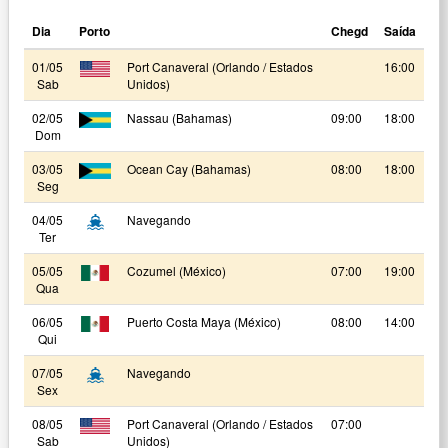
Dia
Porto
Chegd
Saída
01/05
Port Canaveral (Orlando / Estados
16:00
Sab
Unidos)
02/05
Nassau (Bahamas)
09:00
18:00
Dom
03/05
Ocean Cay (Bahamas)
08:00
18:00
Seg
04/05
Navegando
Ter
05/05
Cozumel (México)
07:00
19:00
Qua
06/05
Puerto Costa Maya (México)
08:00
14:00
Qui
07/05
Navegando
Sex
08/05
Port Canaveral (Orlando / Estados
07:00
Sab
Unidos)