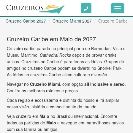
Ir ao conteúdo
Toggle
navigati
Cruzeiro Caribe 2027
Cruzeiro Miami 2027
Cruzeiro Caribe 
Cruzeiro Caribe em Maio de 2027
Cruzeiro caribe parada no principal porto de Bermudas. Viste o
Museu Marítimo,
Cathedral Rocks
depois de provar drinks
únicos. Cruzeiros no Caribe é para todas as ideias. Grupos de
amigos no cruzeiro Caribe podem se divertir no Snorkel Park.
As férias no cruzeiros Caribe aliam cultura e diversão.
Navegar no
Cruzeiro Miami
, com opção
all Inclusive
e
aereo
.
Confira os melhores roteiros e preços.
Cada região e ecossistema é distinta do nosso e irá ampliar
nossa visão, história e conhecimento do mundo.
Veja cruzeiro em
Maio
no Brasil ou internacional. Encontre
todas as partidas de
Maio
e navegue em maravilhosos navios
com sua família ou amigos.