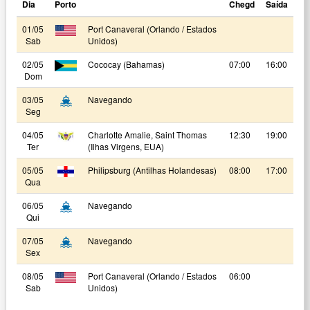
Dia
Porto
Chegd
Saída
01/05
Port Canaveral (Orlando / Estados
Sab
Unidos)
02/05
Cococay (Bahamas)
07:00
16:00
Dom
03/05
Navegando
Seg
04/05
Charlotte Amalie, Saint Thomas
12:30
19:00
Ter
(Ilhas Virgens, EUA)
05/05
Philipsburg (Antilhas Holandesas)
08:00
17:00
Qua
06/05
Navegando
Qui
07/05
Navegando
Sex
08/05
Port Canaveral (Orlando / Estados
06:00
Sab
Unidos)