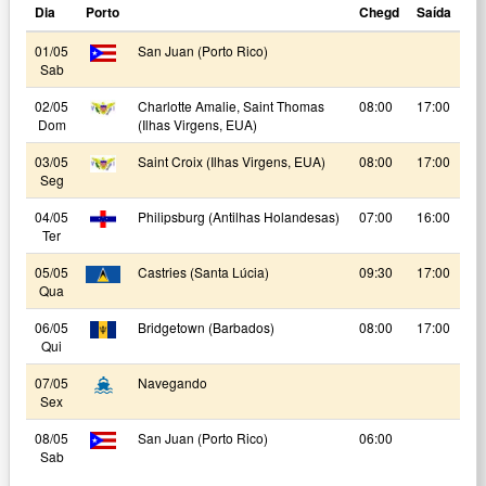
Dia
Porto
Chegd
Saída
01/05
San Juan (Porto Rico)
Sab
02/05
Charlotte Amalie, Saint Thomas
08:00
17:00
Dom
(Ilhas Virgens, EUA)
03/05
Saint Croix (Ilhas Virgens, EUA)
08:00
17:00
Seg
04/05
Philipsburg (Antilhas Holandesas)
07:00
16:00
Ter
05/05
Castries (Santa Lúcia)
09:30
17:00
Qua
06/05
Bridgetown (Barbados)
08:00
17:00
Qui
07/05
Navegando
Sex
08/05
San Juan (Porto Rico)
06:00
Sab