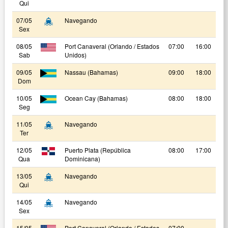
Qui
07/05
Navegando
Sex
08/05
Port Canaveral (Orlando / Estados
07:00
16:00
Sab
Unidos)
09/05
Nassau (Bahamas)
09:00
18:00
Dom
10/05
Ocean Cay (Bahamas)
08:00
18:00
Seg
11/05
Navegando
Ter
12/05
Puerto Plata (República
08:00
17:00
Qua
Dominicana)
13/05
Navegando
Qui
14/05
Navegando
Sex
15/05
Port Canaveral (Orlando / Estados
07:00