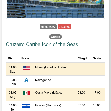
01-05-2027
7 Noites
Caribe
Cruzeiro Caribe Icon of the Seas
Dia
Porto
Chegd
Saída
01/05
Miami (Estados Unidos)
Sab
02/05
Navegando
Dom
03/05
Costa Maya (México)
08:00
17:00
Seg
04/05
Roatan (Honduras)
07:00
16:00
Ter