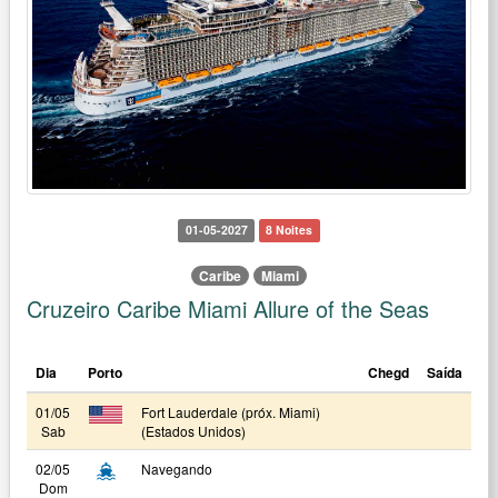
01-05-2027
8 Noites
Caribe
Miami
Cruzeiro Caribe Miami Allure of the Seas
Dia
Porto
Chegd
Saída
01/05
Fort Lauderdale (próx. Miami)
Sab
(Estados Unidos)
02/05
Navegando
Dom