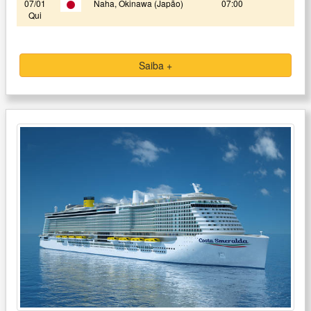
07/01
Naha, Okinawa (Japão)
07:00
Qui
Saiba +