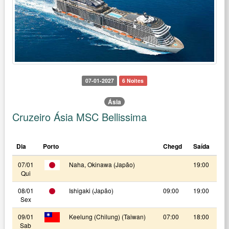
07-01-2027
6 Noites
Ásia
Cruzeiro Ásia MSC Bellissima
Dia
Porto
Chegd
Saída
07/01
Naha, Okinawa (Japão)
19:00
Qui
08/01
Ishigaki (Japão)
09:00
19:00
Sex
09/01
Keelung (Chilung) (Taiwan)
07:00
18:00
Sab