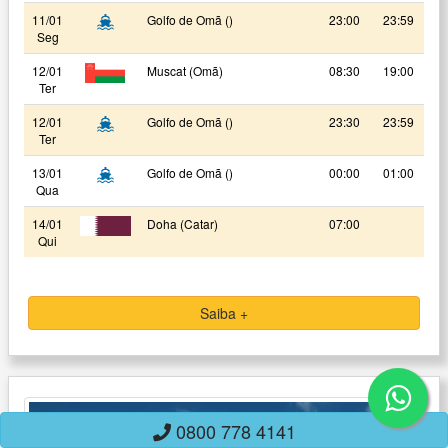
11/01
Golfo de Omã ()
23:00
23:59
Seg
12/01
Muscat (Omã)
08:30
19:00
Ter
12/01
Golfo de Omã ()
23:30
23:59
Ter
13/01
Golfo de Omã ()
00:00
01:00
Qua
14/01
Doha (Catar)
07:00
Qui
Saiba +
0800 778 4141