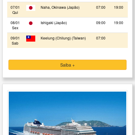
07/01
Naha, Okinawa (Japão)
07:00
19:00
Qui
08/01
Ishigaki (Japão)
09:00
19:00
Sex
09/01
Keelung (Chilung) (Taiwan)
07:00
Sab
Saiba +