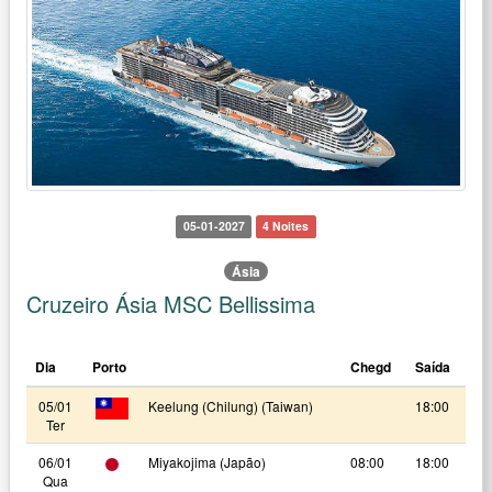
05-01-2027
4 Noites
Ásia
Cruzeiro Ásia MSC Bellissima
Dia
Porto
Chegd
Saída
05/01
Keelung (Chilung) (Taiwan)
18:00
Ter
06/01
Miyakojima (Japão)
08:00
18:00
Qua