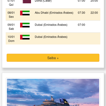
07/01
Doha (Catar)
07:00
20:00
Qui
08/01
Abu Dhabi (Emirados Árabes)
07:30
22:00
Sex
09/01
Dubai (Emirados Árabes)
07:00
Sab
10/01
Dubai (Emirados Árabes)
Dom
Saiba +