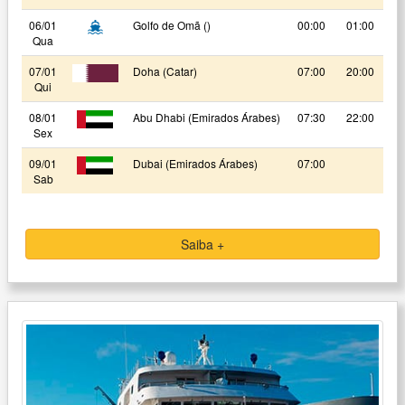
06/01
Golfo de Omã ()
00:00
01:00
Qua
07/01
Doha (Catar)
07:00
20:00
Qui
08/01
Abu Dhabi (Emirados Árabes)
07:30
22:00
Sex
09/01
Dubai (Emirados Árabes)
07:00
Sab
Saiba +