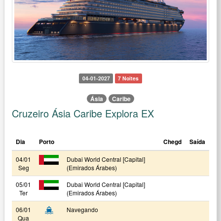
04-01-2027
7 Noites
Ásia
Caribe
Cruzeiro Ásia Caribe Explora EX
Dia
Porto
Chegd
Saída
04/01
Dubai World Central [Capital]
Seg
(Emirados Árabes)
05/01
Dubai World Central [Capital]
Ter
(Emirados Árabes)
06/01
Navegando
Qua