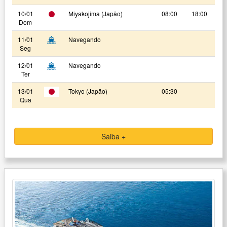
10/01
Miyakojima (Japão)
08:00
18:00
Dom
11/01
Navegando
Seg
12/01
Navegando
Ter
13/01
Tokyo (Japão)
05:30
Qua
Saiba +