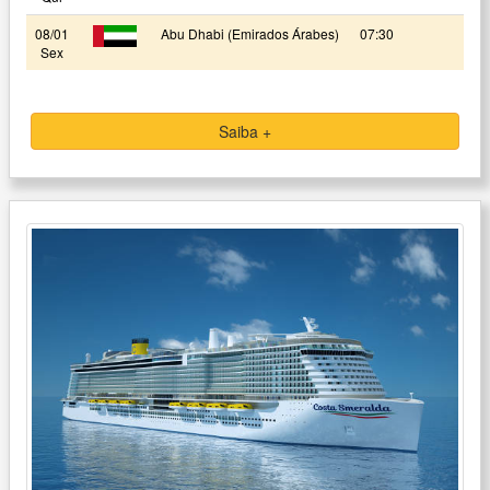
08/01
Abu Dhabi (Emirados Árabes)
07:30
Sex
Saiba +